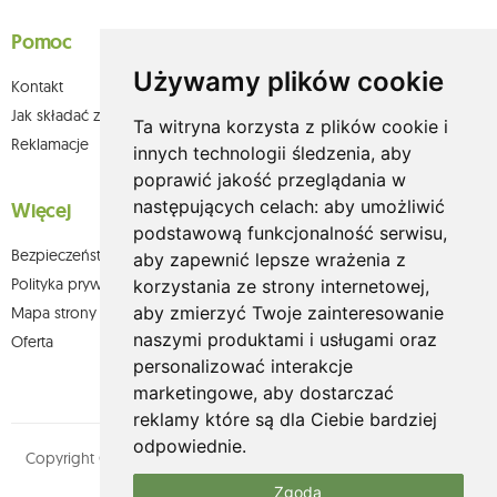
Pomoc
Używamy plików cookie
Kontakt
Jak składać zamówienia w sklepie olium.pl?
Ta witryna korzysta z plików cookie i
Reklamacje
innych technologii śledzenia, aby
poprawić jakość przeglądania w
następujących celach:
aby umożliwić
Więcej
podstawową funkcjonalność serwisu
,
Bezpieczeństwo płatności
aby zapewnić lepsze wrażenia z
Polityka prywatności
korzystania ze strony internetowej
,
aby zmierzyć Twoje zainteresowanie
Mapa strony
naszymi produktami i usługami oraz
Oferta
personalizować interakcje
marketingowe
,
aby dostarczać
reklamy które są dla Ciebie bardziej
odpowiednie
.
Copyright © olium.pl. Wszystkie prawa zastrzeżone. Designed by
MOUTON interactive
Zgoda