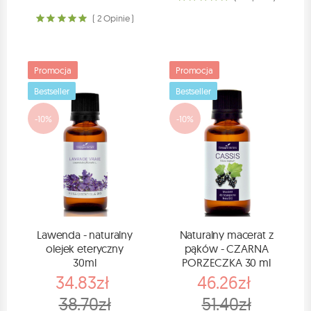
( 2 Opinie )
Promocja
Promocja
Bestseller
Bestseller
-10%
-10%
Lawenda - naturalny
Naturalny macerat z
olejek eteryczny
pąków - CZARNA
30ml
PORZECZKA 30 ml
34.83zł
46.26zł
38.70zł
51.40zł