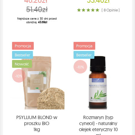
51.40zł
( 8 Opinie )
Najniższa cena z 30 dni przed
obniżką:
43.69zł
Promocja
Promocja
Bestseller
Bestseller
Nowość
-10%
-10%
PSYLLIUM BLOND w
Rozmaryn (typ
proszku BIO
cyneol) - naturalny
1kg
olejek eteryczny 10