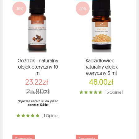
-10%
-10%
Goździk - naturalny
Kadzidłowiec -
olejek eteryczny 10
naturalny olejek
ml
eteryczny 5 ml
23.22zł
48.00zł
25.80zł
( 5 Opinie )
Najniższa cena z 30 dni przed
obniżką:
19.35zł
( 1 Opinie )
Promocja
Promocja