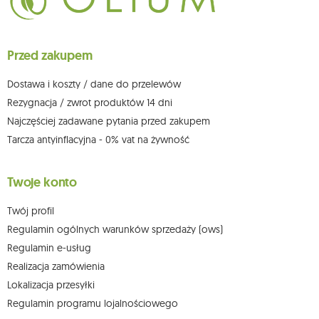
Przysługuje Ci prawo do żądania dostępu do swoich danych osobowych,
ich sprostowania, usunięcia, ograniczenia przetwarzania, wniesienia
sprzeciwu wobec przetwarzania swoich danych oraz prawo do
wniesienia skargi do organu nadzorczego oraz cofnięcia zgody w
dowolnym momencie bez wpływu na zgodność z prawem przetwarzania,
Przed zakupem
którego dokonano na podstawie zgody przed jej cofnięciem. W tym celu
możesz kontaktować się z działem obsługi klienta Mouton Interactive pod
adresem e-mail lub pisemnie na adres siedziby.
Dostawa i koszty / dane do przelewów
Więcej informacji:
www.mouton.pl/ODO
Rezygnacja / zwrot produktów 14 dni
Najczęściej zadawane pytania przed zakupem
Tarcza antyinflacyjna - 0% vat na żywność
Twoje konto
Twój profil
Regulamin ogólnych warunków sprzedaży (ows)
Regulamin e-usług
Realizacja zamówienia
Lokalizacja przesyłki
Regulamin programu lojalnościowego