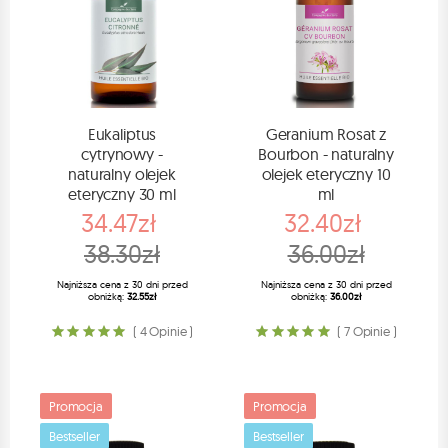
Eukaliptus
Geranium Rosat z
cytrynowy -
Bourbon - naturalny
naturalny olejek
olejek eteryczny 10
eteryczny 30 ml
ml
34.47zł
32.40zł
38.30zł
36.00zł
Najniższa cena z 30 dni przed
Najniższa cena z 30 dni przed
obniżką:
32.55zł
obniżką:
36.00zł
( 4 Opinie )
( 7 Opinie )
Promocja
Promocja
Bestseller
Bestseller