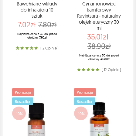
Bawełniane wkłady
Cynamonowiec
do inhalatora 10
kamforowy
sztuk
Ravintsara - naturalny
olejek eteryczny 30
7.02zł
7.80zł
ml
Najniższa cena z 30 dni przed
35.01zł
obniżką:
7.80zł
38.90zł
( 2 Opinie )
Najniższa cena z 30 dni przed
obniżką:
38.90zł
( 12 Opinie )
Promocja
Promocja
Bestseller
Bestseller
-10%
-10%