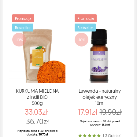
Promocja
Promocja
Bestseller
Bestseller
-10%
-10%
KURKUMA MIELONA
Lawenda - naturalny
z Indii BIO
olejek eteryczny
500g
10ml
33.03zł
17.91zł
19.90zł
36.70zł
Najniższa cena z 30 dni przed
obniżką:
16.91zł
Najniższa cena z 30 dni przed
obniżką:
36.70zł
( 3 Opinie )