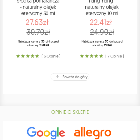
Słodka pomarańcza
Ylang Ylang -
- naturalny olejek
naturalny olejek
eteryczny 30 ml
eteryczny 10 ml
27.63zł
22.41zł
30.70zł
24.90zł
Najniższa cena z 30 dni przed
Najniższa cena z 30 dni przed
obniżką:
23.03zł
obniżką:
21.16zł
( 6 Opinie )
( 7 Opinie )
Powrót do góry
OPINIE O SKLEPIE