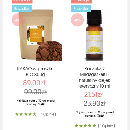
Bestseller
Bestseller
-10%
-10%
KAKAO w proszku
Kocanka z
BIO 800g
Madagaskaru -
naturalny olejek
89.00zł
eteryczny 10 ml
99.00zł
21.51zł
Najniższa cena z 30 dni przed
23.90zł
obniżką:
71.74zł
Najniższa cena z 30 dni przed
( 4 Opinie )
obniżką:
17.92zł
( 1 Opinie )