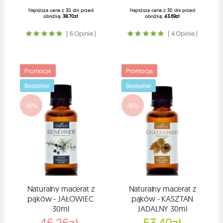
Najniższa cena z 30 dni przed
Najniższa cena z 30 dni przed
obniżką:
38.70zł
obniżką:
43.69zł
( 6 Opinie )
( 4 Opinie )
Promocja
Promocja
Bestseller
Bestseller
-10%
-10%
Naturalny macerat z
Naturalny macerat z
pąków - JAŁOWIEC
pąków - KASZTAN
30ml
JADALNY 30ml
46.26zł
53.40zł