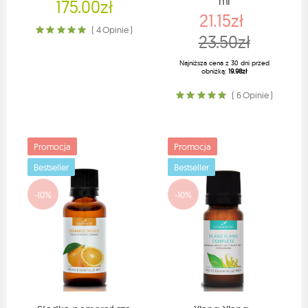
ml
175.00zł
21.15zł
( 4 Opinie )
23.50zł
Najniższa cena z 30 dni przed
obniżką:
19.98zł
( 6 Opinie )
Promocja
Promocja
Bestseller
Bestseller
-10%
-10%