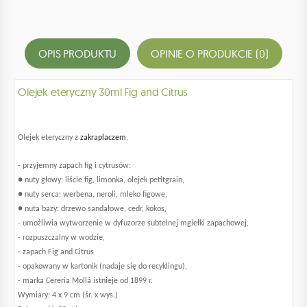
OPIS PRODUKTU
OPINIE O PRODUKCIE (0)
Olejek eteryczny 30ml Fig and Citrus
Olejek eteryczny z
zakraplaczem
,
- przyjemny zapach fig i cytrusów:
● nuty głowy: liście fig, limonka, olejek petitgrain,
● nuty serca: werbena, neroli, mleko figowe,
● nuta bazy: drzewo sandałowe, cedr, kokos,
- umożliwia wytworzenie w dyfuzorze subtelnej mgiełki zapachowej,
- rozpuszczalny w wodzie,
- zapach Fig and Citrus
- opakowany w kartonik (nadaje się do recyklingu),
- marka Cereria Mollá istnieje od 1899 r.
Wymiary: 4 x 9 cm (śr. x wys.)