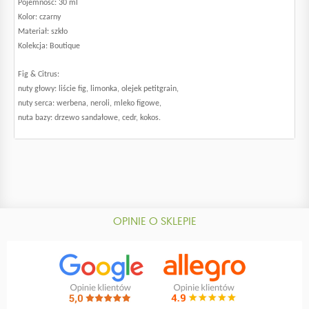
Pojemność: 30 ml
Kolor: czarny
Materiał: szkło
Kolekcja: Boutique
Fig & Citrus:
nuty głowy: liście fig, limonka, olejek petitgrain,
nuty serca: werbena, neroli, mleko figowe,
nuta bazy: drzewo sandałowe, cedr, kokos.
OPINIE O SKLEPIE