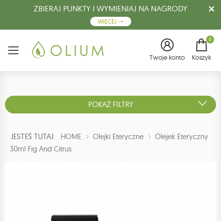
ZBIERAJ PUNKTY I WYMIENIAJ NA NAGRODY
WIĘCEJ
0
Menu
Twoje konto
Koszyk
POKAŻ FILTRY
JESTEŚ TUTAJ:
HOME
Olejki Eteryczne
Olejek Eteryczny
30ml Fig And Citrus