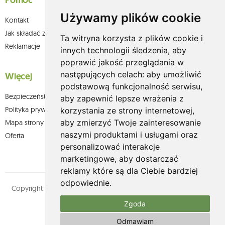
Pomoc
Używamy plików cookie
Kontakt
Jak składać zamówienia w sklepie olium.pl?
Ta witryna korzysta z plików cookie i
Reklamacje
innych technologii śledzenia, aby
poprawić jakość przeglądania w
następujących celach:
aby umożliwić
Więcej
podstawową funkcjonalność serwisu
,
Bezpieczeństwo płatności
aby zapewnić lepsze wrażenia z
Polityka prywatności
korzystania ze strony internetowej
,
aby zmierzyć Twoje zainteresowanie
Mapa strony
naszymi produktami i usługami oraz
Oferta
personalizować interakcje
marketingowe
,
aby dostarczać
reklamy które są dla Ciebie bardziej
odpowiednie
.
Copyright © olium.pl. Wszystkie prawa zastrzeżone. Designed by
MOUTON interactive
Zgoda
Zobacz nasz profil na:
Odmawiam