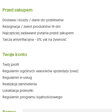
wniesienia skargi do organu nadzorczego oraz cofnięcia zgody w
dowolnym momencie bez wpływu na zgodność z prawem przetwarzania,
Przed zakupem
którego dokonano na podstawie zgody przed jej cofnięciem. W tym celu
możesz kontaktować się z działem obsługi klienta Mouton Interactive pod
adresem e-mail lub pisemnie na adres siedziby.
Dostawa i koszty / dane do przelewów
Więcej informacji:
www.mouton.pl/ODO
Rezygnacja / zwrot produktów 14 dni
Najczęściej zadawane pytania przed zakupem
Tarcza antyinflacyjna - 0% vat na żywność
Twoje konto
Twój profil
Regulamin ogólnych warunków sprzedaży (ows)
Regulamin e-usług
Realizacja zamówienia
Lokalizacja przesyłki
Regulamin programu lojalnościowego