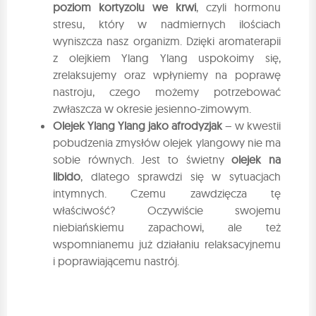
poziom kortyzolu we krwi
, czyli hormonu
stresu, który w nadmiernych ilościach
wyniszcza nasz organizm. Dzięki aromaterapii
z olejkiem Ylang Ylang uspokoimy się,
zrelaksujemy oraz wpłyniemy na poprawę
nastroju, czego możemy potrzebować
zwłaszcza w okresie jesienno-zimowym.
Olejek Ylang Ylang jako afrodyzjak
– w kwestii
pobudzenia zmysłów olejek ylangowy nie ma
sobie równych. Jest to świetny
olejek na
libido
, dlatego sprawdzi się w sytuacjach
intymnych. Czemu zawdzięcza tę
właściwość? Oczywiście swojemu
niebiańskiemu zapachowi, ale też
wspomnianemu już działaniu relaksacyjnemu
i poprawiającemu nastrój.