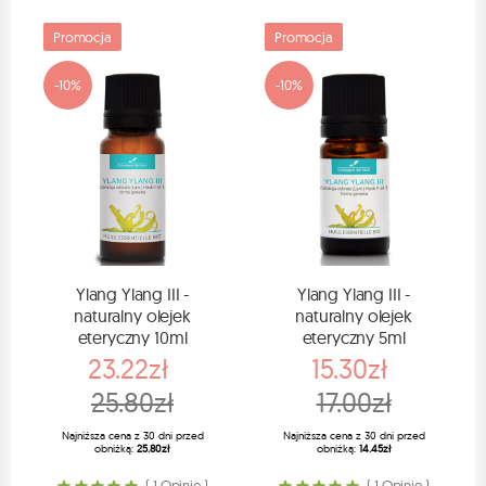
Promocja
Promocja
-10%
-10%
Ylang Ylang III -
Ylang Ylang III -
naturalny olejek
naturalny olejek
eteryczny 10ml
eteryczny 5ml
23.22zł
15.30zł
25.80zł
17.00zł
Najniższa cena z 30 dni przed
Najniższa cena z 30 dni przed
obniżką:
25.80zł
obniżką:
14.45zł
( 1 Opinie )
( 1 Opinie )