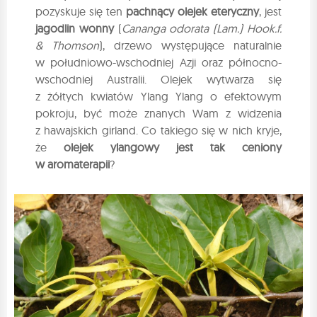
pozyskuje się ten
pachnący olejek eteryczny
, jest
jagodlin wonny
(
Cananga odorata (Lam.) Hook.f.
& Thomson
), drzewo występujące naturalnie
w południowo-wschodniej Azji oraz północno-
wschodniej Australii. Olejek wytwarza się
z żółtych kwiatów Ylang Ylang o efektowym
pokroju, być może znanych Wam z widzenia
z hawajskich girland. Co takiego się w nich kryje,
że
olejek ylangowy jest tak ceniony
w aromaterapii
?