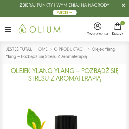
ZBIERAJ PUNKTY I WYMIENIAJ NA NAGRODY
WIĘCEJ
0
Menu
Twoje konto
Koszyk
JESTEŚ TUTAJ:
HOME
O PRODUKTACH
Olejek Ylang
Ylang – Pozbądź Się Stresu Z Aromaterapią
OLEJEK YLANG YLANG – POZBĄDŹ SIĘ
STRESU Z AROMATERAPIĄ