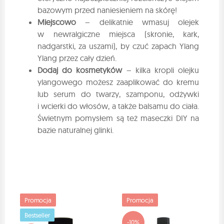
bazowym przed naniesieniem na skórę!
Miejscowo
– delikatnie wmasuj olejek
w newralgiczne miejsca (skronie, kark,
nadgarstki, za uszami), by czuć zapach Ylang
Ylang przez cały dzień.
Dodaj do kosmetyków
– kilka kropli olejku
ylangowego możesz zaaplikować do kremu
lub serum do twarzy, szamponu, odżywki
i wcierki do włosów, a także balsamu do ciała.
Świetnym pomysłem są też maseczki DIY na
bazie naturalnej glinki.
Promocja
Promocja
Bestseller
-10%