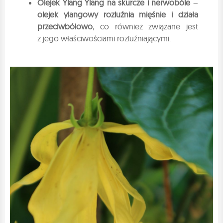
Olejek Ylang Ylang na skurcze i nerwobóle
–
olejek ylangowy rozluźnia mięśnie i działa
przeciwbólowo
, co również związane jest
z jego właściwościami rozluźniającymi.