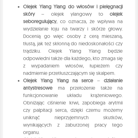
Olejek Ylang Ylang do włosów i pielęgnacji
skóry
– olejek ylangowy to
olejek
seboregulujący
, co oznacza, że wpływa na
wydzielanie łoju na twarzy i skórze głowy.
Docenią go więc osoby z cerą mieszaną,
tłustą, jak też skłonną do niedoskonałości czy
trądziku. Olejek Ylang Ylang będzie
odpowiedni także dla każdego, kto zmaga się
z wypadaniem włosów, łupieżem czy
nadmiernie przetłuszczającym się skalpem.
Olejek Ylang Ylang na serce
–
działanie
antystresowe
ma przełożenie także na
funkcjonowanie układu krążeniowego.
Obniżając ciśnienie krwi, zapobiega arytmii
czy palpitacji serca, dzięki czemu możemy
uniknąć nieprzyjemnych skutków,
wynikających z zaburzonej pracy tego
organu.