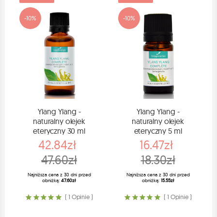
-10%
-10%
Ylang Ylang -
Ylang Ylang -
naturalny olejek
naturalny olejek
eteryczny 30 ml
eteryczny 5 ml
42.84zł
16.47zł
47.60zł
18.30zł
Najniższa cena z 30 dni przed
Najniższa cena z 30 dni przed
obniżką:
47.60zł
obniżką:
15.55zł
( 1 Opinie )
( 1 Opinie )