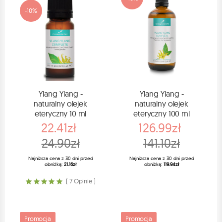
-10%
Ylang Ylang -
Ylang Ylang -
naturalny olejek
naturalny olejek
eteryczny 10 ml
eteryczny 100 ml
22.41zł
126.99zł
24.90zł
141.10zł
Najniższa cena z 30 dni przed
Najniższa cena z 30 dni przed
obniżką:
21.16zł
obniżką:
119.94zł
( 7 Opinie )
Promocja
Promocja