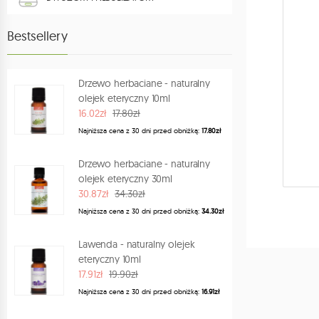
AKCESORIA I SPRZĘT
Bestsellery
AKCESORIA ZAPACHOWE
HERBATY
Drzewo herbaciane - naturalny
olejek eteryczny 10ml
SPRAYE ZAPACHOWE DO WNĘTRZ
16.02zł
17.80zł
Najniższa cena z 30 dni przed obniżką:
17.80zł
KSIĄŻKI
Drzewo herbaciane - naturalny
POMYSŁY NA PREZENT
olejek eteryczny 30ml
PROGRAM LOJALNOŚCIOWY
30.87zł
34.30zł
Najniższa cena z 30 dni przed obniżką:
34.30zł
Lawenda - naturalny olejek
eteryczny 10ml
17.91zł
19.90zł
Najniższa cena z 30 dni przed obniżką:
16.91zł