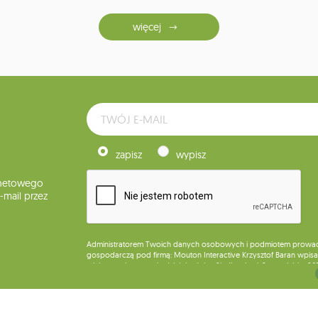
więcej
zapisz
wypisz
rnetowego
mail przez
Administratorem Twoich danych osobowych i podmiotem prowadząc
gospodarczą pod firmą: Mouton Interactive Krzysztof Baran wpisan
miejsca wykonywania działalności w Siedlcach, ul. Starowiejska 26
Dane będą przetwarzane w celu wysyłki newslettera i przechowywa
Przysługuje Ci prawo do żądania dostępu do swoich danych osobo