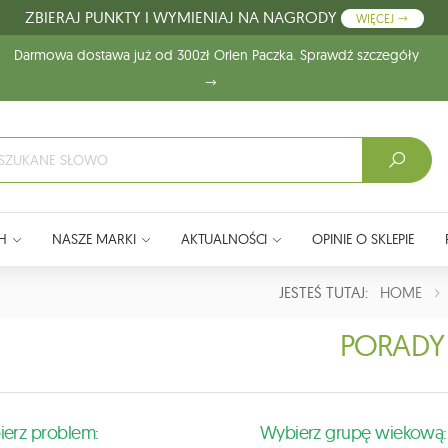
ZBIERAJ PUNKTY I WYMIENIAJ NA NAGRODY
WIĘCEJ
Darmowa dostawa już od 300zł Orlen Paczka. Sprawdź szczegóły
H
NASZE MARKI
AKTUALNOŚCI
OPINIE O SKLEPIE
JESTEŚ TUTAJ:
HOME
PORADY
erz problem:
Wybierz grupę wiekową: