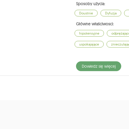
Sposoby użycia:
Doustnie
Dyfuzja
Główne właściwosci:
hipotensyjne
odprężając
uspokajające
znieczulają
dowiedz się więcej