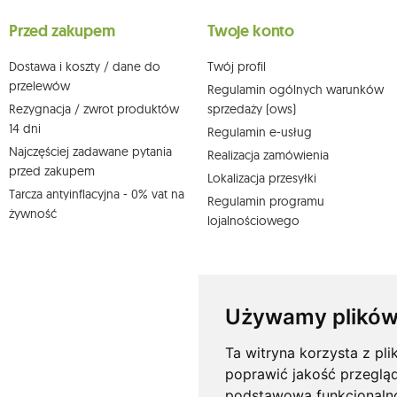
wobec przetwarzania swoich danych oraz prawo do wniesienia 
wpływu na zgodność z prawem przetwarzania, którego dokonano n
Przed zakupem
Twoje konto
działem obsługi klienta Mouton Interactive pod adresem e-mail lub
Więcej informacji:
www.mouton.pl/ODO
Dostawa i koszty / dane do
Twój profil
przelewów
Regulamin ogólnych warunków
Rezygnacja / zwrot produktów
sprzedaży (ows)
14 dni
Regulamin e-usług
Najczęściej zadawane pytania
Realizacja zamówienia
przed zakupem
Lokalizacja przesyłki
Tarcza antyinflacyjna - 0% vat na
Regulamin programu
żywność
lojalnościowego
Używamy plików
Ta witryna korzysta z pli
poprawić jakość przeglą
podstawową funkcjonaln