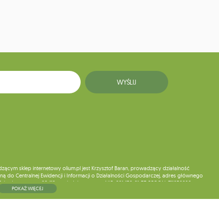
WYŚLIJ
ym sklep internetowy olium.pl jest Krzysztof Baran, prowadzący działalność
ą do Centralnej Ewidencji i Informacji o Działalności Gospodarczej, adres głównego
5, kod pocztowy: 08-110, posiadający numer NIP: 821-152-01-37, REGON: 711650928 .
POKAŻ WIĘCEJ
ne do chwili rezygnacji z subskrypcji.
wych, ich sprostowania, usunięcia, ograniczenia przetwarzania, wniesienia sprzeciwu