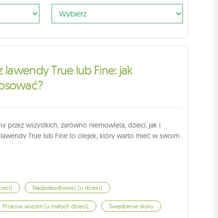
 lawendy True lub Fine: jak
tosować?
 przez wszystkich, zarówno niemowlęta, dzieci, jak i
z lawendy True lub Fine to olejek, który warto mieć w swoim
ieci)
Nadpobudliwość (u dzieci)
Przeciw wszom (u małych dzieci)
Swędzenie skóry