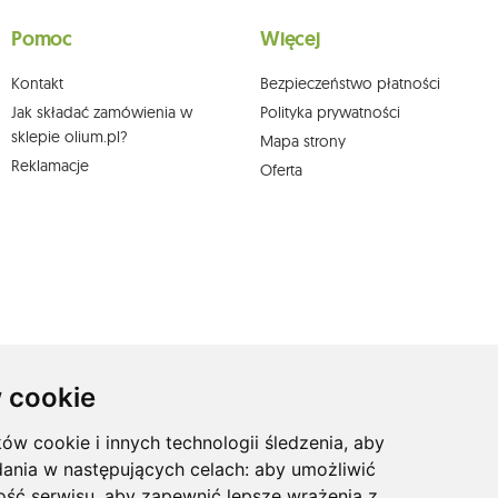
skargi do organu nadzorczego oraz cofnięcia zgody w dowolnym momencie bez
a podstawie zgody przed jej cofnięciem. W tym celu możesz kontaktować się z
Pomoc
Więcej
 pisemnie na adres siedziby.
Kontakt
Bezpieczeństwo płatności
Jak składać zamówienia w
Polityka prywatności
sklepie olium.pl?
Mapa strony
Reklamacje
Oferta
 cookie
ków cookie i innych technologii śledzenia, aby
dania w następujących celach:
aby umożliwić
ość serwisu
,
aby zapewnić lepsze wrażenia z