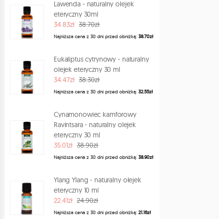
Lawenda - naturalny olejek
eteryczny 30ml
34.83zł
38.70zł
Najniższa cena z 30 dni przed obniżką:
38.70zł
Eukaliptus cytrynowy - naturalny
olejek eteryczny 30 ml
34.47zł
38.30zł
Najniższa cena z 30 dni przed obniżką:
32.55zł
Cynamonowiec kamforowy
Ravintsara - naturalny olejek
eteryczny 30 ml
35.01zł
38.90zł
Najniższa cena z 30 dni przed obniżką:
38.90zł
Ylang Ylang - naturalny olejek
eteryczny 10 ml
22.41zł
24.90zł
Najniższa cena z 30 dni przed obniżką:
21.16zł