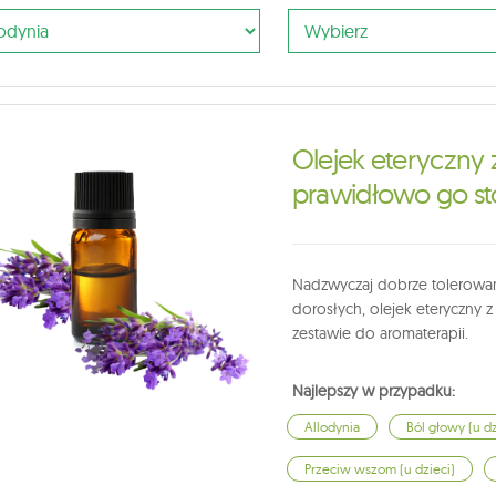
Olejek eteryczny z
prawidłowo go s
Nadzwyczaj dobrze tolerowany
dorosłych, olejek eteryczny 
zestawie do aromaterapii.
Najlepszy w przypadku:
Allodynia
Ból głowy (u dz
Przeciw wszom (u dzieci)