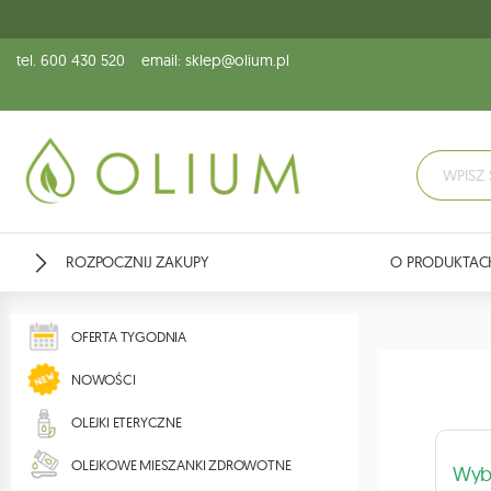
tel. 600 430 520
email: sklep@olium.pl
ROZPOCZNIJ ZAKUPY
O PRODUKTAC
OFERTA TYGODNIA
NOWOŚCI
OLEJKI ETERYCZNE
OLEJKOWE MIESZANKI ZDROWOTNE
Wybi