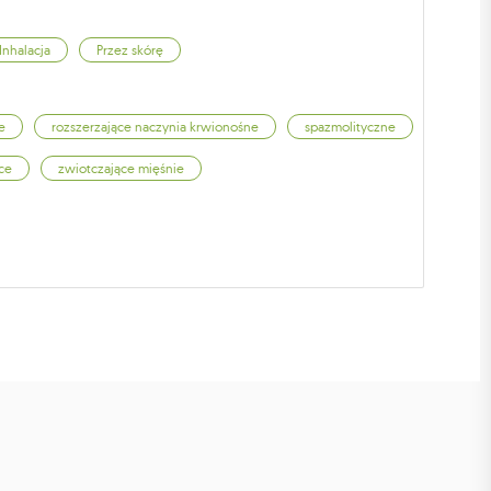
Inhalacja
Przez skórę
e
rozszerzające naczynia krwionośne
spazmolityczne
ce
zwiotczające mięśnie