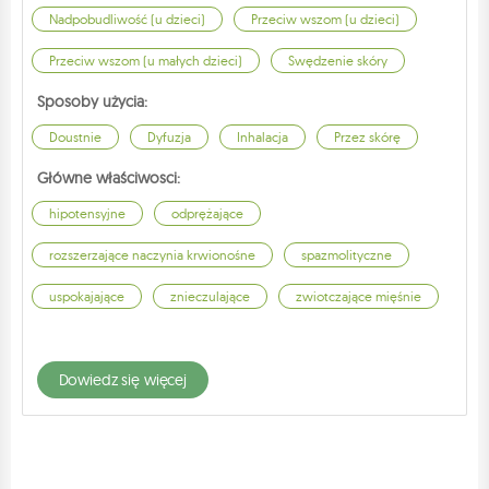
Nadpobudliwość (u dzieci)
Przeciw wszom (u dzieci)
Przeciw wszom (u małych dzieci)
Swędzenie skóry
Sposoby użycia:
Doustnie
Dyfuzja
Inhalacja
Przez skórę
Główne właściwosci:
hipotensyjne
odprężające
rozszerzające naczynia krwionośne
spazmolityczne
uspokajające
znieczulające
zwiotczające mięśnie
dowiedz się więcej