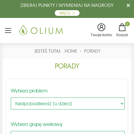
ZBIERAJ PUNKTY I WYMIENIAJ NA NAGRODY
WIĘCEJ
0
Menu
Twoje konto
Koszyk
JESTEŚ TUTAJ:
HOME
PORADY
PORADY
Wybierz problem:
Wybierz grupę wiekową: