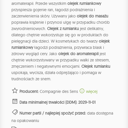
aromaterapii. Przede wszystkim
olejek rumiankowy
przyspiesza gojenie ran, łagodzi podrażnienia i
zaczerwienienia skóry. Używany jako
olejek do masażu
poprawia krążenie i przynosi ulgę w przypadku chorób
zwyrodnieniowych.
Olejek z rumianku
jest delikatny,
dlatego chętnie wykorzystuje się go w produktach do
pielęgnacji dla dzieci. W kosmetykach do twarzy
olejek
rumiankowy
łagodzi podrażnienia, przywraca blask i
zdrowy wygląd cery. Jako
olejek do aromaterapii
jest
chętnie wykorzystywany w przypadku walki ze stresem,
zmęczeniem i negatywnymi emocjami.
Olejek rumianku
uspokaja, wycisza, działa odprężająco i pomaga w
trudnościach ze snem.
Producent:
Compagnie des Sens
więcej
Data minimalnej trwałości (DDM): 2029-11-01
Numer partii / najlepiej spożyć przed:
data dostępna
na opakowaniu