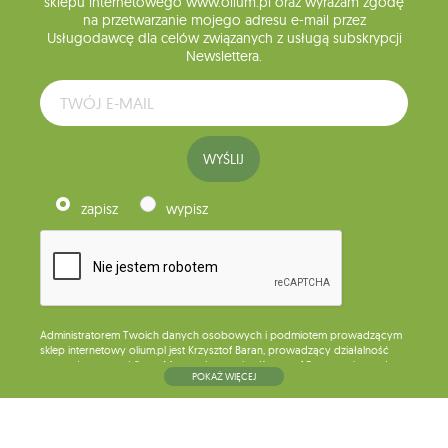
sklepu internetowego www.olium.pl oraz wyrażam zgodę
na przetwarzanie mojego adresu e-mail przez
Usługodawcę dla celów związanych z usługą subskrypcji
Newslettera.
WYŚLIJ
zapisz
wypisz
Administratorem Twoich danych osobowych i podmiotem prowadzącym
sklep internetowy olium.pl jest Krzysztof Baran, prowadzący działalność
gospodarczą pod firmą: Mouton Interactive Krzysztof Baran wpisaną do
POKAŻ WIĘCEJ
Centralnej Ewidencji i Informacji o Działalności Gospodarczej, adres
głównego miejsca wykonywania działalności w Siedlcach, ul. Starowiejska
265, kod pocztowy: 08-110, posiadający numer NIP: 821-152-01-37, REGON:
711650928 .