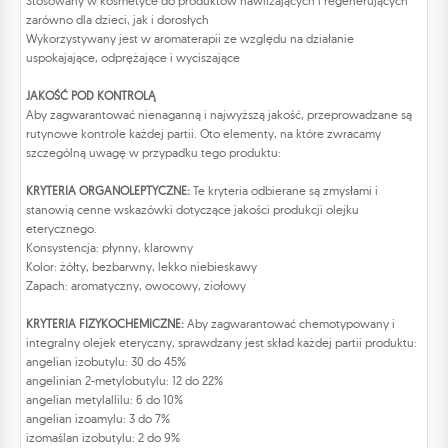
Stosowany w kosmetyce do produktów nawilżających i regenerujących
zarówno dla dzieci, jak i dorosłych
Wykorzystywany jest w aromaterapii ze względu na działanie
uspokajające, odprężające i wyciszające
JAKOŚĆ POD KONTROLĄ
Aby zagwarantować nienaganną i najwyższą jakość, przeprowadzane są
rutynowe kontrole każdej partii. Oto elementy, na które zwracamy
szczególną uwagę w przypadku tego produktu:
KRYTERIA ORGANOLEPTYCZNE:
Te kryteria odbierane są zmysłami i
stanowią cenne wskazówki dotyczące jakości produkcji olejku
eterycznego.
Konsystencja: płynny, klarowny
Kolor: żółty, bezbarwny, lekko niebieskawy
Zapach: aromatyczny, owocowy, ziołowy
KRYTERIA FIZYKOCHEMICZNE:
Aby zagwarantować chemotypowany i
integralny olejek eteryczny, sprawdzany jest skład każdej partii produktu:
angelian izobutylu: 30 do 45%
angelinian 2-metylobutylu: 12 do 22%
angelian metylallilu: 6 do 10%
angelian izoamylu: 3 do 7%
izomaślan izobutylu: 2 do 9%