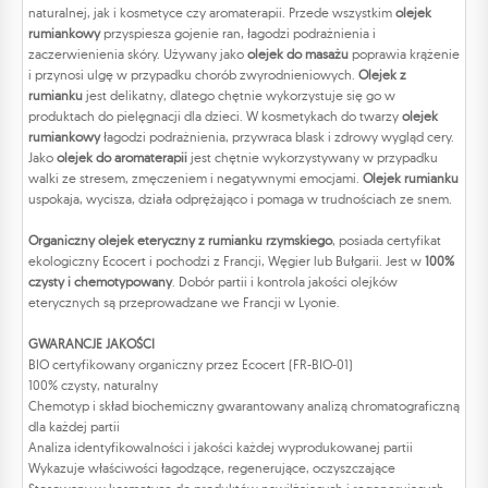
naturalnej, jak i kosmetyce czy aromaterapii. Przede wszystkim
olejek
rumiankowy
przyspiesza gojenie ran, łagodzi podrażnienia i
zaczerwienienia skóry. Używany jako
olejek do masażu
poprawia krążenie
i przynosi ulgę w przypadku chorób zwyrodnieniowych.
Olejek z
rumianku
jest delikatny, dlatego chętnie wykorzystuje się go w
produktach do pielęgnacji dla dzieci. W kosmetykach do twarzy
olejek
rumiankowy
łagodzi podrażnienia, przywraca blask i zdrowy wygląd cery.
Jako
olejek do aromaterapii
jest chętnie wykorzystywany w przypadku
walki ze stresem, zmęczeniem i negatywnymi emocjami.
Olejek rumianku
uspokaja, wycisza, działa odprężająco i pomaga w trudnościach ze snem.
Organiczny olejek eteryczny z rumianku rzymskiego
, posiada certyfikat
ekologiczny Ecocert i pochodzi z Francji, Węgier lub Bułgarii. Jest w
100%
czysty i chemotypowany
. Dobór partii i kontrola jakości olejków
eterycznych są przeprowadzane we Francji w Lyonie.
GWARANCJE JAKOŚCI
BIO certyfikowany organiczny przez Ecocert (FR-BIO-01)
100% czysty, naturalny
Chemotyp i skład biochemiczny gwarantowany analizą chromatograficzną
dla każdej partii
Analiza identyfikowalności i jakości każdej wyprodukowanej partii
Wykazuje właściwości łagodzące, regenerujące, oczyszczające