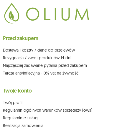
Dane będą przetwarzane w celu wysyłki newslettera i przechowywane do
chwili rezygnacji z subskrypcji.
Przysługuje Ci prawo do żądania dostępu do swoich danych osobowych,
ich sprostowania, usunięcia, ograniczenia przetwarzania, wniesienia
sprzeciwu wobec przetwarzania swoich danych oraz prawo do
wniesienia skargi do organu nadzorczego oraz cofnięcia zgody w
dowolnym momencie bez wpływu na zgodność z prawem przetwarzania,
Przed zakupem
którego dokonano na podstawie zgody przed jej cofnięciem. W tym celu
możesz kontaktować się z działem obsługi klienta Mouton Interactive pod
adresem e-mail lub pisemnie na adres siedziby.
Dostawa i koszty / dane do przelewów
Więcej informacji:
www.mouton.pl/ODO
Rezygnacja / zwrot produktów 14 dni
Najczęściej zadawane pytania przed zakupem
Tarcza antyinflacyjna - 0% vat na żywność
Twoje konto
Twój profil
Regulamin ogólnych warunków sprzedaży (ows)
Regulamin e-usług
Realizacja zamówienia