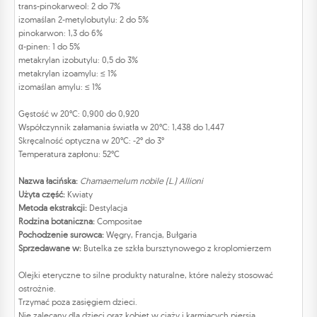
trans-pinokarweol: 2 do 7%
izomaślan 2-metylobutylu: 2 do 5%
pinokarwon: 1,3 do 6%
α-pinen: 1 do 5%
metakrylan izobutylu: 0,5 do 3%
metakrylan izoamylu: ≤ 1%
izomaślan amylu: ≤ 1%
Gęstość w 20°C: 0,900 do 0,920
Współczynnik załamania światła w 20°C: 1,438 do 1,447
Skręcalność optyczna w 20°C: -2° do 3°
Temperatura zapłonu: 52°C
Nazwa łacińska:
Chamaemelum nobile (L.) Allioni
Użyta część:
Kwiaty
Metoda ekstrakcji:
Destylacja
Rodzina botaniczna:
Compositae
Pochodzenie surowca:
Węgry, Francja, Bułgaria
Sprzedawane w:
Butelka ze szkła bursztynowego z kroplomierzem
Olejki eteryczne to silne produkty naturalne, które należy stosować
ostrożnie.
Trzymać poza zasięgiem dzieci.
Nie zalecany dla dzieci oraz kobiet w ciąży i karmiących piersią.