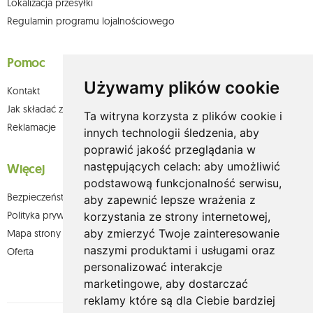
Lokalizacja przesyłki
Regulamin programu lojalnościowego
Pomoc
Używamy plików cookie
Kontakt
Jak składać zamówienia w sklepie olium.pl?
Ta witryna korzysta z plików cookie i
Reklamacje
innych technologii śledzenia, aby
poprawić jakość przeglądania w
następujących celach:
aby umożliwić
Więcej
podstawową funkcjonalność serwisu
,
Bezpieczeństwo płatności
aby zapewnić lepsze wrażenia z
Polityka prywatności
korzystania ze strony internetowej
,
aby zmierzyć Twoje zainteresowanie
Mapa strony
naszymi produktami i usługami oraz
Oferta
personalizować interakcje
marketingowe
,
aby dostarczać
reklamy które są dla Ciebie bardziej