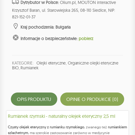
Dytrybutor w Polsce:
Olium.pl, MOUTON interactive
Krzysztof Baran, ul. Starowiejska 265, 08-110 Siedlce, NIP:
821-152-01-37
Kraj pochodzenia: Bułgaria
Informacje o bezpieczeństwie:
pobierz
KATEGORIE:
Olejki eteryczne
,
Organiczne olejki eteryczne
BIO
,
Rumianek
OPIS PRODUKTU
OPINIE O PRODUKCIE (0)
Rumianek rzymski - naturalny olejek eteryczny 2,5 ml
Czysty olejek eteryczny z rumianku rzymskiego
, zwanego też
rumiankiem
szlachetnym
, ma szerokie zastosowanie zarówno w medycynie