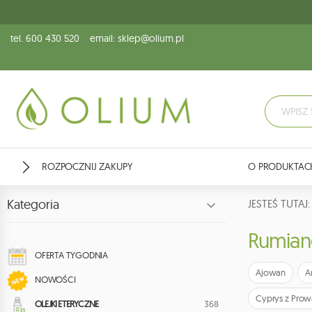
tel. 600 430 520
email: sklep@olium.pl
ROZPOCZNIJ ZAKUPY
O PRODUKTAC
Kategoria
JESTEŚ TUTA
Rumian
OFERTA TYGODNIA
Ajowan
A
NOWOŚCI
Cyprys z Prow
368
OLEJKI ETERYCZNE