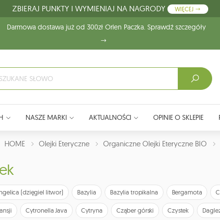
ZBIERAJ PUNKTY I WYMIENIAJ NA NAGRODY
WIĘCEJ
Darmowa dostawa już od 300zł Orlen Paczka. Sprawdź szczegóły
H
NASZE MARKI
AKTUALNOŚCI
OPINIE O SKLEPIE
J:
HOME
Olejki Eteryczne
Organiczne Olejki Eteryczne BIO
ek
ngelica (dzięgiel litwor)
Bazylia
Bazylia tropikalna
Bergamota
C
ansji
Cytronella Java
Cytryna
Cząber górski
Czystek
Daglez