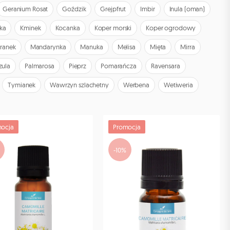
Geranium Rosat
Goździk
Grejpfrut
Imbir
Inula (oman)
ka
Kminek
Kocanka
Koper morski
Koper ogrodowy
ranek
Mandarynka
Manuka
Melisa
Mięta
Mirra
zula
Palmarosa
Pieprz
Pomarańcza
Ravensara
Tymianek
Wawrzyn szlachetny
Werbena
Wetiweria
ocja
Promocja
-10%