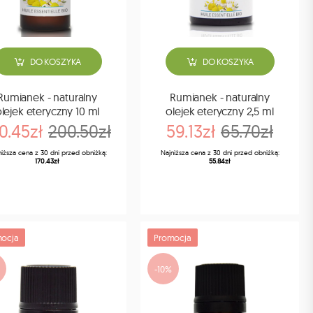
DO KOSZYKA
DO KOSZYKA
Rumianek - naturalny
Rumianek - naturalny
lejek eteryczny 10 ml
olejek eteryczny 2,5 ml
0.45zł
200.50zł
59.13zł
65.70zł
niższa cena z 30 dni przed obniżką:
Najniższa cena z 30 dni przed obniżką:
170.43zł
55.84zł
ocja
Promocja
-10%