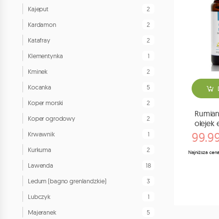
2
Kajeput
2
Kardamon
2
Katafray
1
Klementynka
2
Kminek
5
Kocanka
2
Koper morski
Rumian
2
Koper ogrodowy
olejek 
99.99
1
Krwawnik
2
Kurkuma
Najniższa cena
18
Lawenda
3
Ledum (bagno grenlandzkie)
1
Lubczyk
5
Majeranek