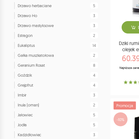
5
Drzewo herbaciane
3
Drzewo Ho
3
Drzewo mastyksowe
2
Estragon
Dziki rum
14
Eukaliptus
olejek 
2
Gałka muszkatołowa
60.39
8
Geranium Rosat
Najniższa cena
4
Goździk
4
Grejpfrut
3
Imbir
2
Inula (oman)
Promocja
5
Jałowiec
-10%
5
Jodła
3
Kadzidłowiec