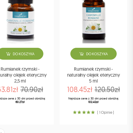
DO KOSZYKA
DO KOSZYKA
Rumianek rzymski -
Rumianek rzymski -
uralny olejek eteryczny
naturalny olejek eteryczny
2,5 ml
5 ml
63.81zł
70.90zł
108.45zł
120.50zł
niższa cena z 30 dni przed obniżką:
Najniższa cena z 30 dni przed obniżką:
60.27zł
102.42zł
( 1 Opinie )
y