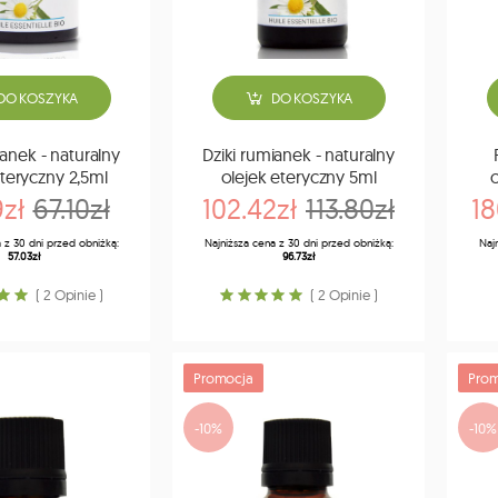
DO KOSZYKA
DO KOSZYKA
ianek - naturalny
Dziki rumianek - naturalny
eteryczny 2,5ml
olejek eteryczny 5ml
o
zł
67.10zł
102.42zł
113.80zł
18
 z 30 dni przed obniżką:
Najniższa cena z 30 dni przed obniżką:
Naj
57.03zł
96.73zł
( 2 Opinie )
( 2 Opinie )
Promocja
Prom
-10%
-10%