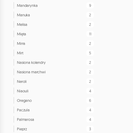
9
Mandarynka
2
Manuka
2
Melisa
11
Mięta
2
Mirra
5
Mirt
2
Nasiona kolendry
2
Nasiona marchwi
2
Neroli
4
Niaouli
6
Oregano
4
Paczula
4
Palmarosa
3
Pieprz