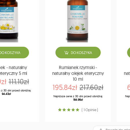
DO KOSZYKA
DO KOSZYKA
ek - naturalny
Rumianek rzymski -
eteryczny 5 ml
naturalny olejek eteryczny
nat
10 ml
zł
111.10zł
195.84zł
217.60zł
 z 30 dni przed obniżką:
94.43zł
Najniższa cena z 30 dni przed obniżką:
Naj
184.96zł
( 1 Opinie )
Powrót do gór