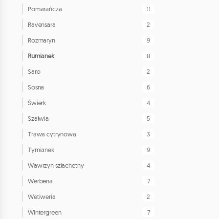
11
Pomarańcza
2
Ravensara
9
Rozmaryn
8
Rumianek
2
Saro
6
Sosna
4
Świerk
5
Szałwia
3
Trawa cytrynowa
9
Tymianek
4
Wawrzyn szlachetny
7
Werbena
2
Wetiweria
7
Wintergreen