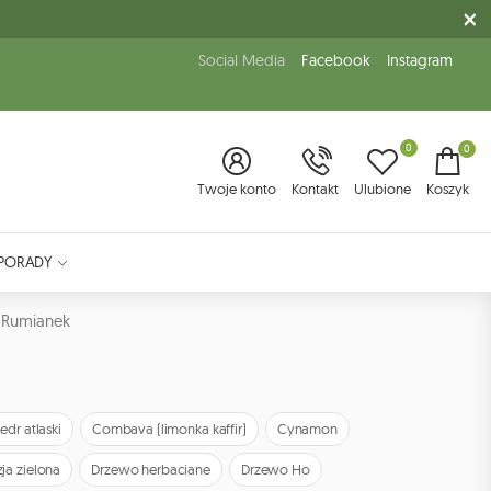
Social Media
Facebook
Instagram
0
0
Twoje konto
Kontakt
Ulubione
Koszyk
PORADY
Rumianek
edr atlaski
Combava (limonka kaffir)
Cynamon
ja zielona
Drzewo herbaciane
Drzewo Ho