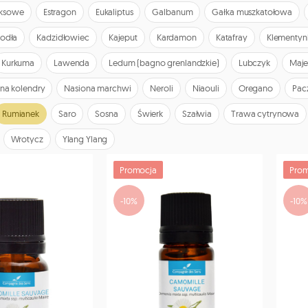
yksowe
Estragon
Eukaliptus
Galbanum
Gałka muszkatołowa
Jodła
Kadzidłowiec
Kajeput
Kardamon
Katafray
Klementyn
Kurkuma
Lawenda
Ledum (bagno grenlandzkie)
Lubczyk
Maje
na kolendry
Nasiona marchwi
Neroli
Niaouli
Oregano
Pac
Rumianek
Saro
Sosna
Świerk
Szałwia
Trawa cytrynowa
Wrotycz
Ylang Ylang
Promocja
Prom
-10%
-10%