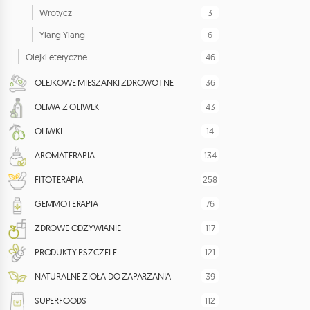
3
Wrotycz
6
Ylang Ylang
46
Olejki eteryczne
36
OLEJKOWE MIESZANKI ZDROWOTNE
43
OLIWA Z OLIWEK
14
OLIWKI
134
AROMATERAPIA
258
FITOTERAPIA
76
GEMMOTERAPIA
117
ZDROWE ODŻYWIANIE
121
PRODUKTY PSZCZELE
39
NATURALNE ZIOŁA DO ZAPARZANIA
112
SUPERFOODS