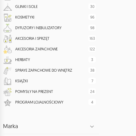
30
GLINKI I SOLE
96
KOSMETYKI
98
DYFUZORY I NEBULIZATORY
163
AKCESORIA I SPRZĘT
122
AKCESORIA ZAPACHOWE
3
HERBATY
38
SPRAYE ZAPACHOWE DO WNĘTRZ
7
KSIĄŻKI
24
POMYSŁY NA PREZENT
4
PROGRAM LOJALNOŚCIOWY
Marka