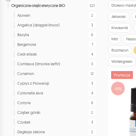
Drzewo mast
321
Organiczne olejki eteryczne BIO
2
Ajowan
Jałowiec
3
Angelica (dzięgiel litwor)
Krwawnik
6
Bazylia
Mirt
Nasio
7
Bergamota
Rozmaryn
4
Cedr atlaski
Wintergreen
3
Combava (limonka kaffir)
12
Cynamon
Promocja
3
Cyprys z Prowansji
-10%
4
Cytronella Java
6
Cytryna
2
Cząber górski
3
Czystek
2
Daglezja zielona