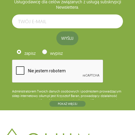
Usługodawcę dla celów związanych z usługą subskrypcji
Newslettera.
WYŚLIJ
zapisz
wypisz
Administratorem Twoich danych osobowych i podmiotem prowadzącym
sklep internetowy olium.pl jest Krzysztof Baran, prowadzący działalność
gospodarczą pod firmą: Mouton Interactive Krzysztof Baran wpisaną do
POKAŻ WIĘCEJ
Centralnej Ewidencji i Informacji o Działalności Gospodarczej, adres
głównego miejsca wykonywania działalności w Siedlcach, ul. Starowiejska
265, kod pocztowy: 08-110, posiadający numer NIP: 821-152-01-37, REGON:
711650928 .
Dane będą przetwarzane w celu wysyłki newslettera i przechowywane do
chwili rezygnacji z subskrypcji.