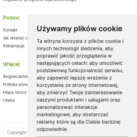
Pomoc
Używamy plików cookie
Kontakt
Jak składać zamówienia w sklepie olium.pl?
Ta witryna korzysta z plików cookie i
Reklamacje
innych technologii śledzenia, aby
poprawić jakość przeglądania w
następujących celach:
aby umożliwić
Więcej
podstawową funkcjonalność serwisu
,
Bezpieczeństwo płatności
aby zapewnić lepsze wrażenia z
Polityka prywatności
korzystania ze strony internetowej
,
aby zmierzyć Twoje zainteresowanie
Mapa strony
naszymi produktami i usługami oraz
Oferta
personalizować interakcje
marketingowe
,
aby dostarczać
reklamy które są dla Ciebie bardziej
odpowiednie
.
Copyright © olium.pl. Wszystkie prawa zastrzeżone. Designed by