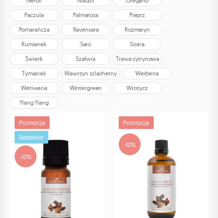
Neroli
Niaouli
Oregano
Paczula
Palmarosa
Pieprz
Pomarańcza
Ravensara
Rozmaryn
Rumianek
Saro
Sosna
Świerk
Szałwia
Trawa cytrynowa
Tymianek
Wawrzyn szlachetny
Werbena
Wetiweria
Wintergreen
Wrotycz
Ylang Ylang
Promocja
Promocja
Bestseller
-10%
-10%