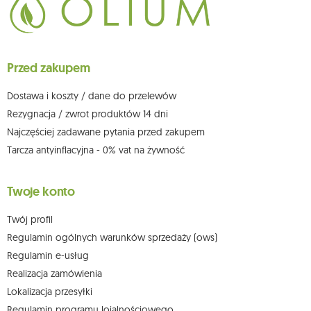
Przysługuje Ci prawo do żądania dostępu do swoich danych osobowych,
ich sprostowania, usunięcia, ograniczenia przetwarzania, wniesienia
sprzeciwu wobec przetwarzania swoich danych oraz prawo do
wniesienia skargi do organu nadzorczego oraz cofnięcia zgody w
dowolnym momencie bez wpływu na zgodność z prawem przetwarzania,
Przed zakupem
którego dokonano na podstawie zgody przed jej cofnięciem. W tym celu
możesz kontaktować się z działem obsługi klienta Mouton Interactive pod
adresem e-mail lub pisemnie na adres siedziby.
Dostawa i koszty / dane do przelewów
Więcej informacji:
www.mouton.pl/ODO
Rezygnacja / zwrot produktów 14 dni
Najczęściej zadawane pytania przed zakupem
Tarcza antyinflacyjna - 0% vat na żywność
Twoje konto
Twój profil
Regulamin ogólnych warunków sprzedaży (ows)
Regulamin e-usług
Realizacja zamówienia
Lokalizacja przesyłki
Regulamin programu lojalnościowego