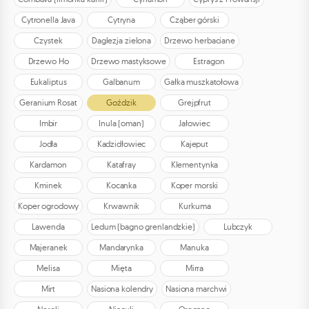
Cytronella Java
Cytryna
Cząber górski
Czystek
Daglezja zielona
Drzewo herbaciane
Drzewo Ho
Drzewo mastyksowe
Estragon
Eukaliptus
Galbanum
Gałka muszkatołowa
Geranium Rosat
Goździk
Grejpfrut
Imbir
Inula (oman)
Jałowiec
Jodła
Kadzidłowiec
Kajeput
Kardamon
Katafray
Klementynka
Kminek
Kocanka
Koper morski
Koper ogrodowy
Krwawnik
Kurkuma
Lawenda
Ledum (bagno grenlandzkie)
Lubczyk
Majeranek
Mandarynka
Manuka
Melisa
Mięta
Mirra
Mirt
Nasiona kolendry
Nasiona marchwi