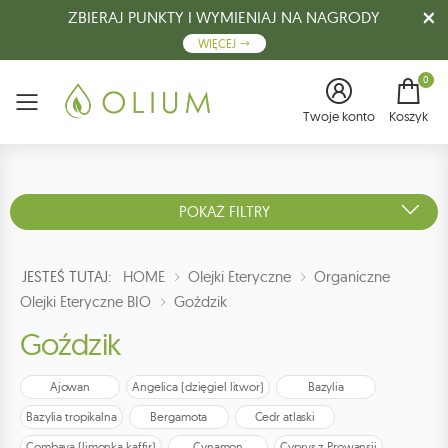
ZBIERAJ PUNKTY I WYMIENIAJ NA NAGRODY
WIĘCEJ
0
Menu
Twoje konto
Koszyk
POKAŻ FILTRY
JESTEŚ TUTAJ:
HOME
Olejki Eteryczne
Organiczne
Olejki Eteryczne BIO
Goździk
Goździk
Ajowan
Angelica (dzięgiel litwor)
Bazylia
Bazylia tropikalna
Bergamota
Cedr atlaski
Combava (limonka kaffir)
Cynamon
Cyprys z Prowansji