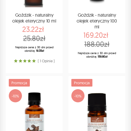
Goździk - naturalny
Goździk - naturalny
olejek eteryczny 10 ml
olejek eteryczny 100
ml
23.22zł
169.20zł
25.80zł
188.00zł
Najniższa cena z 30 dni przed
obniżką:
19.35zł
Najniższa cena z 30 dni przed
obniżką:
159.80zł
( 1 Opinie )
Promocja
Promocja
-10%
-10%