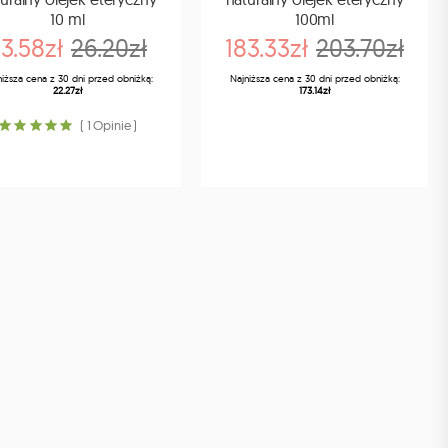
10 ml
100ml
3.58zł
26.20zł
183.33zł
203.70zł
niższa cena z 30 dni przed obniżką:
Najniższa cena z 30 dni przed obniżką:
22.27zł
173.14zł
( 1 Opinie )