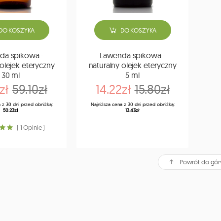
DO KOSZYKA
DO KOSZYKA
da spikowa -
Lawenda spikowa -
 olejek eteryczny
naturalny olejek eteryczny
30 ml
5 ml
zł
59.10zł
14.22zł
15.80zł
 z 30 dni przed obniżką:
Najniższa cena z 30 dni przed obniżką:
50.23zł
13.43zł
( 1 Opinie )
Powrót do gór