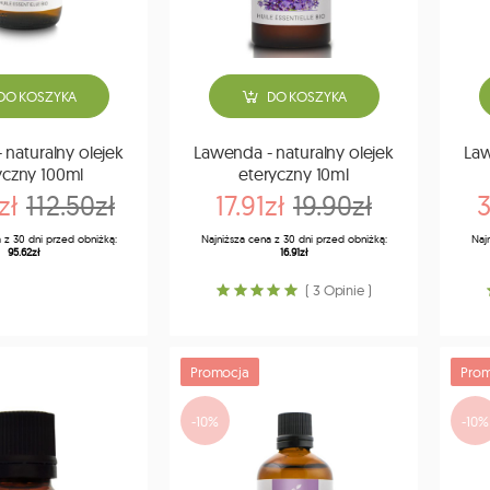
DO KOSZYKA
DO KOSZYKA
 naturalny olejek
Lawenda - naturalny olejek
Law
yczny 100ml
eteryczny 10ml
zł
112.50zł
17.91zł
19.90zł
3
 z 30 dni przed obniżką:
Najniższa cena z 30 dni przed obniżką:
Naj
95.62zł
16.91zł
( 3 Opinie )
Promocja
Prom
-10%
-10%