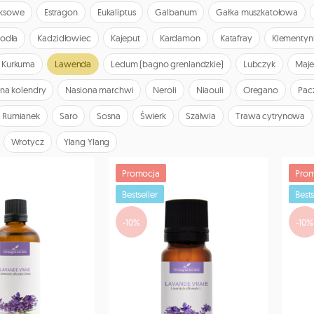
yksowe
Estragon
Eukaliptus
Galbanum
Gałka muszkatołowa
Jodła
Kadzidłowiec
Kajeput
Kardamon
Katafray
Klementyn
Kurkuma
Lawenda
Ledum (bagno grenlandzkie)
Lubczyk
Maje
na kolendry
Nasiona marchwi
Neroli
Niaouli
Oregano
Pac
Rumianek
Saro
Sosna
Świerk
Szałwia
Trawa cytrynowa
Wrotycz
Ylang Ylang
Promocja
Prom
Bestseller
Bests
-10%
-10%