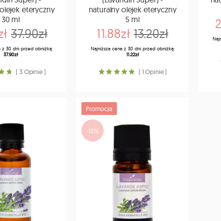
 olejek eteryczny
naturalny olejek eteryczny
30 ml
5 ml
2
zł
37.90zł
11.88zł
13.20zł
Naj
 z 30 dni przed obniżką:
Najniższa cena z 30 dni przed obniżką:
37.90zł
11.22zł
( 3 Opinie )
( 1 Opinie )
Promocja
-10%