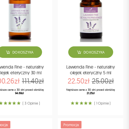
DO KOSZYKA
DO KOSZYKA
wenda Fine - naturalny
Lawenda Fine - naturalny
lejek eteryczny 30 ml
olejek eteryczny 5 ml
00.26zł
111.40zł
22.50zł
25.00zł
niższa cena z 30 dni przed obniżką:
Najniższa cena z 30 dni przed obniżką:
94.69zł
21.25zł
( 3 Opinie )
( 1 Opinie )
ocja
Promocja