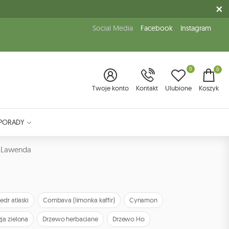
Social Media
Facebook
Instagram
0
0
Twoje konto
Kontakt
Ulubione
Koszyk
PORADY
Lawenda
edr atlaski
Combava (limonka kaffir)
Cynamon
ja zielona
Drzewo herbaciane
Drzewo Ho