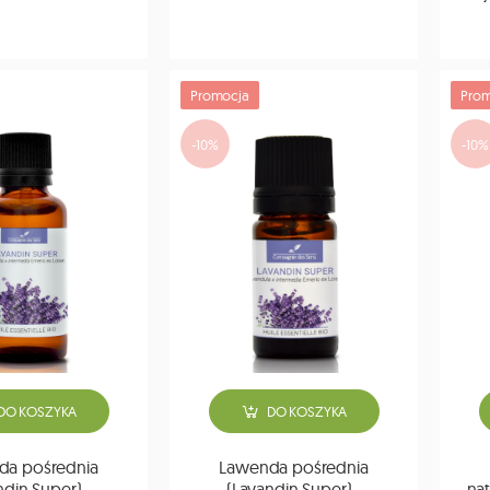
Promocja
Prom
-10%
-10%
DO KOSZYKA
DO KOSZYKA
da pośrednia
Lawenda pośrednia
ndin Super) -
(Lavandin Super) -
nat