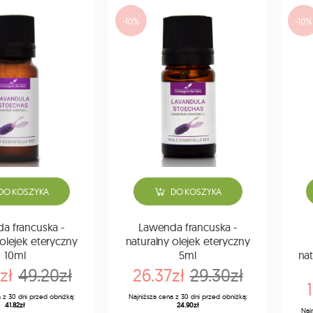
-10%
-10%
DO KOSZYKA
DO KOSZYKA
a francuska -
Lawenda francuska -
 olejek eteryczny
naturalny olejek eteryczny
10ml
5ml
nat
zł
49.20zł
26.37zł
29.30zł
 z 30 dni przed obniżką:
Najniższa cena z 30 dni przed obniżką:
41.82zł
24.90zł
Naj