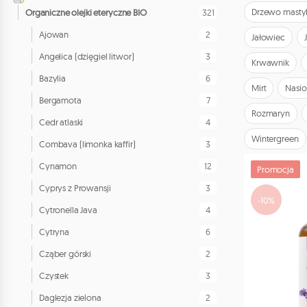
Drzewo mast
321
Organiczne olejki eteryczne BIO
2
Ajowan
Jałowiec
3
Angelica (dzięgiel litwor)
Krwawnik
6
Bazylia
Mirt
Nasio
7
Bergamota
Rozmaryn
4
Cedr atlaski
Wintergreen
3
Combava (limonka kaffir)
12
Cynamon
Promocja
3
Cyprys z Prowansji
-10%
4
Cytronella Java
6
Cytryna
2
Cząber górski
3
Czystek
2
Daglezja zielona