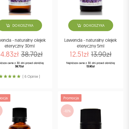
DO KOSZYKA
DO KOSZYKA
enda - naturalny olejek
Lawenda - naturalny olejek
eteryczny 30ml
eteryczny 5ml
4.83zł
38.70zł
12.51zł
13.90zł
niższa cena z 30 dni przed obniżką:
Najniższa cena z 30 dni przed obniżką:
38.70zł
13.90zł
( 6 Opinie )
ocja
Promocja
-10%