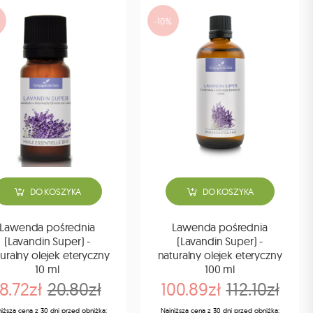
-10%
DO KOSZYKA
DO KOSZYKA
Lawenda pośrednia
Lawenda pośrednia
(Lavandin Super) -
(Lavandin Super) -
uralny olejek eteryczny
naturalny olejek eteryczny
10 ml
100 ml
18.72zł
20.80zł
100.89zł
112.10zł
niższa cena z 30 dni przed obniżką:
Najniższa cena z 30 dni przed obniżką: