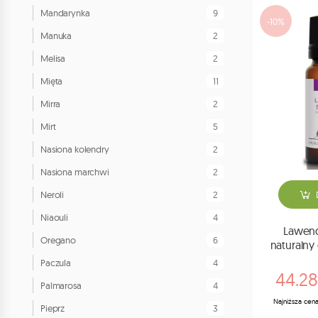
9
Mandarynka
-10%
2
Manuka
2
Melisa
11
Mięta
2
Mirra
5
Mirt
2
Nasiona kolendry
2
Nasiona marchwi
2
Neroli
4
Niaouli
Lawend
6
Oregano
naturalny
4
Paczula
44.28
4
Palmarosa
Najniższa cena
3
Pieprz