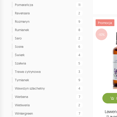
11
Pomarańcza
2
Ravensara
9
Rozmaryn
Promocja
8
Rumianek
-10%
2
Saro
6
Sosna
4
Świerk
5
Szałwia
3
Trawa cytrynowa
9
Tymianek
4
Wawrzyn szlachetny
7
Werbena
2
Wetiweria
Lawen
7
Wintergreen
(Lava