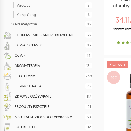
naturalny
3
Wrotycz
6
Ylang Ylang
34.11
46
Olejki eteryczne
Najniższa cena
36
OLEJKOWE MIESZANKI ZDROWOTNE
43
OLIWA Z OLIWEK
14
OLIWKI
Promocja
134
AROMATERAPIA
258
FITOTERAPIA
-10%
76
GEMMOTERAPIA
117
ZDROWE ODŻYWIANIE
121
PRODUKTY PSZCZELE
39
NATURALNE ZIOŁA DO ZAPARZANIA
112
SUPERFOODS