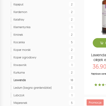
2
Kajeput
2
Kardamon
2
Katafray
1
Klementynka
2
Kminek
5
Kocanka
2
Koper morski
Lawenda 
2
Koper ogrodowy
olejek 
36.90
1
Krwawnik
2
Kurkuma
Najniższa cena
18
Lawenda
3
Ledum (bagno grenlandzkie)
1
Lubczyk
Promocja
5
Majeranek