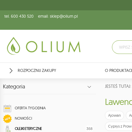
tel. 600 430 520
email: sklep@olium.pl
ROZPOCZNIJ ZAKUPY
O PRODUKTAC
Kategoria
JESTEŚ TUTA
Lawen
OFERTA TYGODNIA
Ajowan
A
NOWOŚCI
Cyprys z Prow
368
OLEJKI ETERYCZNE