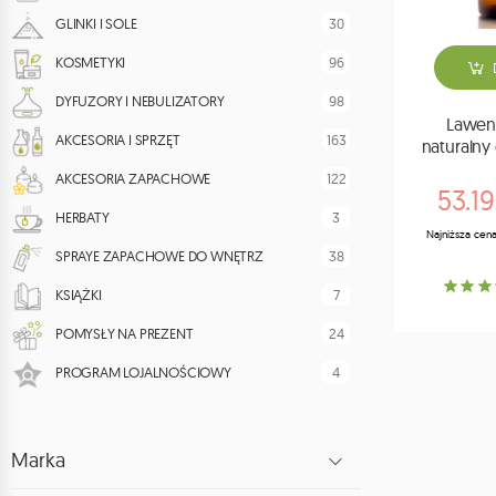
30
GLINKI I SOLE
96
KOSMETYKI
98
DYFUZORY I NEBULIZATORY
Lawen
163
AKCESORIA I SPRZĘT
naturalny
122
AKCESORIA ZAPACHOWE
53.19
3
HERBATY
Najniższa cena
38
SPRAYE ZAPACHOWE DO WNĘTRZ
7
KSIĄŻKI
24
POMYSŁY NA PREZENT
4
PROGRAM LOJALNOŚCIOWY
Marka