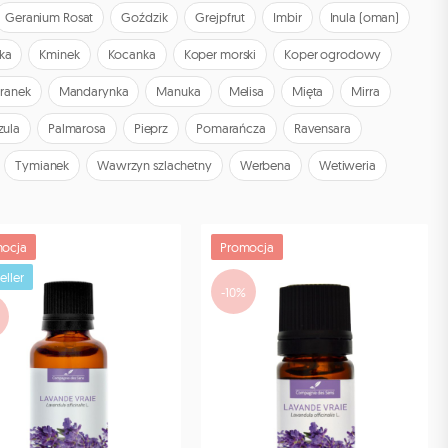
Geranium Rosat
Goździk
Grejpfrut
Imbir
Inula (oman)
ka
Kminek
Kocanka
Koper morski
Koper ogrodowy
ranek
Mandarynka
Manuka
Melisa
Mięta
Mirra
zula
Palmarosa
Pieprz
Pomarańcza
Ravensara
Tymianek
Wawrzyn szlachetny
Werbena
Wetiweria
ocja
Promocja
eller
-10%