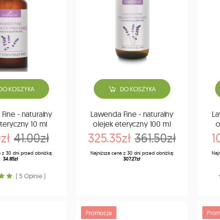
DO KOSZYKA
DO KOSZYKA
Fine - naturalny
Lawenda Fine - naturalny
La
eteryczny 10 ml
olejek eteryczny 100 ml
o
zł
41.00zł
325.35zł
361.50zł
1
 z 30 dni przed obniżką:
Najniższa cena z 30 dni przed obniżką:
Naj
34.85zł
307.27zł
( 5 Opinie )
Promocja
Prom