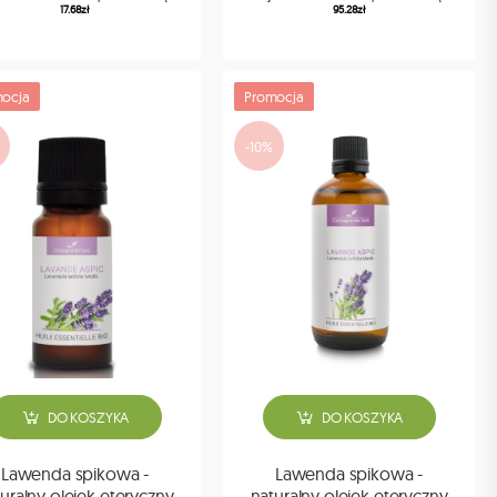
17.68zł
95.28zł
ocja
Promocja
-10%
DO KOSZYKA
DO KOSZYKA
Lawenda spikowa -
Lawenda spikowa -
uralny olejek eteryczny
naturalny olejek eteryczny