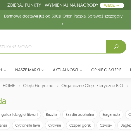
ZBIERAJ PUNKTY I WYMIENIAJ NA NAGRODY
WIĘCEJ
Darmowa dostawa już od 300zł Orlen Paczka. Sprawdź szczegóły
H
NASZE MARKI
AKTUALNOŚCI
OPINIE O SKLEPIE
J:
HOME
Olejki Eteryczne
Organiczne Olejki Eteryczne BIO
da
ngelica (dzięgiel litwor)
Bazylia
Bazylia tropikalna
Bergamota
C
ansji
Cytronella Java
Cytryna
Cząber górski
Czystek
Daglez