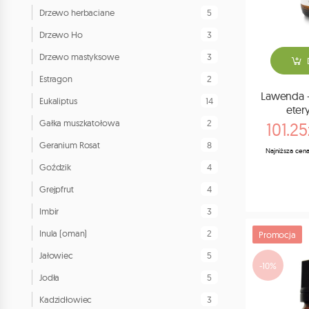
5
Drzewo herbaciane
3
Drzewo Ho
3
Drzewo mastyksowe
2
Estragon
Lawenda -
14
Eukaliptus
eter
2
Gałka muszkatołowa
101.25
8
Geranium Rosat
Najniższa cena
4
Goździk
4
Grejpfrut
3
Imbir
2
Inula (oman)
Promocja
5
Jałowiec
-10%
5
Jodła
3
Kadzidłowiec