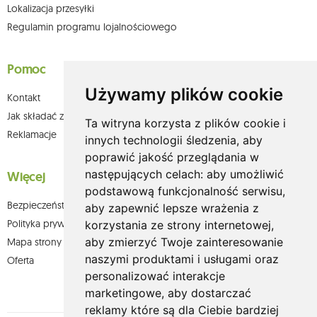
Lokalizacja przesyłki
Regulamin programu lojalnościowego
Pomoc
Używamy plików cookie
Kontakt
Jak składać zamówienia w sklepie olium.pl?
Ta witryna korzysta z plików cookie i
Reklamacje
innych technologii śledzenia, aby
poprawić jakość przeglądania w
następujących celach:
aby umożliwić
Więcej
podstawową funkcjonalność serwisu
,
Bezpieczeństwo płatności
aby zapewnić lepsze wrażenia z
Polityka prywatności
korzystania ze strony internetowej
,
aby zmierzyć Twoje zainteresowanie
Mapa strony
naszymi produktami i usługami oraz
Oferta
personalizować interakcje
marketingowe
,
aby dostarczać
reklamy które są dla Ciebie bardziej