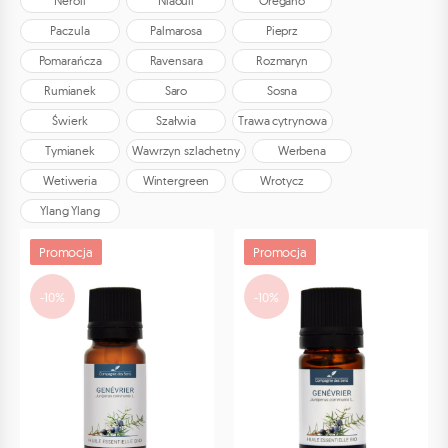
Neroli
Niaouli
Oregano
Paczula
Palmarosa
Pieprz
Pomarańcza
Ravensara
Rozmaryn
Rumianek
Saro
Sosna
Świerk
Szałwia
Trawa cytrynowa
Tymianek
Wawrzyn szlachetny
Werbena
Wetiweria
Wintergreen
Wrotycz
Ylang Ylang
Promocja
Promocja
-10%
-10%