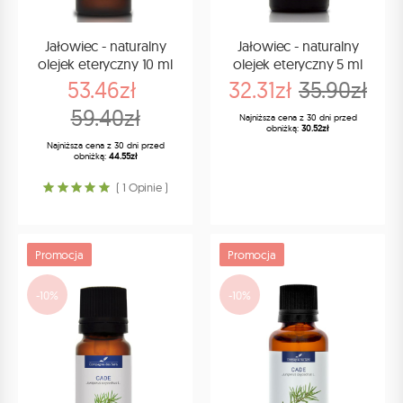
Jałowiec - naturalny
Jałowiec - naturalny
olejek eteryczny 10 ml
olejek eteryczny 5 ml
53.46zł
32.31zł
35.90zł
59.40zł
Najniższa cena z 30 dni przed
obniżką:
30.52zł
Najniższa cena z 30 dni przed
obniżką:
44.55zł
( 1 Opinie )
Promocja
Promocja
-10%
-10%