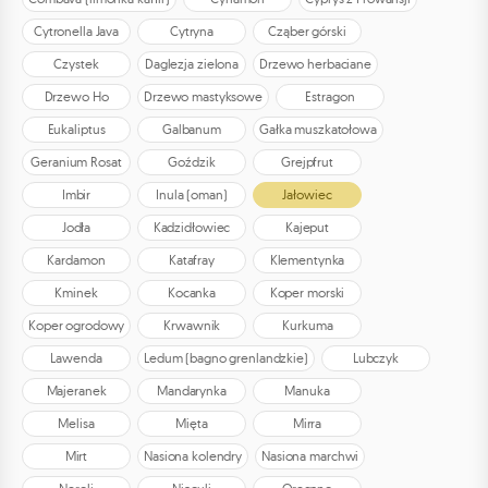
Cytronella Java
Cytryna
Cząber górski
Czystek
Daglezja zielona
Drzewo herbaciane
Drzewo Ho
Drzewo mastyksowe
Estragon
Eukaliptus
Galbanum
Gałka muszkatołowa
Geranium Rosat
Goździk
Grejpfrut
Imbir
Inula (oman)
Jałowiec
Jodła
Kadzidłowiec
Kajeput
Kardamon
Katafray
Klementynka
Kminek
Kocanka
Koper morski
Koper ogrodowy
Krwawnik
Kurkuma
Lawenda
Ledum (bagno grenlandzkie)
Lubczyk
Majeranek
Mandarynka
Manuka
Melisa
Mięta
Mirra
Mirt
Nasiona kolendry
Nasiona marchwi