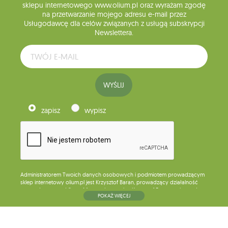
sklepu internetowego www.olium.pl oraz wyrażam zgodę
na przetwarzanie mojego adresu e-mail przez
Usługodawcę dla celów związanych z usługą subskrypcji
Newslettera.
WYŚLIJ
zapisz
wypisz
Administratorem Twoich danych osobowych i podmiotem prowadzącym
sklep internetowy olium.pl jest Krzysztof Baran, prowadzący działalność
gospodarczą pod firmą: Mouton Interactive Krzysztof Baran wpisaną do
POKAŻ WIĘCEJ
Centralnej Ewidencji i Informacji o Działalności Gospodarczej, adres
głównego miejsca wykonywania działalności w Siedlcach, ul. Starowiejska
265, kod pocztowy: 08-110, posiadający numer NIP: 821-152-01-37, REGON:
711650928 .