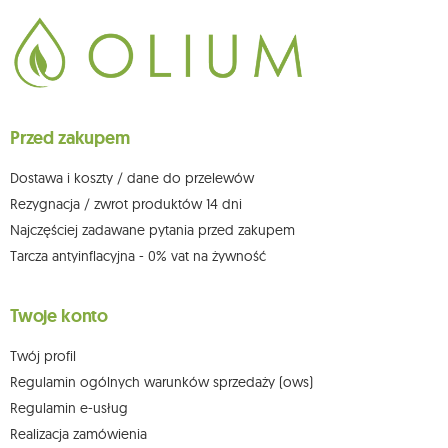
Dane będą przetwarzane w celu wysyłki newslettera i przechowywane do
chwili rezygnacji z subskrypcji.
Przysługuje Ci prawo do żądania dostępu do swoich danych osobowych,
ich sprostowania, usunięcia, ograniczenia przetwarzania, wniesienia
sprzeciwu wobec przetwarzania swoich danych oraz prawo do
wniesienia skargi do organu nadzorczego oraz cofnięcia zgody w
dowolnym momencie bez wpływu na zgodność z prawem przetwarzania,
Przed zakupem
którego dokonano na podstawie zgody przed jej cofnięciem. W tym celu
możesz kontaktować się z działem obsługi klienta Mouton Interactive pod
adresem e-mail lub pisemnie na adres siedziby.
Dostawa i koszty / dane do przelewów
Więcej informacji:
www.mouton.pl/ODO
Rezygnacja / zwrot produktów 14 dni
Najczęściej zadawane pytania przed zakupem
Tarcza antyinflacyjna - 0% vat na żywność
Twoje konto
Twój profil
Regulamin ogólnych warunków sprzedaży (ows)
Regulamin e-usług
Realizacja zamówienia