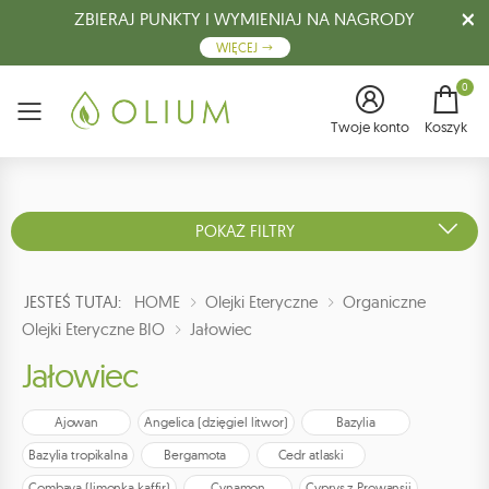
ZBIERAJ PUNKTY I WYMIENIAJ NA NAGRODY
WIĘCEJ
0
Menu
Twoje konto
Koszyk
POKAŻ FILTRY
JESTEŚ TUTAJ:
HOME
Olejki Eteryczne
Organiczne
Olejki Eteryczne BIO
Jałowiec
Jałowiec
Ajowan
Angelica (dzięgiel litwor)
Bazylia
Bazylia tropikalna
Bergamota
Cedr atlaski
Combava (limonka kaffir)
Cynamon
Cyprys z Prowansji