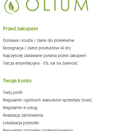
Przysługuje Ci prawo do żądania dostępu do swoich danych osobowych,
ich sprostowania, usunięcia, ograniczenia przetwarzania, wniesienia
sprzeciwu wobec przetwarzania swoich danych oraz prawo do
wniesienia skargi do organu nadzorczego oraz cofnięcia zgody w
dowolnym momencie bez wpływu na zgodność z prawem przetwarzania,
Przed zakupem
którego dokonano na podstawie zgody przed jej cofnięciem. W tym celu
możesz kontaktować się z działem obsługi klienta Mouton Interactive pod
adresem e-mail lub pisemnie na adres siedziby.
Dostawa i koszty / dane do przelewów
Więcej informacji:
www.mouton.pl/ODO
Rezygnacja / zwrot produktów 14 dni
Najczęściej zadawane pytania przed zakupem
Tarcza antyinflacyjna - 0% vat na żywność
Twoje konto
Twój profil
Regulamin ogólnych warunków sprzedaży (ows)
Regulamin e-usług
Realizacja zamówienia
Lokalizacja przesyłki
Regulamin programu lojalnościowego