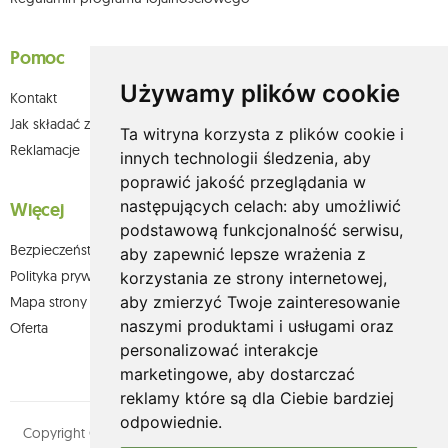
Pomoc
Używamy plików cookie
Kontakt
Jak składać zamówienia w sklepie olium.pl?
Ta witryna korzysta z plików cookie i
Reklamacje
innych technologii śledzenia, aby
poprawić jakość przeglądania w
następujących celach:
aby umożliwić
Więcej
podstawową funkcjonalność serwisu
,
Bezpieczeństwo płatności
aby zapewnić lepsze wrażenia z
Polityka prywatności
korzystania ze strony internetowej
,
aby zmierzyć Twoje zainteresowanie
Mapa strony
naszymi produktami i usługami oraz
Oferta
personalizować interakcje
marketingowe
,
aby dostarczać
reklamy które są dla Ciebie bardziej
odpowiednie
.
Copyright © olium.pl. Wszystkie prawa zastrzeżone. Designed by