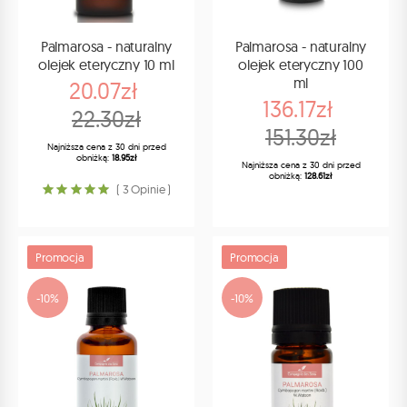
Palmarosa - naturalny
Palmarosa - naturalny
olejek eteryczny 10 ml
olejek eteryczny 100
ml
20.07zł
136.17zł
22.30zł
151.30zł
Najniższa cena z 30 dni przed
obniżką:
18.95zł
Najniższa cena z 30 dni przed
obniżką:
128.61zł
( 3 Opinie )
Promocja
Promocja
-10%
-10%