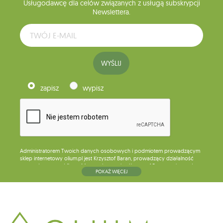
Usługodawcę dla celów związanych z usługą subskrypcji
Newslettera.
WYŚLIJ
zapisz
wypisz
Administratorem Twoich danych osobowych i podmiotem prowadzącym
sklep internetowy olium.pl jest Krzysztof Baran, prowadzący działalność
gospodarczą pod firmą: Mouton Interactive Krzysztof Baran wpisaną do
POKAŻ WIĘCEJ
Centralnej Ewidencji i Informacji o Działalności Gospodarczej, adres
głównego miejsca wykonywania działalności w Siedlcach, ul. Starowiejska
265, kod pocztowy: 08-110, posiadający numer NIP: 821-152-01-37, REGON:
711650928 .
Dane będą przetwarzane w celu wysyłki newslettera i przechowywane do
chwili rezygnacji z subskrypcji.