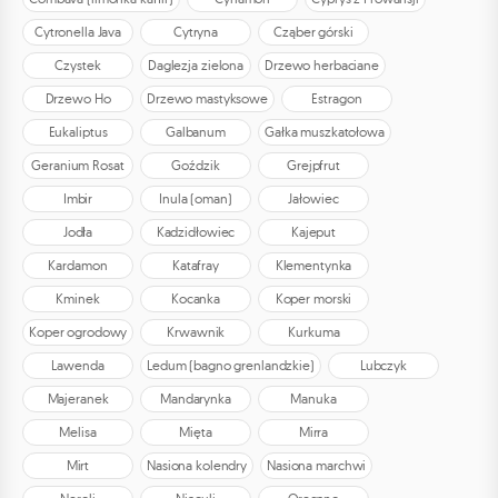
Cytronella Java
Cytryna
Cząber górski
Czystek
Daglezja zielona
Drzewo herbaciane
Drzewo Ho
Drzewo mastyksowe
Estragon
Eukaliptus
Galbanum
Gałka muszkatołowa
Geranium Rosat
Goździk
Grejpfrut
Imbir
Inula (oman)
Jałowiec
Jodła
Kadzidłowiec
Kajeput
Kardamon
Katafray
Klementynka
Kminek
Kocanka
Koper morski
Koper ogrodowy
Krwawnik
Kurkuma
Lawenda
Ledum (bagno grenlandzkie)
Lubczyk
Majeranek
Mandarynka
Manuka
Melisa
Mięta
Mirra
Mirt
Nasiona kolendry
Nasiona marchwi