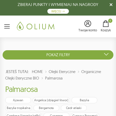
ZBIERAJ PUNKTY I WYMIENIAJ NA NAGRODY
WIĘCEJ
0
Menu
Twoje konto
Koszyk
POKAŻ FILTRY
JESTEŚ TUTAJ:
HOME
Olejki Eteryczne
Organiczne
Olejki Eteryczne BIO
Palmarosa
Palmarosa
Ajowan
Angelica (dzięgiel litwor)
Bazylia
Bazylia tropikalna
Bergamota
Cedr atlaski
Combava (limonka kaffir)
Cynamon
Cyprys z Prowansji