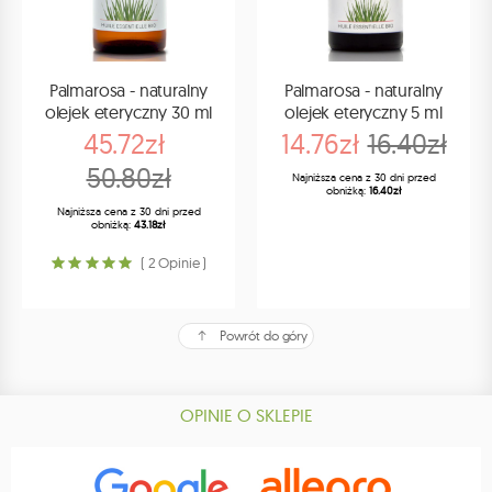
Palmarosa - naturalny
Palmarosa - naturalny
olejek eteryczny 30 ml
olejek eteryczny 5 ml
45.72zł
14.76zł
16.40zł
50.80zł
Najniższa cena z 30 dni przed
obniżką:
16.40zł
Najniższa cena z 30 dni przed
obniżką:
43.18zł
( 2 Opinie )
Powrót do góry
OPINIE O SKLEPIE