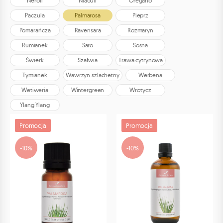
Neroli
Niaouli
Oregano
Paczula
Palmarosa
Pieprz
Pomarańcza
Ravensara
Rozmaryn
Rumianek
Saro
Sosna
Świerk
Szałwia
Trawa cytrynowa
Tymianek
Wawrzyn szlachetny
Werbena
Wetiweria
Wintergreen
Wrotycz
Ylang Ylang
Promocja
Promocja
-10%
-10%