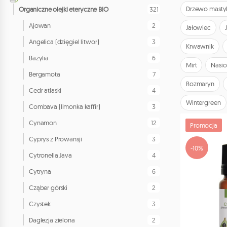
Drzewo mast
321
Organiczne olejki eteryczne BIO
2
Ajowan
Jałowiec
3
Angelica (dzięgiel litwor)
Krwawnik
6
Bazylia
Mirt
Nasio
7
Bergamota
Rozmaryn
4
Cedr atlaski
Wintergreen
3
Combava (limonka kaffir)
12
Cynamon
Promocja
3
Cyprys z Prowansji
-10%
4
Cytronella Java
6
Cytryna
2
Cząber górski
3
Czystek
2
Daglezja zielona