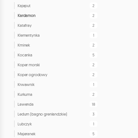
2
Kajeput
2
Kardamon
2
Katafray
1
Klementynka
2
Kminek
5
Kocanka
2
Koper morski
2
Koper ogrodowy
1
Krwawnik
2
Kurkuma
18
Lawenda
3
Ledum (bagno grenlandzkie)
1
Lubczyk
5
Majeranek