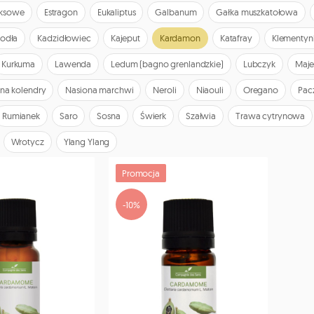
yksowe
Estragon
Eukaliptus
Galbanum
Gałka muszkatołowa
Jodła
Kadzidłowiec
Kajeput
Kardamon
Katafray
Klementyn
Kurkuma
Lawenda
Ledum (bagno grenlandzkie)
Lubczyk
Maje
na kolendry
Nasiona marchwi
Neroli
Niaouli
Oregano
Pac
Rumianek
Saro
Sosna
Świerk
Szałwia
Trawa cytrynowa
Wrotycz
Ylang Ylang
Promocja
-10%