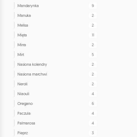
9
Mandarynka
2
Manuka
2
Melisa
11
Mięta
2
Mirra
5
Mirt
2
Nasiona kolendry
2
Nasiona marchwi
2
Neroli
4
Niaouli
6
Oregano
4
Paczula
4
Palmarosa
3
Pieprz