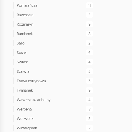
11
Pomarańcza
2
Ravensara
9
Rozmaryn
8
Rumianek
2
Saro
6
Sosna
4
Świerk
5
Szałwia
3
Trawa cytrynowa
9
Tymianek
4
Wawrzyn szlachetny
7
Werbena
2
Wetiweria
7
Wintergreen