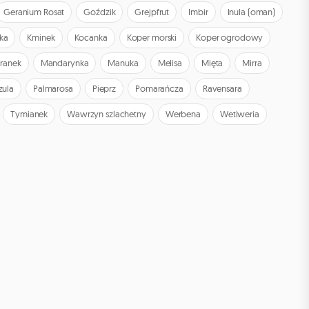
Geranium Rosat
Goździk
Grejpfrut
Imbir
Inula (oman)
ka
Kminek
Kocanka
Koper morski
Koper ogrodowy
ranek
Mandarynka
Manuka
Melisa
Mięta
Mirra
zula
Palmarosa
Pieprz
Pomarańcza
Ravensara
Tymianek
Wawrzyn szlachetny
Werbena
Wetiweria