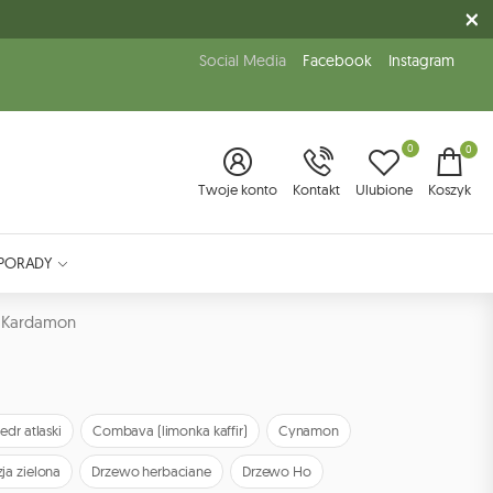
Social Media
Facebook
Instagram
0
0
Twoje konto
Kontakt
Ulubione
Koszyk
PORADY
Kardamon
edr atlaski
Combava (limonka kaffir)
Cynamon
ja zielona
Drzewo herbaciane
Drzewo Ho