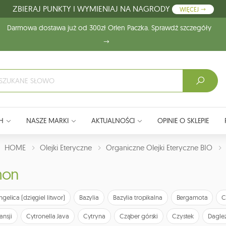
ZBIERAJ PUNKTY I WYMIENIAJ NA NAGRODY
WIĘCEJ
Darmowa dostawa już od 300zł Orlen Paczka. Sprawdź szczegóły
H
NASZE MARKI
AKTUALNOŚCI
OPINIE O SKLEPIE
J:
HOME
Olejki Eteryczne
Organiczne Olejki Eteryczne BIO
mon
ngelica (dzięgiel litwor)
Bazylia
Bazylia tropikalna
Bergamota
C
ansji
Cytronella Java
Cytryna
Cząber górski
Czystek
Daglez