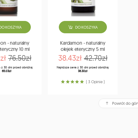
DO KOSZYKA
DO KOSZYKA
n - naturalny
Kardamon - naturalny
eteryczny 10 ml
olejek eteryczny 5 ml
zł
76.50zł
38.43zł
42.70zł
 z 30 dni przed obniżką:
Najniższa cena z 30 dni przed obniżką:
65.03zł
36.30zł
( 3 Opinie )
Powrót do gór