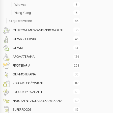
3
Wrotycz
6
Ylang Ylang
46
Olejki eteryczne
36
OLEJKOWE MIESZANKI ZDROWOTNE
43
OLIWA Z OLIWEK
14
OLIWKI
134
AROMATERAPIA
258
FITOTERAPIA
76
GEMMOTERAPIA
117
ZDROWE ODŻYWIANIE
121
PRODUKTY PSZCZELE
39
NATURALNE ZIOŁA DO ZAPARZANIA
112
SUPERFOODS