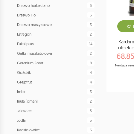
5
Drzewo herbaciane
3
Drzewo Ho
3
Drzewo mastyksowe
2
Estragon
Kardamo
14
Eukaliptus
olejek 
2
Gałka muszkatołowa
68.85
8
Geranium Rosat
Najniższa cena
4
Goździk
4
Grejpfrut
3
Imbir
2
Inula (oman)
5
Jałowiec
5
Jodła
3
Kadzidłowiec