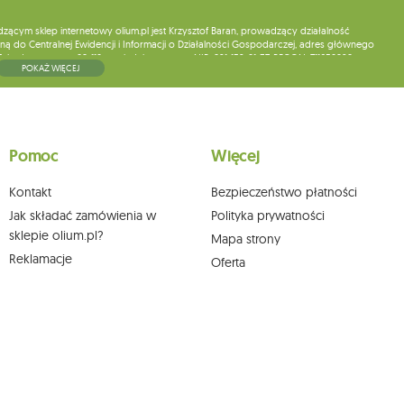
ym sklep internetowy olium.pl jest Krzysztof Baran, prowadzący działalność
ą do Centralnej Ewidencji i Informacji o Działalności Gospodarczej, adres głównego
5, kod pocztowy: 08-110, posiadający numer NIP: 821-152-01-37, REGON: 711650928 .
POKAŻ WIĘCEJ
ne do chwili rezygnacji z subskrypcji.
wych, ich sprostowania, usunięcia, ograniczenia przetwarzania, wniesienia sprzeciwu
skargi do organu nadzorczego oraz cofnięcia zgody w dowolnym momencie bez
a podstawie zgody przed jej cofnięciem. W tym celu możesz kontaktować się z
Pomoc
Więcej
 pisemnie na adres siedziby.
Kontakt
Bezpieczeństwo płatności
Jak składać zamówienia w
Polityka prywatności
sklepie olium.pl?
Mapa strony
Reklamacje
Oferta