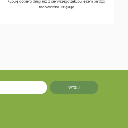
Kupuję dopiero drugi raz, z pierwszego zakupu jestem bardzo
zadowolona. Dziękuję
j
WYŚLIJ