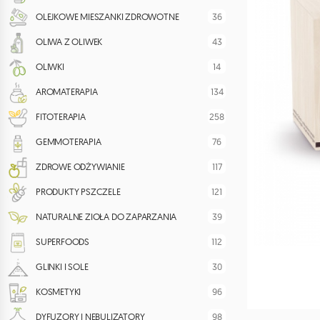
36
OLEJKOWE MIESZANKI ZDROWOTNE
43
OLIWA Z OLIWEK
14
OLIWKI
134
AROMATERAPIA
258
FITOTERAPIA
76
GEMMOTERAPIA
117
ZDROWE ODŻYWIANIE
121
PRODUKTY PSZCZELE
39
NATURALNE ZIOŁA DO ZAPARZANIA
112
SUPERFOODS
30
GLINKI I SOLE
96
KOSMETYKI
98
DYFUZORY I NEBULIZATORY