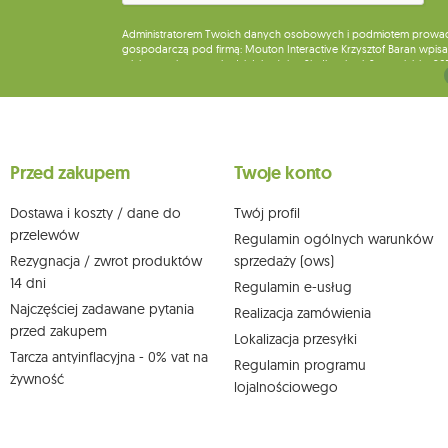
Administratorem Twoich danych osobowych i podmiotem prowadząc
gospodarczą pod firmą: Mouton Interactive Krzysztof Baran wpisan
miejsca wykonywania działalności w Siedlcach, ul. Starowiejska 26
Dane będą przetwarzane w celu wysyłki newslettera i przechowywa
Przysługuje Ci prawo do żądania dostępu do swoich danych osobo
wobec przetwarzania swoich danych oraz prawo do wniesienia 
wpływu na zgodność z prawem przetwarzania, którego dokonano n
Przed zakupem
Twoje konto
działem obsługi klienta Mouton Interactive pod adresem e-mail lub
Więcej informacji:
www.mouton.pl/ODO
Dostawa i koszty / dane do
Twój profil
przelewów
Regulamin ogólnych warunków
Rezygnacja / zwrot produktów
sprzedaży (ows)
14 dni
Regulamin e-usług
Najczęściej zadawane pytania
Realizacja zamówienia
przed zakupem
Lokalizacja przesyłki
Tarcza antyinflacyjna - 0% vat na
Regulamin programu
żywność
lojalnościowego