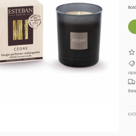
Ilość
opa
Bara
KAT