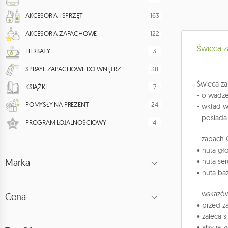
163
AKCESORIA I SPRZĘT
122
AKCESORIA ZAPACHOWE
Świeca 
3
HERBATY
38
SPRAYE ZAPACHOWE DO WNĘTRZ
Świeca z
7
KSIĄŻKI
- o wadze
24
POMYSŁY NA PREZENT
- wkład 
- posiad
4
PROGRAM LOJALNOŚCIOWY
- zapach 
• nuta gł
Marka
• nuta ser
• nuta ba
- wskazów
Cena
• przed z
• zaleca 
• aby ją 