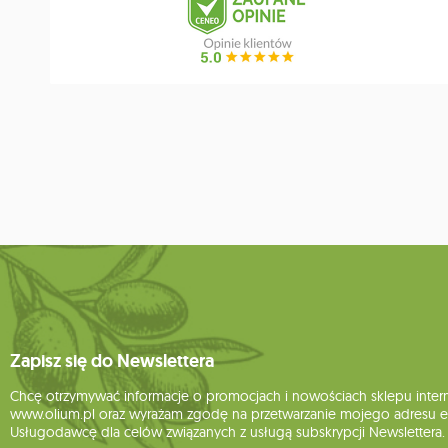
Zapisz się do Newslettera
Chcę otrzymywać informacje o promocjach i nowościach sklepu inte
www.olium.pl oraz wyrażam zgodę na przetwarzanie mojego adresu e-
Usługodawcę dla celów związanych z usługą subskrypcji Newslettera.