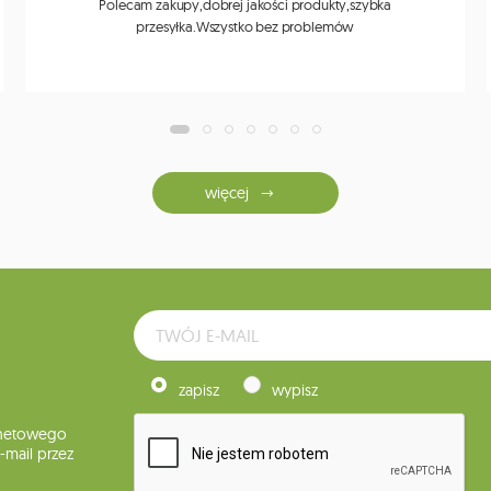
Polecam zakupy,dobrej jakości produkty,szybka
przesyłka.Wszystko bez problemów
więcej
zapisz
wypisz
rnetowego
mail przez