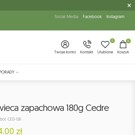
Social Media
Facebook
Instagram
0
0
Twoje konto
Kontakt
Ulubione
Koszyk
PORADY
wieca zapachowa 180g Cedre
ol: CED-126
4.00 zł