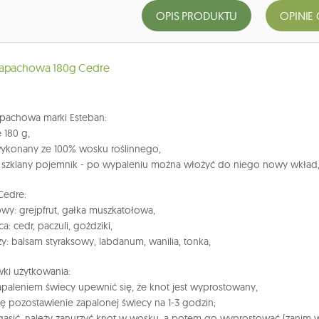
OPIS PRODUKTU
OPINIE 
zapachowa 180g Cedre
apachowa marki Esteban:
 180 g,
wykonany ze 100% wosku roślinnego,
a szklany pojemnik - po wypaleniu można włożyć do niego nowy wkład
Cedre:
owy: grejpfrut, gałka muszkatołowa,
ca: cedr, paczuli, goździki,
zy: balsam styraksowy, labdanum, wanilia, tonka,
ki użytkowania:
apaleniem świecy upewnić się, że knot jest wyprostowany,
się pozostawienie zapalonej świecy na 1-3 godzin;
zgasić, należy zanurzyć knot w wosku, a potem go wyprostować (zanim w