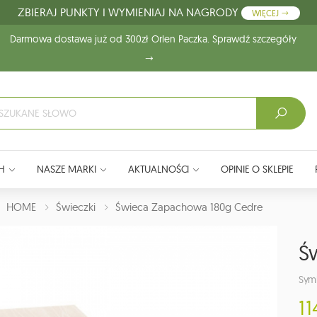
ZBIERAJ PUNKTY I WYMIENIAJ NA NAGRODY
WIĘCEJ
Darmowa dostawa już od 300zł Orlen Paczka. Sprawdź szczegóły
H
NASZE MARKI
AKTUALNOŚCI
OPINIE O SKLEPIE
J:
HOME
Świeczki
Świeca Zapachowa 180g Cedre
Ś
Symb
11