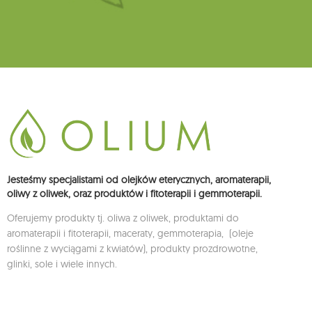
Jesteśmy specjalistami od olejków eterycznych, aromaterapii,
oliwy z oliwek, oraz produktów i fitoterapii i gemmoterapii.
Oferujemy produkty tj. oliwa z oliwek, produktami do
aromaterapii i fitoterapii, maceraty, gemmoterapia, (oleje
roślinne z wyciągami z kwiatów), produkty prozdrowotne,
glinki, sole i wiele innych.