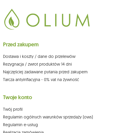
Dane będą przetwarzane w celu wysyłki newslettera i przechowywane do
chwili rezygnacji z subskrypcji.
Przysługuje Ci prawo do żądania dostępu do swoich danych osobowych,
ich sprostowania, usunięcia, ograniczenia przetwarzania, wniesienia
sprzeciwu wobec przetwarzania swoich danych oraz prawo do
wniesienia skargi do organu nadzorczego oraz cofnięcia zgody w
dowolnym momencie bez wpływu na zgodność z prawem przetwarzania,
Przed zakupem
którego dokonano na podstawie zgody przed jej cofnięciem. W tym celu
możesz kontaktować się z działem obsługi klienta Mouton Interactive pod
adresem e-mail lub pisemnie na adres siedziby.
Dostawa i koszty / dane do przelewów
Więcej informacji:
www.mouton.pl/ODO
Rezygnacja / zwrot produktów 14 dni
Najczęściej zadawane pytania przed zakupem
Tarcza antyinflacyjna - 0% vat na żywność
Twoje konto
Twój profil
Regulamin ogólnych warunków sprzedaży (ows)
Regulamin e-usług
Realizacja zamówienia