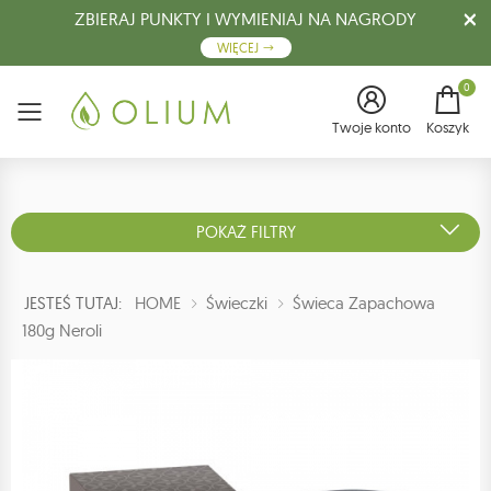
ZBIERAJ PUNKTY I WYMIENIAJ NA NAGRODY
WIĘCEJ
0
Menu
Twoje konto
Koszyk
POKAŻ FILTRY
JESTEŚ TUTAJ:
HOME
Świeczki
Świeca Zapachowa
180g Neroli