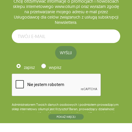
Chcę otrzymywać informacje o promocjach i nowościach
sklepu internetowego www.olium.pl oraz wyrażam zgodę
na przetwarzanie mojego adresu e-mail przez
Usługodawcę dla celów związanych z usługą subskrypcji
Newslettera.
WYŚLIJ
zapisz
wypisz
Administratorem Twoich danych osobowych i podmiotem prowadzącym
sklep internetowy olium.pl jest Krzysztof Baran, prowadzący działalność
gospodarczą pod firmą: Mouton Interactive Krzysztof Baran wpisaną do
POKAŻ WIĘCEJ
Centralnej Ewidencji i Informacji o Działalności Gospodarczej, adres
głównego miejsca wykonywania działalności w Siedlcach, ul. Starowiejska
265, kod pocztowy: 08-110, posiadający numer NIP: 821-152-01-37, REGON:
711650928 .