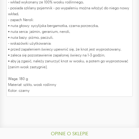
- wkład wykonany ze 100% wosku roślinnego,
- posiada szklany pojemnik - po wypaleniu można włożyć do niego nowy
wkład,
- zapach Neroli:
• nuta głowy: sycylijska bergamotka, czarna porzeczka,
• nuta serca: jaśmin, geranium, neroli,
• nuta bazy: piżmo, paczuli,
- wskazówki użytkowania:
• przed zapaleniem świecy upewnić się, że knot jest wyprostowany,
• zaleca się pozostawienie zapalonej świecy na 1-3 godzin;
• aby ją zgasić, należy zanurzyć knot w wosku, a potem go wyprostować
(zanim wosk zastygnie).
Waga: 180 g
Materiał: szkło, wosk roślinny
Kolor: czarny
OPINIE O SKLEPIE