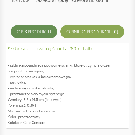
KATEGORIE:
Akcesoria i sprzęt
,
Akcesoria do kuchni
OPIS PRODUKTU
OPINIE O PRODUKCIE (0)
Szklanka z podwójną ścianką 360ml. Latte
- szklanka posiadająca podwójne ścianki, które utrzymują dłużej
temperaturę napojów,
- wykonana ze szkła borokrzemowego,
- jest lekka,
- nadaje się do mikrofalówki,
- przeznaczona do mycia ręcznego.
Wymiary: 8,2 x 14,5 cm (śr. x wys.)
Pojemność: 0,36 l
Materiał: szkło borokrzemowe
Kolor: przezroczysty
Kolekcja: Cafe Concept