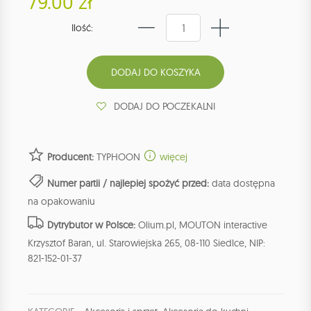
79.00 zł
Ilość:
DODAJ DO POCZEKALNI
Producent:
TYPHOON
więcej
Numer partii / najlepiej spożyć przed:
data dostępna
na opakowaniu
Dytrybutor w Polsce:
Olium.pl, MOUTON interactive
Krzysztof Baran, ul. Starowiejska 265, 08-110 Siedlce, NIP:
821-152-01-37