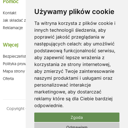
Pomoc
Używamy plików cookie
Kontakt
Jak składać zamówienia w sklepie olium.pl?
Ta witryna korzysta z plików cookie i
Reklamacje
innych technologii śledzenia, aby
poprawić jakość przeglądania w
następujących celach:
aby umożliwić
Więcej
podstawową funkcjonalność serwisu
,
Bezpieczeństwo płatności
aby zapewnić lepsze wrażenia z
Polityka prywatności
korzystania ze strony internetowej
,
aby zmierzyć Twoje zainteresowanie
Mapa strony
naszymi produktami i usługami oraz
Oferta
personalizować interakcje
marketingowe
,
aby dostarczać
reklamy które są dla Ciebie bardziej
odpowiednie
.
Copyright © olium.pl. Wszystkie prawa zastrzeżone. Designed by
MOUTON interactive
Zgoda
Zobacz nasz profil na:
Odmawiam