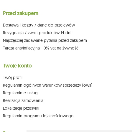
wniesienia skargi do organu nadzorczego oraz cofnięcia zgody w
dowolnym momencie bez wpływu na zgodność z prawem przetwarzania,
Przed zakupem
którego dokonano na podstawie zgody przed jej cofnięciem. W tym celu
możesz kontaktować się z działem obsługi klienta Mouton Interactive pod
adresem e-mail lub pisemnie na adres siedziby.
Dostawa i koszty / dane do przelewów
Więcej informacji:
www.mouton.pl/ODO
Rezygnacja / zwrot produktów 14 dni
Najczęściej zadawane pytania przed zakupem
Tarcza antyinflacyjna - 0% vat na żywność
Twoje konto
Twój profil
Regulamin ogólnych warunków sprzedaży (ows)
Regulamin e-usług
Realizacja zamówienia
Lokalizacja przesyłki
Regulamin programu lojalnościowego