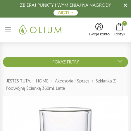
ZBIERAJ PUNKTY I WYMIENIAJ NA NAGRODY
WIĘCEJ
0
Menu
Twoje konto
Koszyk
POKAŻ FILTRY
JESTEŚ TUTAJ:
HOME
Akcesoria I Sprzęt
Szklanka Z
Podwójną Ścianką 360ml. Latte