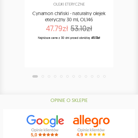
OLEJKI ETERYCZNE
Cynamon chiński - naturalny olejek
Cynam
eteryczny 30 ml, OL146
47.79zł
53.10zł
Najniższa cena z 30 dni przed obniżką:
45.13zł
Najn
OPINIE O SKLEPIE