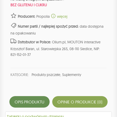
BEZ GLUTENU I CUKRU
Producent:
Propolia
więcej
Numer partii / najlepiej spożyć przed:
data dostępna
na opakowaniu
Dytrybutor w Polsce:
Olium.pl, MOUTON interactive
Krzysztof Baran, ul. Starowiejska 265, 08-110 Siedlce, NIP:
821-152-01-37
KATEGORIE:
Produkty pszczele
,
Suplementy
OPIS PRODUKTU
OPINIE O PRODUKCIE (0)
Tabletki o podwójnym działaniu