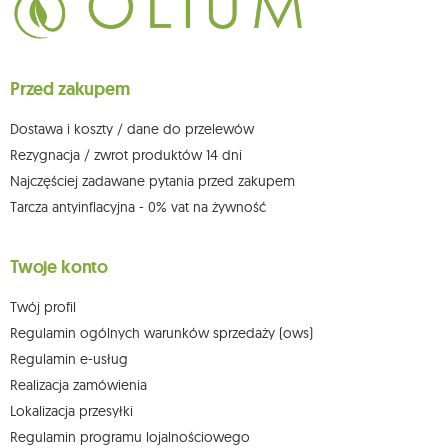
Przysługuje Ci prawo do żądania dostępu do swoich danych osobowych,
ich sprostowania, usunięcia, ograniczenia przetwarzania, wniesienia
sprzeciwu wobec przetwarzania swoich danych oraz prawo do
wniesienia skargi do organu nadzorczego oraz cofnięcia zgody w
dowolnym momencie bez wpływu na zgodność z prawem przetwarzania,
Przed zakupem
którego dokonano na podstawie zgody przed jej cofnięciem. W tym celu
możesz kontaktować się z działem obsługi klienta Mouton Interactive pod
adresem e-mail lub pisemnie na adres siedziby.
Dostawa i koszty / dane do przelewów
Więcej informacji:
www.mouton.pl/ODO
Rezygnacja / zwrot produktów 14 dni
Najczęściej zadawane pytania przed zakupem
Tarcza antyinflacyjna - 0% vat na żywność
Twoje konto
Twój profil
Regulamin ogólnych warunków sprzedaży (ows)
Regulamin e-usług
Realizacja zamówienia
Lokalizacja przesyłki
Regulamin programu lojalnościowego