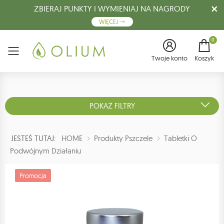
ZBIERAJ PUNKTY I WYMIENIAJ NA NAGRODY
WIĘCEJ
0
Menu
Twoje konto
Koszyk
POKAŻ FILTRY
JESTEŚ TUTAJ:
HOME
Produkty Pszczele
Tabletki O
Podwójnym Działaniu
Promocja