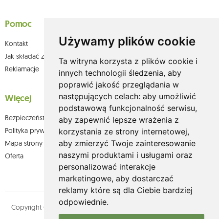
Pomoc
Używamy plików cookie
Kontakt
Jak składać zamówienia w sklepie olium.pl?
Ta witryna korzysta z plików cookie i
Reklamacje
innych technologii śledzenia, aby
poprawić jakość przeglądania w
następujących celach:
aby umożliwić
Więcej
podstawową funkcjonalność serwisu
,
Bezpieczeństwo płatności
aby zapewnić lepsze wrażenia z
Polityka prywatności
korzystania ze strony internetowej
,
aby zmierzyć Twoje zainteresowanie
Mapa strony
naszymi produktami i usługami oraz
Oferta
personalizować interakcje
marketingowe
,
aby dostarczać
reklamy które są dla Ciebie bardziej
odpowiednie
.
Copyright © olium.pl. Wszystkie prawa zastrzeżone. Designed by
MOUTON interactive