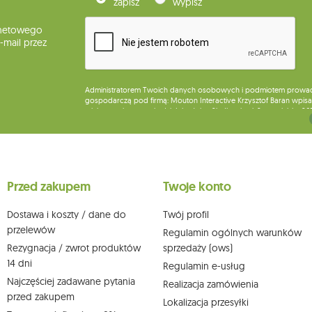
zapisz
wypisz
rnetowego
mail przez
Administratorem Twoich danych osobowych i podmiotem prowadząc
gospodarczą pod firmą: Mouton Interactive Krzysztof Baran wpisan
miejsca wykonywania działalności w Siedlcach, ul. Starowiejska 26
Dane będą przetwarzane w celu wysyłki newslettera i przechowywa
Przysługuje Ci prawo do żądania dostępu do swoich danych osobo
wobec przetwarzania swoich danych oraz prawo do wniesienia 
wpływu na zgodność z prawem przetwarzania, którego dokonano n
Przed zakupem
Twoje konto
działem obsługi klienta Mouton Interactive pod adresem e-mail lub
Więcej informacji:
www.mouton.pl/ODO
Dostawa i koszty / dane do
Twój profil
przelewów
Regulamin ogólnych warunków
Rezygnacja / zwrot produktów
sprzedaży (ows)
14 dni
Regulamin e-usług
Najczęściej zadawane pytania
Realizacja zamówienia
przed zakupem
Lokalizacja przesyłki