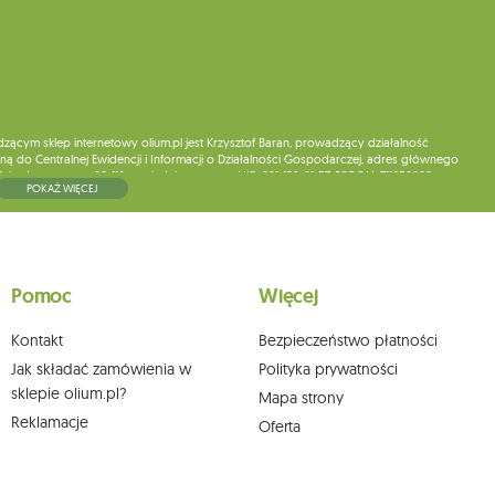
ym sklep internetowy olium.pl jest Krzysztof Baran, prowadzący działalność
ą do Centralnej Ewidencji i Informacji o Działalności Gospodarczej, adres głównego
5, kod pocztowy: 08-110, posiadający numer NIP: 821-152-01-37, REGON: 711650928 .
POKAŻ WIĘCEJ
ne do chwili rezygnacji z subskrypcji.
wych, ich sprostowania, usunięcia, ograniczenia przetwarzania, wniesienia sprzeciwu
skargi do organu nadzorczego oraz cofnięcia zgody w dowolnym momencie bez
a podstawie zgody przed jej cofnięciem. W tym celu możesz kontaktować się z
Pomoc
Więcej
 pisemnie na adres siedziby.
Kontakt
Bezpieczeństwo płatności
Jak składać zamówienia w
Polityka prywatności
sklepie olium.pl?
Mapa strony
Reklamacje
Oferta