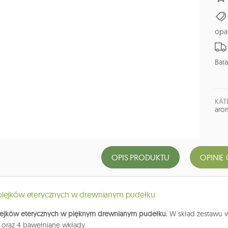
opa
Bara
KAT
arom
OPIS PRODUKTU
OPINIE 
olejków eterycznych w drewnianym pudełku
lejków eterycznych w pięknym drewnianym pudełku.
W skład zestawu wc
e oraz 4 bawełniane wkłady.