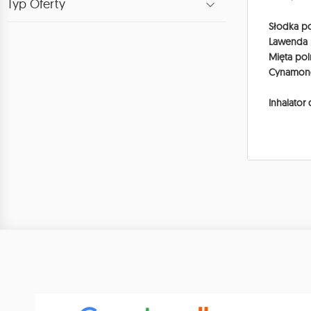
Typ Oferty
Słodka po
Lawenda p
Mięta pol
Cynamonow
Inhalator