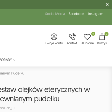
Social Media
Facebook
Instagram
0
0
Twoje konto
Kontakt
Ulubione
Koszyk
PORADY
nianym Pudełku
estaw olejków eterycznych w
rewnianym pudełku
ol: ZP_01