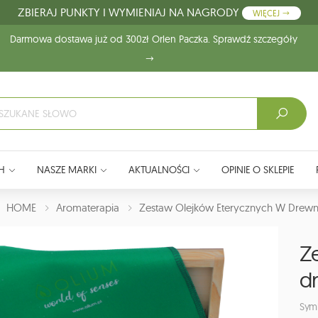
ZBIERAJ PUNKTY I WYMIENIAJ NA NAGRODY
WIĘCEJ
Darmowa dostawa już od 300zł Orlen Paczka. Sprawdź szczegóły
H
NASZE MARKI
AKTUALNOŚCI
OPINIE O SKLEPIE
J:
HOME
Aromaterapia
Zestaw Olejków Eterycznych W Drew
Z
d
Symb