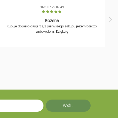
2026-07-29 07:49
Bożena
Kupuję dopiero drugi raz, z pierwszego zakupu jestem bardzo
zadowolona. Dziękuję
j
WYŚLIJ