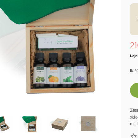
21
Najn
Ilość
Zes
skła
ml, 