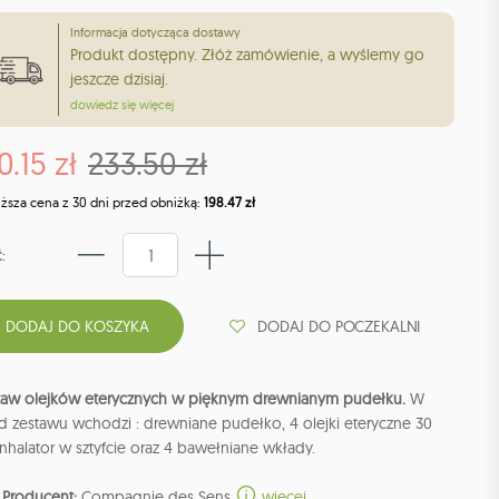
Informacja dotycząca dostawy
Produkt dostępny. Złóż zamówienie, a wyślemy go
jeszcze dzisiaj.
dowiedz się więcej
0.15 zł
233.50 zł
iższa cena z 30 dni przed obniżką:
198.47 zł
:
DODAJ DO POCZEKALNI
taw olejków eterycznych w pięknym drewnianym pudełku.
W
d zestawu wchodzi : drewniane pudełko, 4 olejki eteryczne 30
inhalator w sztyfcie oraz 4 bawełniane wkłady.
Producent:
Compagnie des Sens
więcej