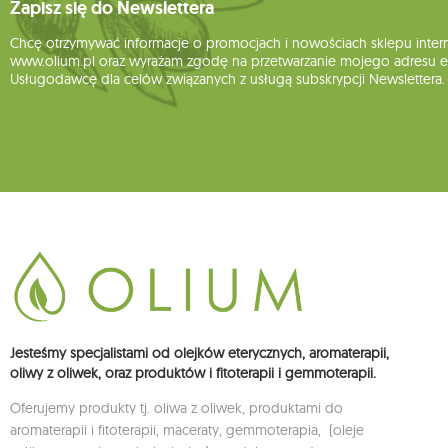
Zapisz się do Newslettera
Chcę otrzymywać informacje o promocjach i nowościach sklepu inte
www.olium.pl oraz wyrażam zgodę na przetwarzanie mojego adresu e-
Usługodawcę dla celów związanych z usługą subskrypcji Newslettera.
Jesteśmy specjalistami od olejków eterycznych, aromaterapii,
oliwy z oliwek, oraz produktów i fitoterapii i gemmoterapii.
Oferujemy produkty tj. oliwa z oliwek, produktami do
aromaterapii i fitoterapii, maceraty, gemmoterapia, (oleje