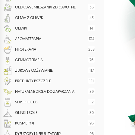
36
OLEJKOWE MIESZANKI ZDROWOTNE
43
OLIWA Z OLIWEK
14
OLIWKI
134
AROMATERAPIA
258
FITOTERAPIA
76
GEMMOTERAPIA
117
ZDROWE ODŻYWIANIE
121
PRODUKTY PSZCZELE
39
NATURALNE ZIOŁA DO ZAPARZANIA
112
SUPERFOODS
30
GLINKI I SOLE
96
KOSMETYKI
98
DYFUZORY I NEBULIZATORY