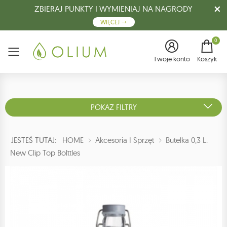
ZBIERAJ PUNKTY I WYMIENIAJ NA NAGRODY
WIĘCEJ
0
Menu
Twoje konto
Koszyk
POKAŻ FILTRY
JESTEŚ TUTAJ:
HOME
Akcesoria I Sprzęt
Butelka 0,3 L.
New Clip Top Bolttles