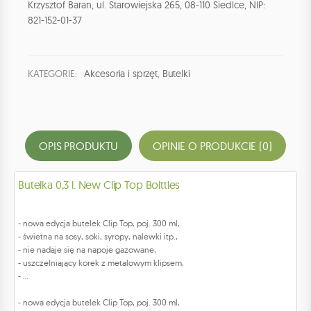
Krzysztof Baran, ul. Starowiejska 265, 08-110 Siedlce, NIP:
821-152-01-37
KATEGORIE:
Akcesoria i sprzęt
,
Butelki
OPIS PRODUKTU
OPINIE O PRODUKCIE (0)
Butelka 0,3 l. New Clip Top Bolttles
- nowa edycja butelek Clip Top, poj. 300 ml,
- świetna na sosy, soki, syropy, nalewki itp.,
- nie nadaje się na napoje gazowane,
- uszczelniający korek z metalowym klipsem,
- ...
- nowa edycja butelek Clip Top, poj. 300 ml,