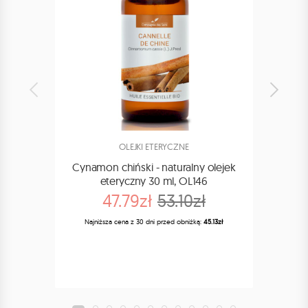
OLEJKI ETERYCZNE
Cynamon chiński - naturalny olejek
Ko
eteryczny 30 ml, OL146
nat
47.79zł
53.10zł
Najniższa cena z 30 dni przed obniżką:
45.13zł
Najn