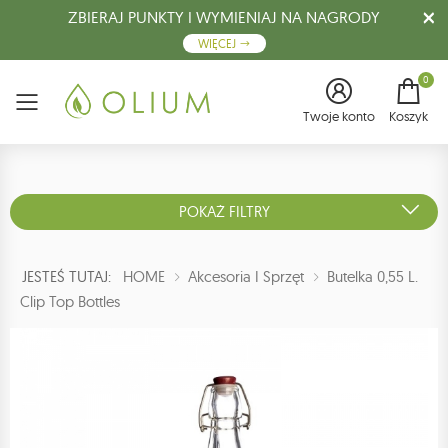
ZBIERAJ PUNKTY I WYMIENIAJ NA NAGRODY
WIĘCEJ
0
Menu
Twoje konto
Koszyk
POKAŻ FILTRY
JESTEŚ TUTAJ:
HOME
Akcesoria I Sprzęt
Butelka 0,55 L.
Clip Top Bottles