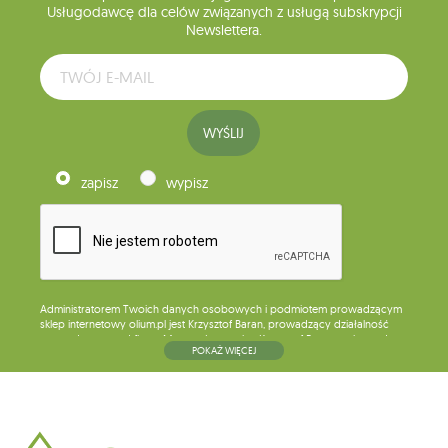
Usługodawcę dla celów związanych z usługą subskrypcji
Newslettera.
WYŚLIJ
zapisz
wypisz
Administratorem Twoich danych osobowych i podmiotem prowadzącym
sklep internetowy olium.pl jest Krzysztof Baran, prowadzący działalność
gospodarczą pod firmą: Mouton Interactive Krzysztof Baran wpisaną do
POKAŻ WIĘCEJ
Centralnej Ewidencji i Informacji o Działalności Gospodarczej, adres
głównego miejsca wykonywania działalności w Siedlcach, ul. Starowiejska
265, kod pocztowy: 08-110, posiadający numer NIP: 821-152-01-37, REGON:
711650928 .
Dane będą przetwarzane w celu wysyłki newslettera i przechowywane do
chwili rezygnacji z subskrypcji.