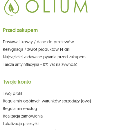
Przysługuje Ci prawo do żądania dostępu do swoich danych osobowych,
ich sprostowania, usunięcia, ograniczenia przetwarzania, wniesienia
sprzeciwu wobec przetwarzania swoich danych oraz prawo do
wniesienia skargi do organu nadzorczego oraz cofnięcia zgody w
dowolnym momencie bez wpływu na zgodność z prawem przetwarzania,
Przed zakupem
którego dokonano na podstawie zgody przed jej cofnięciem. W tym celu
możesz kontaktować się z działem obsługi klienta Mouton Interactive pod
adresem e-mail lub pisemnie na adres siedziby.
Dostawa i koszty / dane do przelewów
Więcej informacji:
www.mouton.pl/ODO
Rezygnacja / zwrot produktów 14 dni
Najczęściej zadawane pytania przed zakupem
Tarcza antyinflacyjna - 0% vat na żywność
Twoje konto
Twój profil
Regulamin ogólnych warunków sprzedaży (ows)
Regulamin e-usług
Realizacja zamówienia
Lokalizacja przesyłki