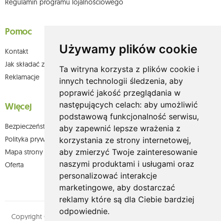
Regulamin programu lojalnościowego
Pomoc
Używamy plików cookie
Kontakt
Jak składać zamówienia w sklepie olium.pl?
Ta witryna korzysta z plików cookie i
Reklamacje
innych technologii śledzenia, aby
poprawić jakość przeglądania w
następujących celach:
aby umożliwić
Więcej
podstawową funkcjonalność serwisu
,
Bezpieczeństwo płatności
aby zapewnić lepsze wrażenia z
Polityka prywatności
korzystania ze strony internetowej
,
aby zmierzyć Twoje zainteresowanie
Mapa strony
naszymi produktami i usługami oraz
Oferta
personalizować interakcje
marketingowe
,
aby dostarczać
reklamy które są dla Ciebie bardziej
odpowiednie
.
Copyright © olium.pl. Wszystkie prawa zastrzeżone. Designed by