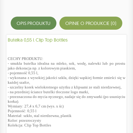
OPIS PRODUKTU
OPINIE O PRODUKCIE (0)
Butelka 0,55 l. Clip Top Bottles
CECHY PRODUKTU:
- smukła butelka idealna na mleko, sok, wodę, nalewki lub po prostu
jako dekoracja np. z kolorowym piaskiem,
- pojemność 0,55 l,
- wykonana z wysokiej jakości szkła, dzięki wąskiej formie zmieści się w
każdej szafce,
- szczelny korek wielokrotnego użytku z klipsami ze stali nierdzewnej,
- na przedniej ściance butelki tłoczone logo marki,
- przeznaczona do mycia ręcznego, nadaje się do zmywarki (po usunięciu
korka).
Wymiary: 27,4 x 6,7 cm (wys. x śr.)
Pojemność: 0,55 l
Materiał: szkło, stal nierdzewna, plastik
Kolor: przezroczysty
Kolekcja: Clip Top Bottles