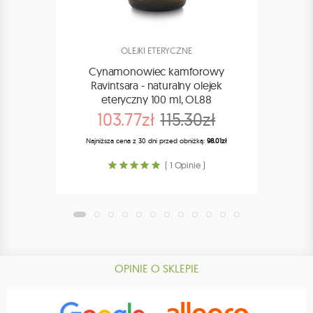
OLEJKI ETERYCZNE
Cynamonowiec kamforowy
C
Ravintsara - naturalny olejek
R
eteryczny 100 ml, OL88
103.77zł
115.30zł
Najniższa cena z 30 dni przed obniżką:
98.01zł
Najn
( 1 Opinie )
OPINIE O SKLEPIE