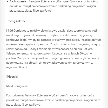
Pochodzenie
: Francja – Zbierane w „Garrigues” (typowa roślinność z
południa Francji) na ochrowej krainie nad brzegiem jeziora Salagou
przez pszczelarza Nicolasa Peyré.
Trochę kultury
Miód Garrigues to miód wielokwiatowy zawierający szeroką gamę roślin
miodowych: tymianek, rozmaryn, cząber, asfodel, lawendę, jeżynę i
koniczynę białą. Kwiaty te, rosnące w suchym środowisku, rzadko obfitują
w nektar, ale mają mocny aromat. Z tych roślin pochodzi wyraźny i ciepły
smak tego miodu, który zmienia się w zależności od zbioru. Jezioro
Salagou to sztuczne jezioro (zbiornik) powstałe w latach 60-tych w
pobliżu Montpellier na południu Francji. Typowa czerwona gleba tworzy
pagórkowaty krajobraz i jest obowiązkowym celem turystycznym w
regionie Hérault.
Składniki
Miód Garriguesa
Pochodzenie: Francja – Zbierane w „Garrigues” (typowa roślinność z
południa Francji) na ochrowej krainie nad brzegiem jeziora Salagou przez
pszczelarza Nicolasa Peyré.