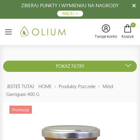
ZBIERAJ PUNKTY I WYMIENIAJ NA NAGRODY
WIĘCEJ
0
Menu
Twoje konto
Koszyk
POKAŻ FILTRY
JESTEŚ TUTAJ:
HOME
Produkty Pszczele
Miód
Garrigues 400 G
Promocja