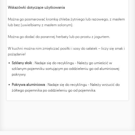
Wskazówki dotyczące użytkowania
Można go posmarować kromką chleba żytniego lub razowego, z masłem
lub bez (uwielbiamy z masłem solonym).
Można go dodać do porannej herbaty lub po prostu z jogurtem.
W kuchni można nim zmiękczać posiłki i sosy do sałatek – liczy się smak i
pożądanie!
Szklany słoik
: Nadaje się do recyklingu - Należy go umieścić w
szklanym pojemniku sortującym po oddzieleniu go od aluminiowej
pokrywy.
Pokrywa aluminiowa
: Nadaje się do recyklingu - Należy wrzucić do
żółtego pojemnika po oddzieleniu go od pojemnika.