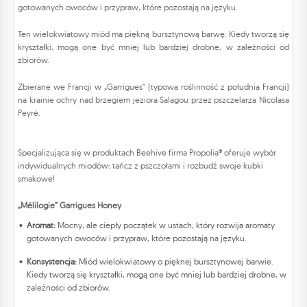
gotowanych owoców i przypraw, które pozostają na języku.
Ten wielokwiatowy miód ma piękną bursztynową barwę. Kiedy tworzą się
kryształki, mogą one być mniej lub bardziej drobne, w zależności od
zbiorów.
Zbierane we Francji w „Garrigues” (typowa roślinność z południa Francji)
na krainie ochry nad brzegiem jeziora Salagou przez pszczelarza Nicolasa
Peyré.
Specjalizująca się w produktach Beehive firma Propolia® oferuje wybór
indywidualnych miodów: tańcz z pszczołami i rozbudź swoje kubki
smakowe!
„Mélilogie” Garrigues Honey
Aromat:
Mocny, ale ciepły początek w ustach, który rozwija aromaty
gotowanych owoców i przypraw, które pozostają na języku.
Konsystencja:
Miód wielokwiatowy o pięknej bursztynowej barwie.
Kiedy tworzą się kryształki, mogą one być mniej lub bardziej drobne, w
zależności od zbiorów.