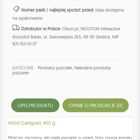
Numer partii / najlepiej spożyć przed:
data dostępna
na opakowaniu
Dytrybutor w Polsce:
Olium.pl, MOUTON interactive
Krzysztof Baran, ul. Starowiejska 265, 08-110 Siedlce, NIP:
821-152-01-37
KATEGORIE:
Produkty pszczele
,
Naturalne produkty
pszczele
OPIS PRODUKTU
OPINIE O PRODUKCIE (0)
Miód Garrigues 400 g
Miód ten ma mocny, ale ciepły początek w ustach, który rozwija aromaty