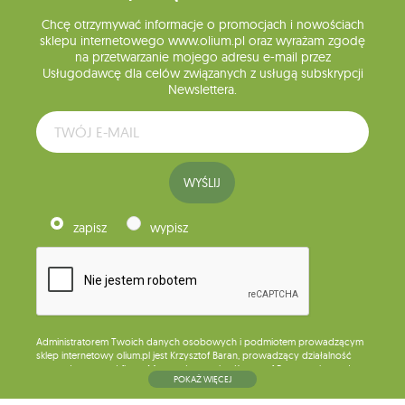
Chcę otrzymywać informacje o promocjach i nowościach
sklepu internetowego www.olium.pl oraz wyrażam zgodę
na przetwarzanie mojego adresu e-mail przez
Usługodawcę dla celów związanych z usługą subskrypcji
Newslettera.
WYŚLIJ
zapisz
wypisz
Administratorem Twoich danych osobowych i podmiotem prowadzącym
sklep internetowy olium.pl jest Krzysztof Baran, prowadzący działalność
gospodarczą pod firmą: Mouton Interactive Krzysztof Baran wpisaną do
POKAŻ WIĘCEJ
Centralnej Ewidencji i Informacji o Działalności Gospodarczej, adres
głównego miejsca wykonywania działalności w Siedlcach, ul. Starowiejska