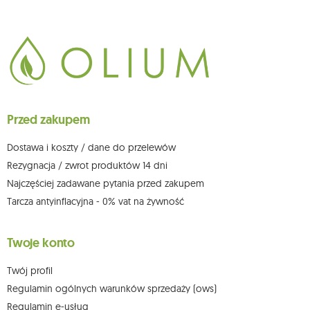
265, kod pocztowy: 08-110, posiadający numer NIP: 821-152-01-37, REGON:
711650928 .
Dane będą przetwarzane w celu wysyłki newslettera i przechowywane do
chwili rezygnacji z subskrypcji.
Przysługuje Ci prawo do żądania dostępu do swoich danych osobowych,
ich sprostowania, usunięcia, ograniczenia przetwarzania, wniesienia
sprzeciwu wobec przetwarzania swoich danych oraz prawo do
wniesienia skargi do organu nadzorczego oraz cofnięcia zgody w
dowolnym momencie bez wpływu na zgodność z prawem przetwarzania,
Przed zakupem
którego dokonano na podstawie zgody przed jej cofnięciem. W tym celu
możesz kontaktować się z działem obsługi klienta Mouton Interactive pod
adresem e-mail lub pisemnie na adres siedziby.
Dostawa i koszty / dane do przelewów
Więcej informacji:
www.mouton.pl/ODO
Rezygnacja / zwrot produktów 14 dni
Najczęściej zadawane pytania przed zakupem
Tarcza antyinflacyjna - 0% vat na żywność
Twoje konto
Twój profil
Regulamin ogólnych warunków sprzedaży (ows)
Regulamin e-usług