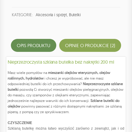
KATEGORIE:
Akcesoria i sprzęt
,
Butelki
OPIS PRODUKTU
OPINIE O PRODUKCIE (2)
Nieprzezroczysta szklana butelka bez nakrętki 200 ml
Masz wiele pomysłów na
mieszanki olejków eterycznych, olejów
roślinnych, hydrolatów
i chcesz je wypróbować, ale nie masz
odpowiedniej butelki do ich przechowywania?
Nieprzezroczyste szklane
butelki
pozwolą Ci stworzyć mieszanki olejków pielęgnacyjnych, olejków
do masażu, czy szamponów z olejkami eterycznymi, zapewniając
jednocześnie najlepsze warunki do ich konserwacji.
Szklane butelki do
olejków
powinny pasować z różnymi dostępnymi nakrętkami: ze szklaną
pipetą, z pompą czy ze spryskiwaczem.
CZYSZCZENIE
Szklaną butelkę można łatwo wyczyścić zarówno z zewnątrz, jak i od