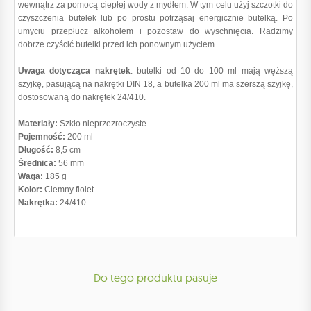
wewnątrz za pomocą ciepłej wody z mydłem. W tym celu użyj szczotki do
czyszczenia butelek lub po prostu potrząsaj energicznie butelką. Po
umyciu przepłucz alkoholem i pozostaw do wyschnięcia. Radzimy
dobrze czyścić butelki przed ich ponownym użyciem.
Uwaga dotycząca nakrętek
: butelki od 10 do 100 ml mają węższą
szyjkę, pasującą na nakrętki DIN 18, a butelka 200 ml ma szerszą szyjkę,
dostosowaną do nakrętek 24/410.
Materiały:
Szkło nieprzezroczyste
Pojemność:
200
ml
Długość:
8,5
cm
Średnica:
56
mm
Waga:
185 g
Kolor:
Ciemny fiolet
Nakrętka:
24/410
Do tego produktu pasuje