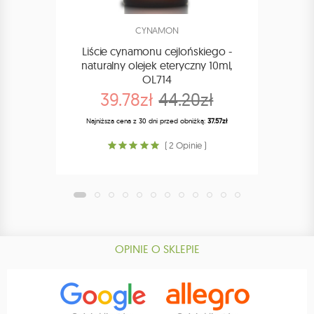
CYNAMON
Liście cynamonu cejlońskiego -
Ko
naturalny olejek eteryczny 10ml,
nat
OL714
39.78zł
44.20zł
Najniższa cena z 30 dni przed obniżką:
37.57zł
Najn
( 2 Opinie )
OPINIE O SKLEPIE