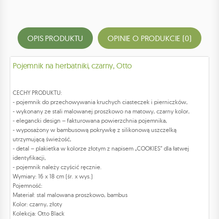
OPIS PRODUKTU
OPINIE O PRODUKCIE (0)
Pojemnik na herbatniki, czarny, Otto
CECHY PRODUKTU:
- pojemnik do przechowywania kruchych ciasteczek i pierniczków,
- wykonany ze stali malowanej proszkowo na matowy, czarny kolor,
- elegancki design – fakturowana powierzchnia pojemnika,
- wyposażony w bambusową pokrywkę z silikonową uszczelką
utrzymującą świeżość,
- detal – plakietka w kolorze złotym z napisem „COOKIES” dla łatwej
identyfikacji,
- pojemnik należy czyścić ręcznie.
Wymiary: 16 x 18 cm (śr. x wys.)
Pojemność:
Materiał: stal malowana proszkowo, bambus
Kolor: czarny, złoty
Kolekcja: Otto Black