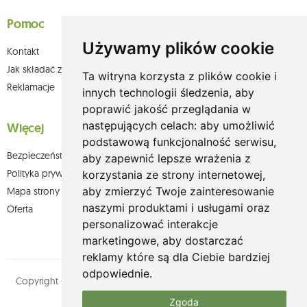
Pomoc
Używamy plików cookie
Kontakt
Jak składać zamówienia w sklepie olium.pl?
Ta witryna korzysta z plików cookie i
Reklamacje
innych technologii śledzenia, aby
poprawić jakość przeglądania w
następujących celach:
aby umożliwić
Więcej
podstawową funkcjonalność serwisu
,
Bezpieczeństwo płatności
aby zapewnić lepsze wrażenia z
Polityka prywatności
korzystania ze strony internetowej
,
aby zmierzyć Twoje zainteresowanie
Mapa strony
naszymi produktami i usługami oraz
Oferta
personalizować interakcje
marketingowe
,
aby dostarczać
reklamy które są dla Ciebie bardziej
odpowiednie
.
Copyright © olium.pl. Wszystkie prawa zastrzeżone. Designed by
MOUTON interactive
Zgoda