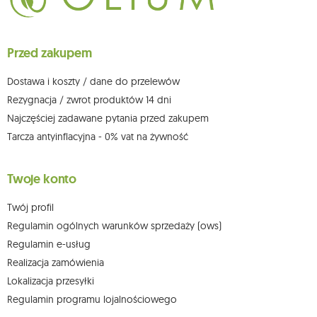
ich sprostowania, usunięcia, ograniczenia przetwarzania, wniesienia
sprzeciwu wobec przetwarzania swoich danych oraz prawo do
wniesienia skargi do organu nadzorczego oraz cofnięcia zgody w
dowolnym momencie bez wpływu na zgodność z prawem przetwarzania,
Przed zakupem
którego dokonano na podstawie zgody przed jej cofnięciem. W tym celu
możesz kontaktować się z działem obsługi klienta Mouton Interactive pod
adresem e-mail lub pisemnie na adres siedziby.
Dostawa i koszty / dane do przelewów
Więcej informacji:
www.mouton.pl/ODO
Rezygnacja / zwrot produktów 14 dni
Najczęściej zadawane pytania przed zakupem
Tarcza antyinflacyjna - 0% vat na żywność
Twoje konto
Twój profil
Regulamin ogólnych warunków sprzedaży (ows)
Regulamin e-usług
Realizacja zamówienia
Lokalizacja przesyłki
Regulamin programu lojalnościowego