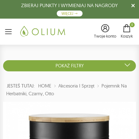
ZBIERAJ PUNKTY I WYMIENIAJ NA NAGRODY
WIĘCEJ
0
Menu
Twoje konto
Koszyk
POKAŻ FILTRY
JESTEŚ TUTAJ:
HOME
Akcesoria I Sprzęt
Pojemnik Na
Herbatniki, Czarny, Otto