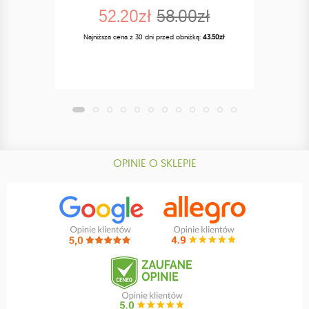
52.20zł
58.00zł
Naj
Najniższa cena z 30 dni przed obniżką:
43.50zł
OPINIE O SKLEPIE