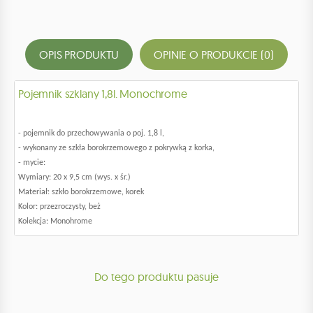
OPIS PRODUKTU
OPINIE O PRODUKCIE (0)
Pojemnik szklany 1,8l. Monochrome
- pojemnik do przechowywania o poj. 1,8 l,
- wykonany ze szkła borokrzemowego z pokrywką z korka,
- mycie:
Wymiary: 20 x 9,5 cm (wys. x śr.)
Materiał: szkło borokrzemowe, korek
Kolor: przezroczysty, beż
Kolekcja: Monohrome
Do tego produktu pasuje