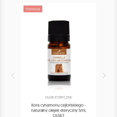
Promocja
Promoc
OLEJKI ETERYCZNE
Kora cynamonu cejlońskiego -
Cynam
naturalny olejek eteryczny 5ml,
OL567