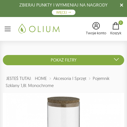
ZBIERAJ PUNKTY I WYMIENIAJ NA NAGRODY
WIĘCEJ
0
Menu
Twoje konto
Koszyk
POKAŻ FILTRY
JESTEŚ TUTAJ:
HOME
Akcesoria I Sprzęt
Pojemnik
Szklany 1,8l. Monochrome