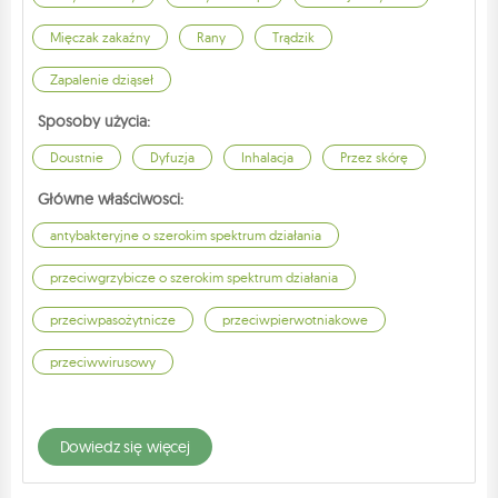
Mięczak zakaźny
Rany
Trądzik
Zapalenie dziąseł
Sposoby użycia:
Doustnie
Dyfuzja
Inhalacja
Przez skórę
Główne właściwosci:
antybakteryjne o szerokim spektrum działania
przeciwgrzybicze o szerokim spektrum działania
przeciwpasożytnicze
przeciwpierwotniakowe
przeciwwirusowy
dowiedz się więcej