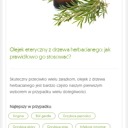
Olejek eteryczny z drzewa herbacianego: jak
prawidłowo go stosować?
Skuteczny przeciwko wielu zarazkom, olejek z drzewa
herbacianego jest bardzo często naszym pierwszym
wyborem w przypadku wielu dolegliwości.
Najlepszy w przypadku:
Angina
Ból gardła
Grzybica paznokci
Grzybica skóry
Grzybica stóp
Infekcje intymne