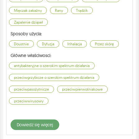
Mięczak zakaźny
Rany
Trądzik
Zapalenie dziąseł
Sposoby użycia:
Doustnie
Dyfuzja
Inhalacja
Przez skórę
Główne właściwosci:
antybakteryjne o szerokim spektrum działania
przeciwgrzybicze o szerokim spektrum działania
przeciwpasożytnicze
przeciwpierwotniakowe
przeciwwirusowy
dowiedz się więcej