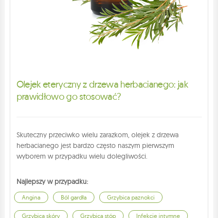
Olejek eteryczny z drzewa herbacianego: jak
prawidłowo go stosować?
Skuteczny przeciwko wielu zarazkom, olejek z drzewa
herbacianego jest bardzo często naszym pierwszym
wyborem w przypadku wielu dolegliwości.
Najlepszy w przypadku:
Angina
Ból gardła
Grzybica paznokci
Grzybica skóry
Grzybica stóp
Infekcje intymne