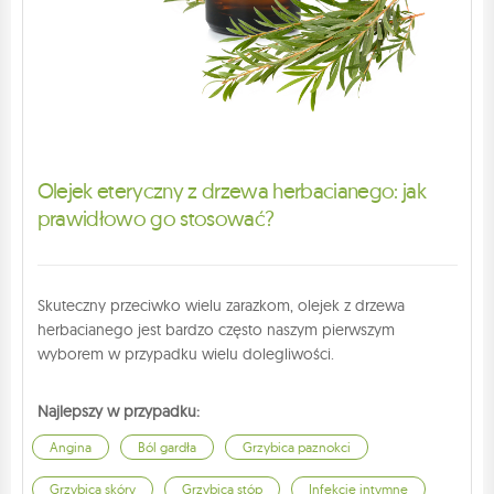
Olejek eteryczny z drzewa herbacianego: jak
prawidłowo go stosować?
Skuteczny przeciwko wielu zarazkom, olejek z drzewa
herbacianego jest bardzo często naszym pierwszym
wyborem w przypadku wielu dolegliwości.
Najlepszy w przypadku:
Angina
Ból gardła
Grzybica paznokci
Grzybica skóry
Grzybica stóp
Infekcje intymne