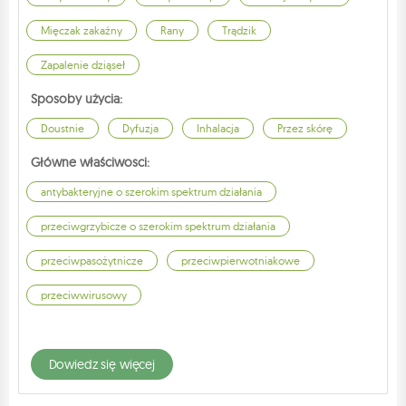
Mięczak zakaźny
Rany
Trądzik
Zapalenie dziąseł
Sposoby użycia:
Doustnie
Dyfuzja
Inhalacja
Przez skórę
Główne właściwosci:
antybakteryjne o szerokim spektrum działania
przeciwgrzybicze o szerokim spektrum działania
przeciwpasożytnicze
przeciwpierwotniakowe
przeciwwirusowy
dowiedz się więcej