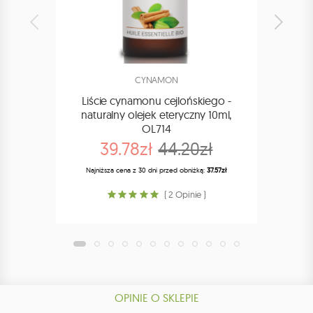
CYNAMON
Liście cynamonu cejlońskiego -
C
naturalny olejek eteryczny 10ml,
R
OL714
39.78zł
44.20zł
Najniższa cena z 30 dni przed obniżką:
37.57zł
Najn
( 2 Opinie )
OPINIE O SKLEPIE