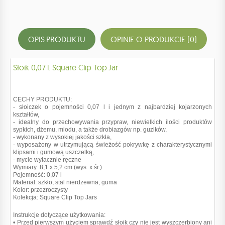
OPIS PRODUKTU
OPINIE O PRODUKCIE (0)
Słoik 0,07 l. Square Clip Top Jar
CECHY PRODUKTU:
- słoiczek o pojemności 0,07 l i jednym z najbardziej kojarzonych
kształtów,
- idealny do przechowywania przypraw, niewielkich ilości produktów
sypkich, dżemu, miodu, a także drobiazgów np. guzików,
- wykonany z wysokiej jakości szkła,
- wyposażony w utrzymującą świeżość pokrywkę z charakterystycznymi
klipsami i gumową uszczelką,
- mycie wyłacznie ręczne
Wymiary: 8,1 x 5,2 cm (wys. x śr.)
Pojemność: 0,07 l
Materiał: szkło, stal nierdzewna, guma
Kolor: przezroczysty
Kolekcja: Square Clip Top Jars
Instrukcje dotyczące użytkowania:
• Przed pierwszym użyciem sprawdź słoik czy nie jest wyszczerbiony ani