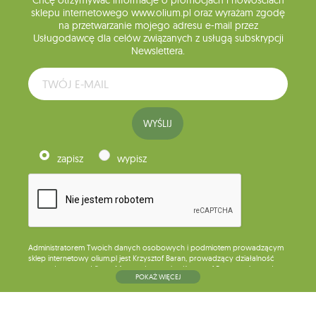
Chcę otrzymywać informacje o promocjach i nowościach
sklepu internetowego www.olium.pl oraz wyrażam zgodę
na przetwarzanie mojego adresu e-mail przez
Usługodawcę dla celów związanych z usługą subskrypcji
Newslettera.
WYŚLIJ
zapisz
wypisz
Administratorem Twoich danych osobowych i podmiotem prowadzącym
sklep internetowy olium.pl jest Krzysztof Baran, prowadzący działalność
gospodarczą pod firmą: Mouton Interactive Krzysztof Baran wpisaną do
POKAŻ WIĘCEJ
Centralnej Ewidencji i Informacji o Działalności Gospodarczej, adres
głównego miejsca wykonywania działalności w Siedlcach, ul. Starowiejska
265, kod pocztowy: 08-110, posiadający numer NIP: 821-152-01-37, REGON:
711650928 .