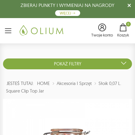
ZBIERAJ PUNKTY I WYMIENIAJ NA NAGRODY
WIĘCEJ
0
Menu
Twoje konto
Koszyk
POKAŻ FILTRY
JESTEŚ TUTAJ:
HOME
Akcesoria I Sprzęt
Słoik 0,07 L.
Square Clip Top Jar