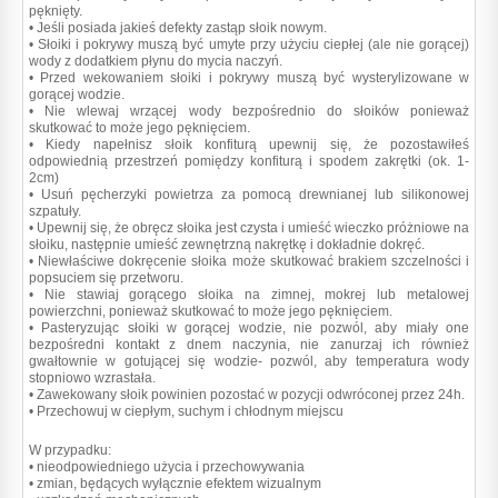
pęknięty.
• Jeśli posiada jakieś defekty zastąp słoik nowym.
• Słoiki i pokrywy muszą być umyte przy użyciu ciepłej (ale nie gorącej)
wody z dodatkiem płynu do mycia naczyń.
• Przed wekowaniem słoiki i pokrywy muszą być wysterylizowane w
gorącej wodzie.
• Nie wlewaj wrzącej wody bezpośrednio do słoików ponieważ
skutkować to może jego pęknięciem.
• Kiedy napełnisz słoik konfiturą upewnij się, że pozostawiłeś
odpowiednią przestrzeń pomiędzy konfiturą i spodem zakrętki (ok. 1-
2cm)
• Usuń pęcherzyki powietrza za pomocą drewnianej lub silikonowej
szpatuły.
• Upewnij się, że obręcz słoika jest czysta i umieść wieczko próżniowe na
słoiku, następnie umieść zewnętrzną nakrętkę i dokładnie dokręć.
• Niewłaściwe dokręcenie słoika może skutkować brakiem szczelności i
popsuciem się przetworu.
• Nie stawiaj gorącego słoika na zimnej, mokrej lub metalowej
powierzchni, ponieważ skutkować to może jego pęknięciem.
• Pasteryzując słoiki w gorącej wodzie, nie pozwól, aby miały one
bezpośredni kontakt z dnem naczynia, nie zanurzaj ich również
gwałtownie w gotującej się wodzie- pozwól, aby temperatura wody
stopniowo wzrastała.
• Zawekowany słoik powinien pozostać w pozycji odwróconej przez 24h.
• Przechowuj w ciepłym, suchym i chłodnym miejscu
W przypadku:
• nieodpowiedniego użycia i przechowywania
• zmian, będących wyłącznie efektem wizualnym