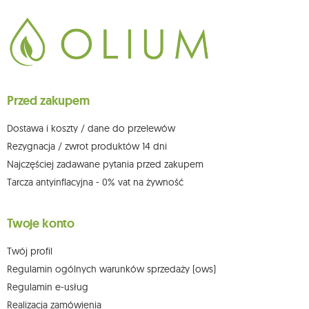
Dane będą przetwarzane w celu wysyłki newslettera i przechowywane do
chwili rezygnacji z subskrypcji.
Przysługuje Ci prawo do żądania dostępu do swoich danych osobowych,
ich sprostowania, usunięcia, ograniczenia przetwarzania, wniesienia
sprzeciwu wobec przetwarzania swoich danych oraz prawo do
wniesienia skargi do organu nadzorczego oraz cofnięcia zgody w
dowolnym momencie bez wpływu na zgodność z prawem przetwarzania,
Przed zakupem
którego dokonano na podstawie zgody przed jej cofnięciem. W tym celu
możesz kontaktować się z działem obsługi klienta Mouton Interactive pod
adresem e-mail lub pisemnie na adres siedziby.
Dostawa i koszty / dane do przelewów
Więcej informacji:
www.mouton.pl/ODO
Rezygnacja / zwrot produktów 14 dni
Najczęściej zadawane pytania przed zakupem
Tarcza antyinflacyjna - 0% vat na żywność
Twoje konto
Twój profil
Regulamin ogólnych warunków sprzedaży (ows)
Regulamin e-usług
Realizacja zamówienia