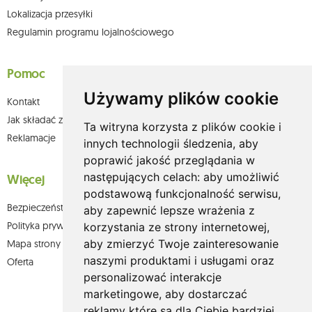
Lokalizacja przesyłki
Regulamin programu lojalnościowego
Pomoc
Używamy plików cookie
Kontakt
Jak składać zamówienia w sklepie olium.pl?
Ta witryna korzysta z plików cookie i
Reklamacje
innych technologii śledzenia, aby
poprawić jakość przeglądania w
następujących celach:
aby umożliwić
Więcej
podstawową funkcjonalność serwisu
,
Bezpieczeństwo płatności
aby zapewnić lepsze wrażenia z
Polityka prywatności
korzystania ze strony internetowej
,
aby zmierzyć Twoje zainteresowanie
Mapa strony
naszymi produktami i usługami oraz
Oferta
personalizować interakcje
marketingowe
,
aby dostarczać
reklamy które są dla Ciebie bardziej