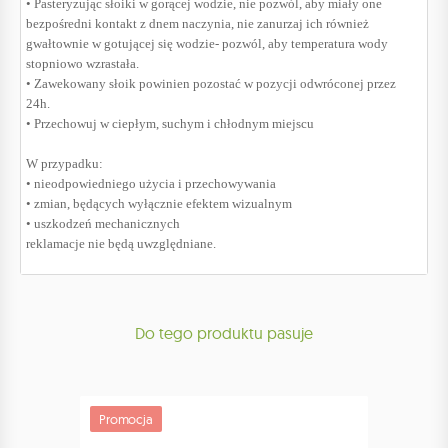
• Pasteryzując słoiki w gorącej wodzie, nie pozwól, aby miały one
bezpośredni kontakt z dnem naczynia, nie zanurzaj ich również
gwałtownie w gotującej się wodzie- pozwól, aby temperatura wody
stopniowo wzrastała.
• Zawekowany słoik powinien pozostać w pozycji odwróconej przez
24h.
• Przechowuj w ciepłym, suchym i chłodnym miejscu
W przypadku:
• nieodpowiedniego użycia i przechowywania
• zmian, będących wyłącznie efektem wizualnym
• uszkodzeń mechanicznych
reklamacje nie będą uwzględniane.
Do tego produktu pasuje
Promocja
Promoc