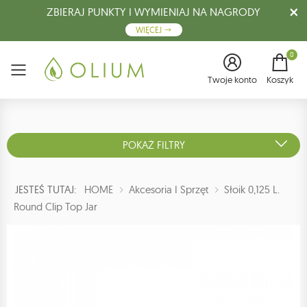
ZBIERAJ PUNKTY I WYMIENIAJ NA NAGRODY
WIĘCEJ
0
Menu
Twoje konto
Koszyk
POKAŻ FILTRY
JESTEŚ TUTAJ:
HOME
Akcesoria I Sprzęt
Słoik 0,125 L.
Round Clip Top Jar