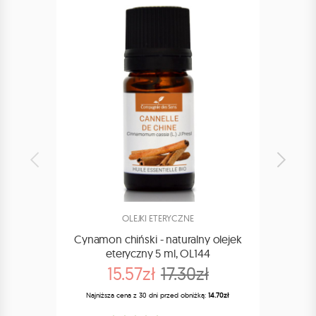
OLEJKI ETERYCZNE
Cynamon chiński - naturalny olejek
C
eteryczny 5 ml, OL144
R
15.57zł
17.30zł
Najniższa cena z 30 dni przed obniżką:
14.70zł
Naj