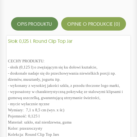
OPIS PRODUKTU
OPINIE O PRODUKCIE (0)
Słoik 0,125 l. Round Clip Top Jar
CECHY PRODUKTU:
- słoik (0,125 l) o zwężającym się ku dołowi kształcie,
- doskonale nadaje się do przechowywania niewielkich porcji np.
dżemów, musztardy, jogurtu itp.
- wykonany z wysokiej jakości szkła, z przodu tłoczone logo marki,
- wyposażony w charakterystyczną pokrywkę ze stalowymi klipsami i
gumową uszczelką, gwarantującą utrzymanie świeżości,
- mycie wyłacznie ręczne
Wymiary: 7,1 x 8,5 cm (wys. x śr.)
Pojemność: 0,125 l
Materiał: szkło, stal nierdzewna, guma
Kolor: przezroczysty
Kolekcja: Round Clip Top Jars