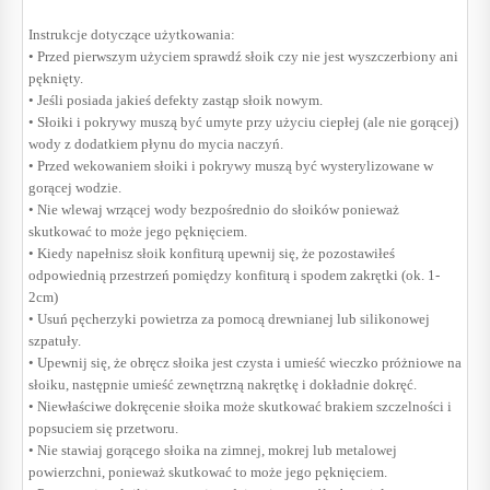
Instrukcje dotyczące użytkowania:
• Przed pierwszym użyciem sprawdź słoik czy nie jest wyszczerbiony ani
pęknięty.
• Jeśli posiada jakieś defekty zastąp słoik nowym.
• Słoiki i pokrywy muszą być umyte przy użyciu ciepłej (ale nie gorącej)
wody z dodatkiem płynu do mycia naczyń.
• Przed wekowaniem słoiki i pokrywy muszą być wysterylizowane w
gorącej wodzie.
• Nie wlewaj wrzącej wody bezpośrednio do słoików ponieważ
skutkować to może jego pęknięciem.
• Kiedy napełnisz słoik konfiturą upewnij się, że pozostawiłeś
odpowiednią przestrzeń pomiędzy konfiturą i spodem zakrętki (ok. 1-
2cm)
• Usuń pęcherzyki powietrza za pomocą drewnianej lub silikonowej
szpatuły.
• Upewnij się, że obręcz słoika jest czysta i umieść wieczko próżniowe na
słoiku, następnie umieść zewnętrzną nakrętkę i dokładnie dokręć.
• Niewłaściwe dokręcenie słoika może skutkować brakiem szczelności i
popsuciem się przetworu.
• Nie stawiaj gorącego słoika na zimnej, mokrej lub metalowej
powierzchni, ponieważ skutkować to może jego pęknięciem.