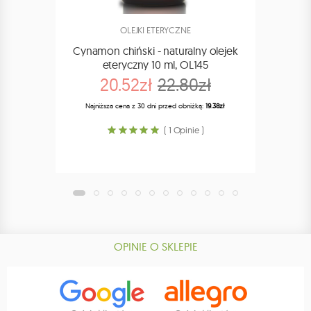
OLEJKI ETERYCZNE
Cynamon chiński - naturalny olejek
Ko
eteryczny 10 ml, OL145
nat
20.52zł
22.80zł
Najniższa cena z 30 dni przed obniżką:
19.38zł
Najn
( 1 Opinie )
OPINIE O SKLEPIE