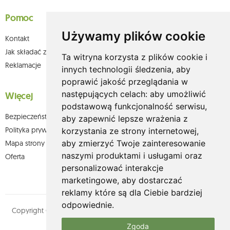
Pomoc
Używamy plików cookie
Kontakt
Jak składać zamówienia w sklepie olium.pl?
Ta witryna korzysta z plików cookie i
Reklamacje
innych technologii śledzenia, aby
poprawić jakość przeglądania w
następujących celach:
aby umożliwić
Więcej
podstawową funkcjonalność serwisu
,
Bezpieczeństwo płatności
aby zapewnić lepsze wrażenia z
Polityka prywatności
korzystania ze strony internetowej
,
aby zmierzyć Twoje zainteresowanie
Mapa strony
naszymi produktami i usługami oraz
Oferta
personalizować interakcje
marketingowe
,
aby dostarczać
reklamy które są dla Ciebie bardziej
odpowiednie
.
Copyright © olium.pl. Wszystkie prawa zastrzeżone. Designed by
MOUTON interactive
Zgoda