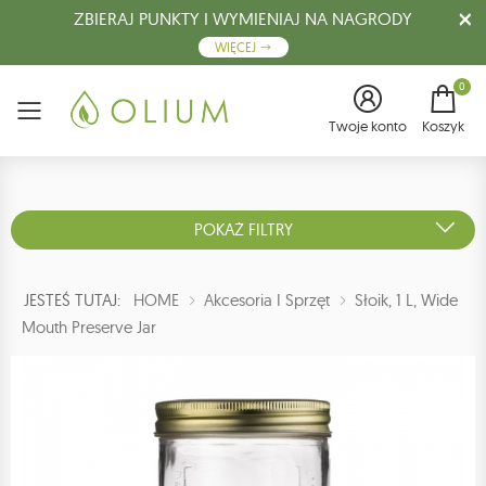
ZBIERAJ PUNKTY I WYMIENIAJ NA NAGRODY
WIĘCEJ
0
Menu
Twoje konto
Koszyk
POKAŻ FILTRY
JESTEŚ TUTAJ:
HOME
Akcesoria I Sprzęt
Słoik, 1 L, Wide
Mouth Preserve Jar