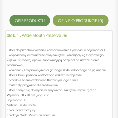
OPIS PRODUKTU
OPINIE O PRODUKCIE (0)
Słoik, 1 l, Wide Mouth Preserve Jar
- słoik do przechowywania i konserwowania żywności o pojemności 1 l,
- wyposażony w dwuczęściową nakrętkę, składającą się z cynowego
krążka i śrubowej opaski, zapewniającą bezpieczne uszczelnienie
próżniowe,
- wykonany z wysokiej jakości grubego szkła, odpornego na pęknięcia,
- słoik z boku posiada wytłoczone wskaźniki objętości,
- przednia ściana ozdobiona tłoczonym logo Kilner,
- materiały przyjazne dla środowiska,
- słoik nadaje się do mycia w zmywarce, zakrętka- mycie ręczne.
Wymiary: 20 x 10 cm (wys. x śr.)
Pojemność: 1 l
Materiał: szkło, metal
Kolor: przezroczysty
Kolekcja: Wide Mouth Preserve Jar