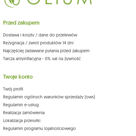
ich sprostowania, usunięcia, ograniczenia przetwarzania, wniesienia
sprzeciwu wobec przetwarzania swoich danych oraz prawo do
wniesienia skargi do organu nadzorczego oraz cofnięcia zgody w
dowolnym momencie bez wpływu na zgodność z prawem przetwarzania,
Przed zakupem
którego dokonano na podstawie zgody przed jej cofnięciem. W tym celu
możesz kontaktować się z działem obsługi klienta Mouton Interactive pod
adresem e-mail lub pisemnie na adres siedziby.
Dostawa i koszty / dane do przelewów
Więcej informacji:
www.mouton.pl/ODO
Rezygnacja / zwrot produktów 14 dni
Najczęściej zadawane pytania przed zakupem
Tarcza antyinflacyjna - 0% vat na żywność
Twoje konto
Twój profil
Regulamin ogólnych warunków sprzedaży (ows)
Regulamin e-usług
Realizacja zamówienia
Lokalizacja przesyłki
Regulamin programu lojalnościowego