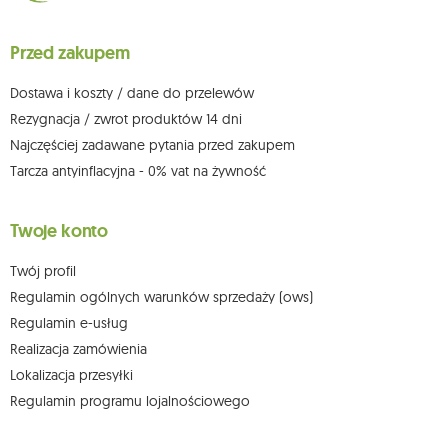
sprzeciwu wobec przetwarzania swoich danych oraz prawo do
wniesienia skargi do organu nadzorczego oraz cofnięcia zgody w
dowolnym momencie bez wpływu na zgodność z prawem przetwarzania,
Przed zakupem
którego dokonano na podstawie zgody przed jej cofnięciem. W tym celu
możesz kontaktować się z działem obsługi klienta Mouton Interactive pod
adresem e-mail lub pisemnie na adres siedziby.
Dostawa i koszty / dane do przelewów
Więcej informacji:
www.mouton.pl/ODO
Rezygnacja / zwrot produktów 14 dni
Najczęściej zadawane pytania przed zakupem
Tarcza antyinflacyjna - 0% vat na żywność
Twoje konto
Twój profil
Regulamin ogólnych warunków sprzedaży (ows)
Regulamin e-usług
Realizacja zamówienia
Lokalizacja przesyłki
Regulamin programu lojalnościowego