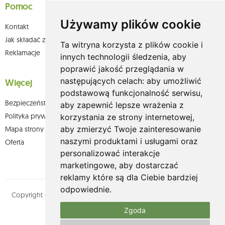
Pomoc
Używamy plików cookie
Kontakt
Jak składać zamówienia w sklepie olium.pl?
Ta witryna korzysta z plików cookie i
Reklamacje
innych technologii śledzenia, aby
poprawić jakość przeglądania w
następujących celach:
aby umożliwić
Więcej
podstawową funkcjonalność serwisu
,
Bezpieczeństwo płatności
aby zapewnić lepsze wrażenia z
Polityka prywatności
korzystania ze strony internetowej
,
aby zmierzyć Twoje zainteresowanie
Mapa strony
naszymi produktami i usługami oraz
Oferta
personalizować interakcje
marketingowe
,
aby dostarczać
reklamy które są dla Ciebie bardziej
odpowiednie
.
Copyright © olium.pl. Wszystkie prawa zastrzeżone. Designed by
MOUTON interactive
Zgoda
Zobacz nasz profil na: