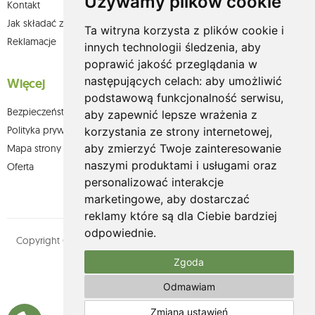
Używamy plików cookie
Kontakt
Jak składać zamówienia w sklepie olium.pl?
Ta witryna korzysta z plików cookie i
Reklamacje
innych technologii śledzenia, aby
poprawić jakość przeglądania w
następujących celach:
aby umożliwić
Więcej
podstawową funkcjonalność serwisu
,
Bezpieczeństwo płatności
aby zapewnić lepsze wrażenia z
Polityka prywatności
korzystania ze strony internetowej
,
aby zmierzyć Twoje zainteresowanie
Mapa strony
naszymi produktami i usługami oraz
Oferta
personalizować interakcje
marketingowe
,
aby dostarczać
reklamy które są dla Ciebie bardziej
odpowiednie
.
Copyright © olium.pl. Wszystkie prawa zastrzeżone. Designed by
MOUTON interactive
Zgoda
Zobacz nasz profil na:
Odmawiam
Zmiana ustawień