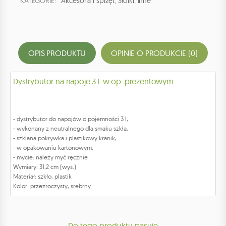
KATEGORIE:
Akcesoria i sprzęt
,
Słoiki
,
Inne
OPIS PRODUKTU
OPINIE O PRODUKCIE (0)
Dystrybutor na napoje 3 l. w op. prezentowym
- dystrybutor do napojów o pojemności 3 l,
- wykonany z neutralnego dla smaku szkła,
- szklana pokrywka i plastikowy kranik,
- w opakowaniu kartonowym,
- mycie: należy myć ręcznie
Wymiary: 31,2 cm (wys.)
Materiał: szkło, plastik
Kolor: przezroczysty, srebrny
Do tego produktu pasuje