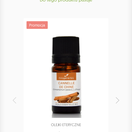
Promocja
Promoc
Bestsell
OLEJKI ETERYCZNE