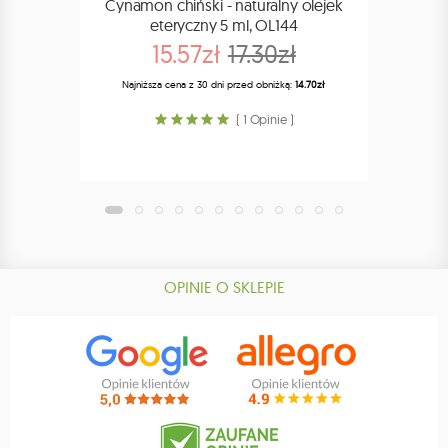
Cynamon chiński - naturalny olejek
C
eteryczny 5 ml, OL144
R
15.57zł
17.30zł
Najniższa cena z 30 dni przed obniżką:
14.70zł
Najn
( 1 Opinie )
OPINIE O SKLEPIE