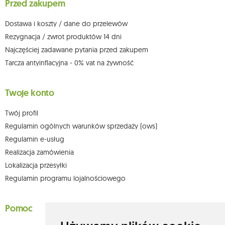
Przed zakupem
którego dokonano na podstawie zgody przed jej cofnięciem. W tym celu
możesz kontaktować się z działem obsługi klienta Mouton Interactive pod
adresem e-mail lub pisemnie na adres siedziby.
Dostawa i koszty / dane do przelewów
Więcej informacji:
www.mouton.pl/ODO
Rezygnacja / zwrot produktów 14 dni
Najczęściej zadawane pytania przed zakupem
Tarcza antyinflacyjna - 0% vat na żywność
Twoje konto
Twój profil
Regulamin ogólnych warunków sprzedaży (ows)
Regulamin e-usług
Realizacja zamówienia
Lokalizacja przesyłki
Regulamin programu lojalnościowego
Pomoc