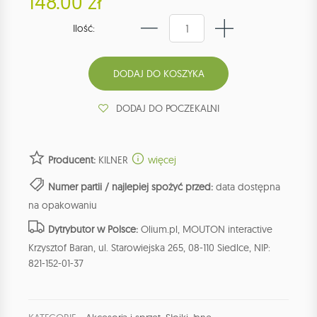
148.00 zł
Ilość:
DODAJ DO POCZEKALNI
Producent:
KILNER
więcej
Numer partii / najlepiej spożyć przed:
data dostępna
na opakowaniu
Dytrybutor w Polsce:
Olium.pl, MOUTON interactive
Krzysztof Baran, ul. Starowiejska 265, 08-110 Siedlce, NIP:
821-152-01-37