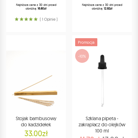
Najniższa cena z 30 dni przed
Najniższa cena z 30 dni przed
obniżką:
16.80zł
obniżką:
12.92zł
( 1 Opinie )
Promocja
-10%
Stojak bambusowy
Szklana pipeta -
do kadzidełek
zakraplacz do olejków
100 ml
33.00zł