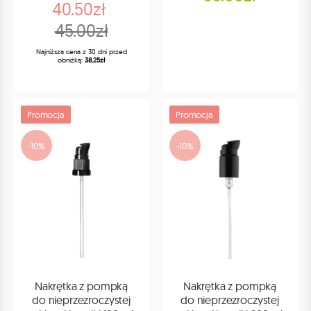
40.50zł
45.00zł
Najniższa cena z 30 dni przed
obniżką:
38.25zł
Promocja
Promocja
-10%
-10%
Nakrętka z pompką
Nakrętka z pompką
do nieprzezroczystej
do nieprzezroczystej