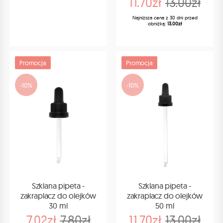
11.70zł
13.00zł
Najniższa cena z 30 dni przed
obniżką:
13.00zł
Promocja
Promocja
-10%
-10%
Szklana pipeta -
Szklana pipeta -
zakraplacz do olejków
zakraplacz do olejków
30 ml
50 ml
7.02zł
7.80zł
11.70zł
13.00zł