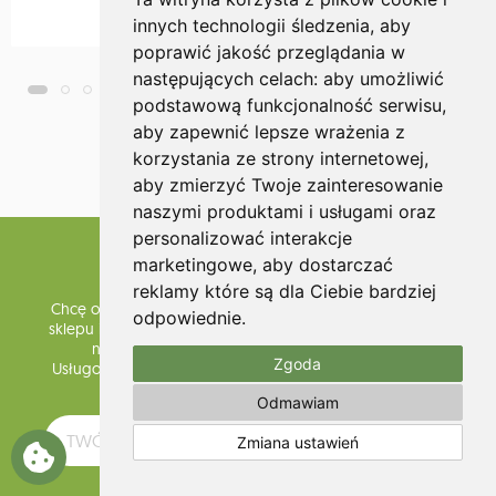
innych technologii śledzenia, aby
poprawić jakość przeglądania w
następujących celach:
aby umożliwić
podstawową funkcjonalność serwisu
,
aby zapewnić lepsze wrażenia z
korzystania ze strony internetowej
,
więcej
aby zmierzyć Twoje zainteresowanie
naszymi produktami i usługami oraz
personalizować interakcje
marketingowe
,
aby dostarczać
Zapisz się do Newslettera
reklamy które są dla Ciebie bardziej
Chcę otrzymywać informacje o promocjach i nowościach
odpowiednie
.
sklepu internetowego www.olium.pl oraz wyrażam zgodę
na przetwarzanie mojego adresu e-mail przez
Zgoda
Usługodawcę dla celów związanych z usługą subskrypcji
Newslettera.
Odmawiam
Zmiana ustawień