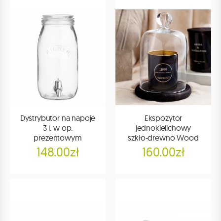
Dystrybutor na napoje
Ekspozytor
3 l. w op.
jednokielichowy
prezentowym
szkło-drewno Wood
148.00zł
160.00zł