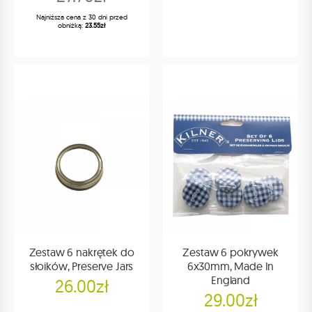
Najniższa cena z 30 dni przed
obniżką:
23.55zł
Zestaw 6 nakrętek do
Zestaw 6 pokrywek
słoików, Preserve Jars
6x30mm, Made In
England
26.00zł
29.00zł