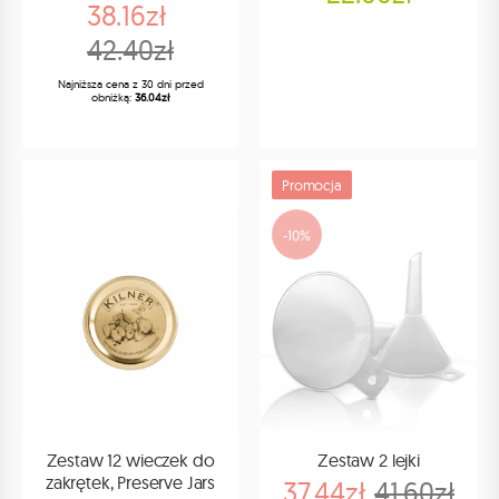
38.16zł
42.40zł
Najniższa cena z 30 dni przed
obniżką:
36.04zł
Promocja
-10%
Zestaw 12 wieczek do
Zestaw 2 lejki
zakrętek, Preserve Jars
37.44zł
41.60zł