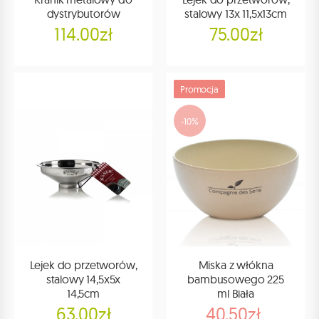
dystrybutorów
stalowy 13x 11,5x13cm
114.00zł
75.00zł
Promocja
-10%
Lejek do przetworów,
Miska z włókna
stalowy 14,5x5x
bambusowego 225
14,5cm
ml Biała
63.00zł
40.50zł