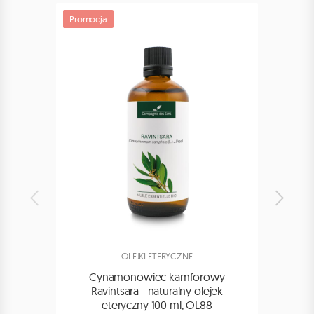
Promocja
Promoc
OLEJKI ETERYCZNE
Cynamonowiec kamforowy
Ko
Ravintsara - naturalny olejek
nat
eteryczny 100 ml, OL88