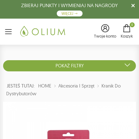
ZBIERAJ PUNKTY I WYMIENIAJ NA NAGRODY
WIĘCEJ
0
Menu
Twoje konto
Koszyk
POKAŻ FILTRY
JESTEŚ TUTAJ:
HOME
Akcesoria I Sprzęt
Kranik Do
Dystrybutorów