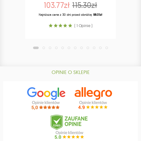
103.77zł
115.30zł
Najniższa cena z 30 dni przed obniżką:
98.01zł
Najn
( 1 Opinie )
OPINIE O SKLEPIE