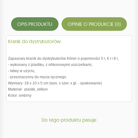
OPIS PRODUKTU
OPINIE O PRODUKCIE (0)
Kranik do dystrybutorów
Zapasowy kranik do dystrybutorów Kilner o pojemności 5 l, 6 l i 8 l,
- wykonany z plastiku, z silikonowymi uszczelkami,
- łatwy w użyciu,
- przeznaczony do mycia ręcznego.
Wymiary: 18 x 10 x 5 cm (wys. x szer. x gł. - opakowanie)
Materiał: plastik, silikon
Kolor: srebrny
Do tego produktu pasuje