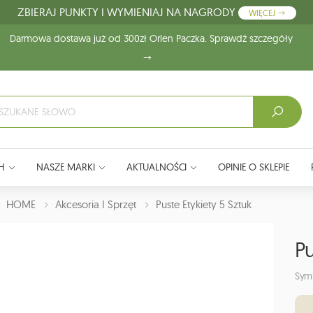
ZBIERAJ PUNKTY I WYMIENIAJ NA NAGRODY
WIĘCEJ
Darmowa dostawa już od 300zł Orlen Paczka. Sprawdź szczegóły
H
NASZE MARKI
AKTUALNOŚCI
OPINIE O SKLEPIE
J:
HOME
Akcesoria I Sprzęt
Puste Etykiety 5 Sztuk
Pu
Sym