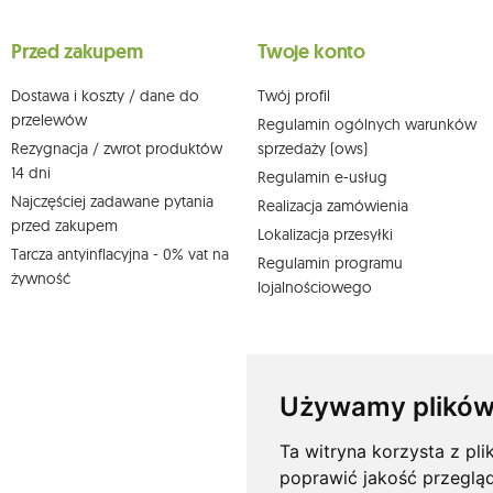
wobec przetwarzania swoich danych oraz prawo do wniesienia 
wpływu na zgodność z prawem przetwarzania, którego dokonano n
Przed zakupem
Twoje konto
działem obsługi klienta Mouton Interactive pod adresem e-mail lub
Więcej informacji:
www.mouton.pl/ODO
Dostawa i koszty / dane do
Twój profil
przelewów
Regulamin ogólnych warunków
Rezygnacja / zwrot produktów
sprzedaży (ows)
14 dni
Regulamin e-usług
Najczęściej zadawane pytania
Realizacja zamówienia
przed zakupem
Lokalizacja przesyłki
Tarcza antyinflacyjna - 0% vat na
Regulamin programu
żywność
lojalnościowego
Używamy plików
Ta witryna korzysta z pli
poprawić jakość przeglą