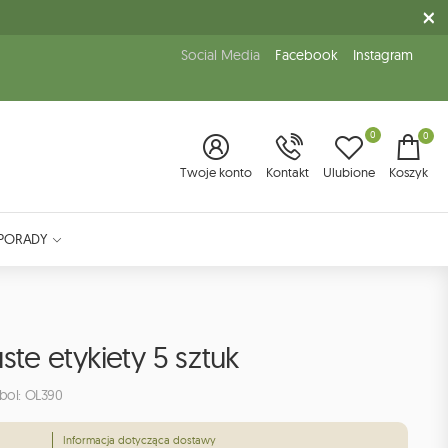
Social Media
Facebook
Instagram
0
0
Twoje konto
Kontakt
Ulubione
Koszyk
PORADY
ste etykiety 5 sztuk
bol: OL390
Informacja dotycząca dostawy