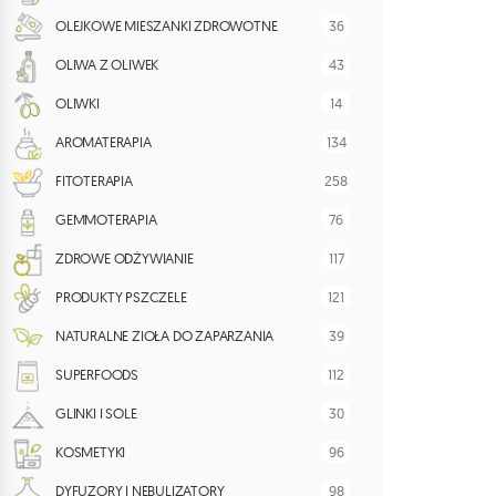
36
OLEJKOWE MIESZANKI ZDROWOTNE
43
OLIWA Z OLIWEK
14
OLIWKI
134
AROMATERAPIA
258
FITOTERAPIA
76
GEMMOTERAPIA
117
ZDROWE ODŻYWIANIE
121
PRODUKTY PSZCZELE
39
NATURALNE ZIOŁA DO ZAPARZANIA
112
SUPERFOODS
30
GLINKI I SOLE
96
KOSMETYKI
98
DYFUZORY I NEBULIZATORY