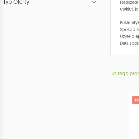
Typ Oferty
Nadszedł 
etykiet
, j
Puste etyk
Sposób ap
Użyte ole
Data spor
Do tego pro
P