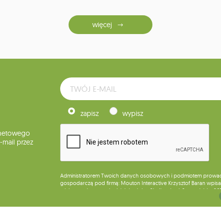
więcej
zapisz
wypisz
rnetowego
mail przez
Administratorem Twoich danych osobowych i podmiotem prowadząc
gospodarczą pod firmą: Mouton Interactive Krzysztof Baran wpisan
miejsca wykonywania działalności w Siedlcach, ul. Starowiejska 26
Dane będą przetwarzane w celu wysyłki newslettera i przechowywa
Przysługuje Ci prawo do żądania dostępu do swoich danych osobo