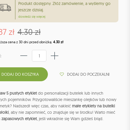
Produkt dostępny. Złóż zamówienie, a wyślemy go
jeszcze dzisiaj.
dowiedz się więcej
87 zł
4.30 zł
iższa cena z 30 dni przed obniżką:
4.30 zł
:
DODAJ DO POCZEKALNI
aw 5 pustych etykiet
do personalizacji butelek lub innych
tych pojemników. Przygotowaliście mieszankę olejków lub nowy
metyk? Nadszedł więc czas, aby nakleić
małe etykiety na butelki
słoiki
, aby nie zapomnieć, co znajduje się w środku! Warto mieć
a
zapasowych etykiet
, jeśli wkradnie się Wam gdzieś błąd.