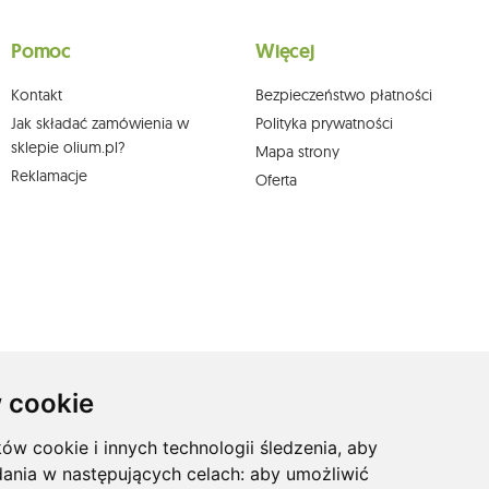
skargi do organu nadzorczego oraz cofnięcia zgody w dowolnym momencie bez
a podstawie zgody przed jej cofnięciem. W tym celu możesz kontaktować się z
Pomoc
Więcej
 pisemnie na adres siedziby.
Kontakt
Bezpieczeństwo płatności
Jak składać zamówienia w
Polityka prywatności
sklepie olium.pl?
Mapa strony
Reklamacje
Oferta
 cookie
ków cookie i innych technologii śledzenia, aby
dania w następujących celach:
aby umożliwić