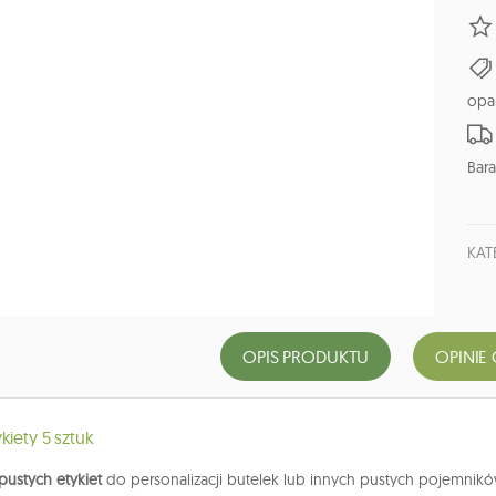
opa
Bara
KAT
OPIS PRODUKTU
OPINIE 
kiety 5 sztuk
pustych etykiet
do personalizacji butelek lub innych pustych pojemnik