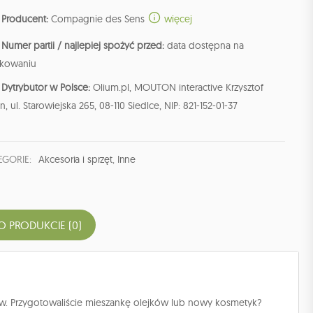
Producent:
Compagnie des Sens
więcej
Numer partii / najlepiej spożyć przed:
data dostępna na
kowaniu
Dytrybutor w Polsce:
Olium.pl, MOUTON interactive Krzysztof
n, ul. Starowiejska 265, 08-110 Siedlce, NIP: 821-152-01-37
EGORIE:
Akcesoria i sprzęt
,
Inne
O PRODUKCIE (0)
ów. Przygotowaliście mieszankę olejków lub nowy kosmetyk?