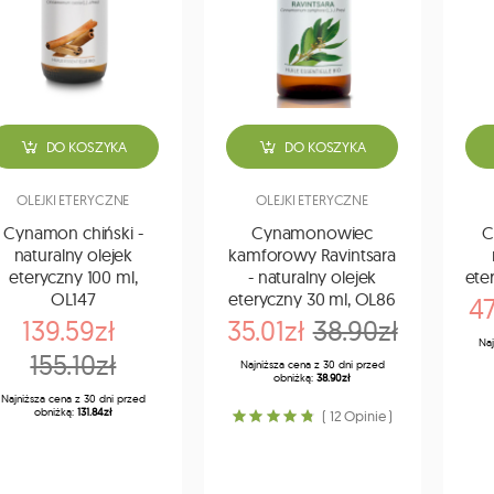
DO KOSZYKA
DO KOSZYKA
OLEJKI ETERYCZNE
OLEJKI ETERYCZNE
Cynamon chiński -
Cynamonowiec
C
naturalny olejek
kamforowy Ravintsara
eteryczny 100 ml,
- naturalny olejek
ete
OL147
eteryczny 30 ml, OL86
47
139.59zł
35.01zł
38.90zł
Naj
155.10zł
Najniższa cena z 30 dni przed
obniżką:
38.90zł
Najniższa cena z 30 dni przed
obniżką:
131.84zł
( 12 Opinie )