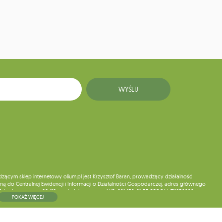
WYŚLIJ
ym sklep internetowy olium.pl jest Krzysztof Baran, prowadzący działalność
ą do Centralnej Ewidencji i Informacji o Działalności Gospodarczej, adres głównego
5, kod pocztowy: 08-110, posiadający numer NIP: 821-152-01-37, REGON: 711650928 .
POKAŻ WIĘCEJ
ne do chwili rezygnacji z subskrypcji.
wych, ich sprostowania, usunięcia, ograniczenia przetwarzania, wniesienia sprzeciwu