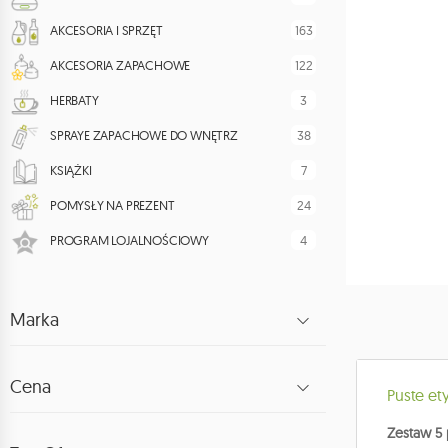
163
AKCESORIA I SPRZĘT
122
AKCESORIA ZAPACHOWE
3
HERBATY
38
SPRAYE ZAPACHOWE DO WNĘTRZ
7
KSIĄŻKI
24
POMYSŁY NA PREZENT
4
PROGRAM LOJALNOŚCIOWY
Marka
Cena
Puste ety
Zestaw 5 