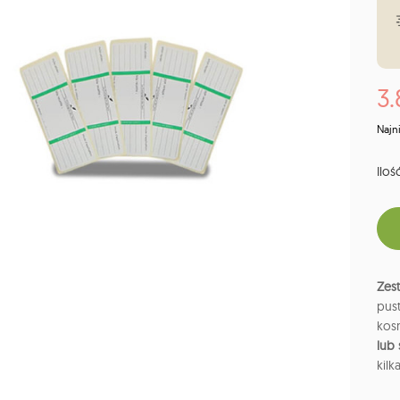
3.
Najn
Ilość
Zest
pus
kos
lub 
kilk