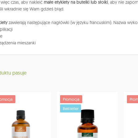
więc czas, aby nakleić
małe etykiety na butelki lub słoiki
, aby nie zapom
eśli wkradnie się Wam gdzieś błąd.
iety
zawierają następujące nagłówki (w języku francuskim): Nazwa wyko
likacji
je
ządzenia mieszanki
duktu pasuje
romocja
Promocja
Prom
Bestseller