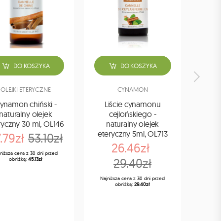
DO KOSZYKA
DO KOSZYKA
OLEJKI ETERYCZNE
CYNAMON
OL
ynamon chiński -
Liście cynamonu
Cyn
naturalny olejek
cejlońskiego -
na
ryczny 30 ml, OL146
naturalny olejek
etery
eteryczny 5ml, OL713
.79zł
53.10zł
26.46zł
niższa cena z 30 dni przed
29.40zł
obniżką:
45.13zł
Najniż
Najniższa cena z 30 dni przed
obniżką:
29.40zł