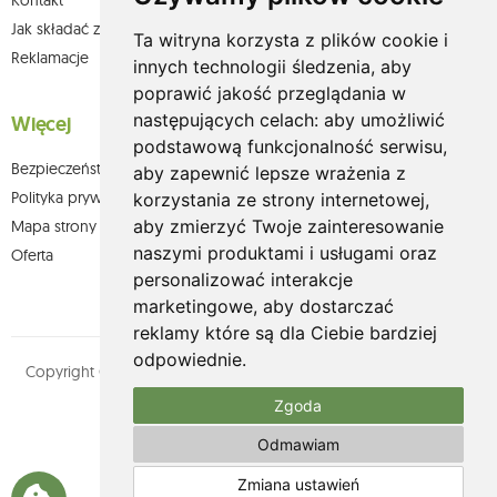
Kontakt
Jak składać zamówienia w sklepie olium.pl?
Ta witryna korzysta z plików cookie i
Reklamacje
innych technologii śledzenia, aby
poprawić jakość przeglądania w
następujących celach:
aby umożliwić
Więcej
podstawową funkcjonalność serwisu
,
Bezpieczeństwo płatności
aby zapewnić lepsze wrażenia z
Polityka prywatności
korzystania ze strony internetowej
,
aby zmierzyć Twoje zainteresowanie
Mapa strony
naszymi produktami i usługami oraz
Oferta
personalizować interakcje
marketingowe
,
aby dostarczać
reklamy które są dla Ciebie bardziej
odpowiednie
.
Copyright © olium.pl. Wszystkie prawa zastrzeżone. Designed by
MOUTON interactive
Zgoda
Zobacz nasz profil na:
Odmawiam
Zmiana ustawień