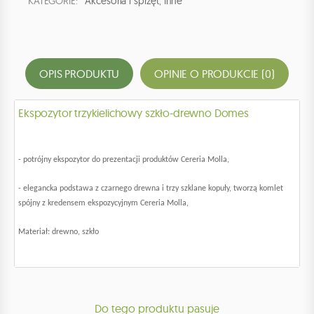
KATEGORIE:
Akcesoria i sprzęt
,
Inne
OPIS PRODUKTU
OPINIE O PRODUKCIE (0)
Ekspozytor trzykielichowy szkło-drewno Domes
- potrójny ekspozytor do prezentacji produktów Cereria Molla,
- elegancka podstawa z czarnego drewna i trzy szklane kopuły, tworzą komlet
spójny z kredensem ekspozycyjnym Cereria Molla,
Materiał: drewno, szkło
Do tego produktu pasuje