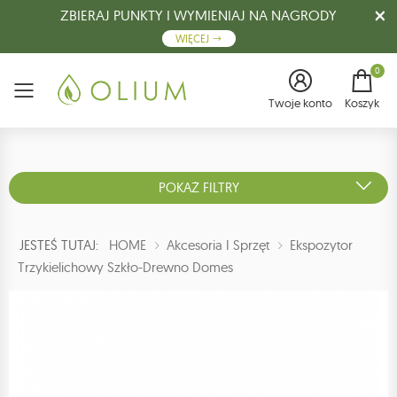
ZBIERAJ PUNKTY I WYMIENIAJ NA NAGRODY
WIĘCEJ
0
Menu
Twoje konto
Koszyk
POKAŻ FILTRY
JESTEŚ TUTAJ:
HOME
Akcesoria I Sprzęt
Ekspozytor
Trzykielichowy Szkło-Drewno Domes