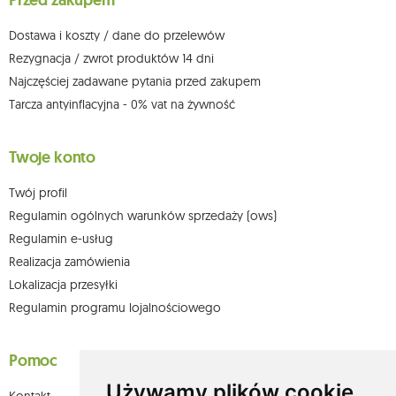
Przed zakupem
możesz kontaktować się z działem obsługi klienta Mouton Interactive pod
adresem e-mail lub pisemnie na adres siedziby.
Dostawa i koszty / dane do przelewów
Więcej informacji:
www.mouton.pl/ODO
Rezygnacja / zwrot produktów 14 dni
Najczęściej zadawane pytania przed zakupem
Tarcza antyinflacyjna - 0% vat na żywność
Twoje konto
Twój profil
Regulamin ogólnych warunków sprzedaży (ows)
Regulamin e-usług
Realizacja zamówienia
Lokalizacja przesyłki
Regulamin programu lojalnościowego
Pomoc
Używamy plików cookie