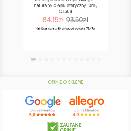
naturalny olejek eteryczny 10ml,
OL568
84.15zł
93.50zł
Naj
Najniższa cena z 30 dni przed obniżką:
79.47zł
OPINIE O SKLEPIE