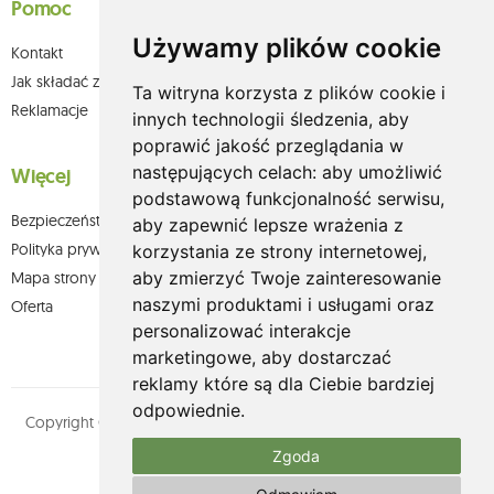
Pomoc
Używamy plików cookie
Kontakt
Jak składać zamówienia w sklepie olium.pl?
Ta witryna korzysta z plików cookie i
Reklamacje
innych technologii śledzenia, aby
poprawić jakość przeglądania w
następujących celach:
aby umożliwić
Więcej
podstawową funkcjonalność serwisu
,
Bezpieczeństwo płatności
aby zapewnić lepsze wrażenia z
Polityka prywatności
korzystania ze strony internetowej
,
aby zmierzyć Twoje zainteresowanie
Mapa strony
naszymi produktami i usługami oraz
Oferta
personalizować interakcje
marketingowe
,
aby dostarczać
reklamy które są dla Ciebie bardziej
odpowiednie
.
Copyright © olium.pl. Wszystkie prawa zastrzeżone. Designed by
MOUTON interactive
Zgoda
Zobacz nasz profil na: