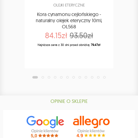
OLEJKI ETERYCZNE
Kora cynamonu cejlońskiego -
Cynam
naturalny olejek eteryczny 10ml,
OL568
84.15zł
93.50zł
Naj
Najniższa cena z 30 dni przed obniżką:
79.47zł
OPINIE O SKLEPIE