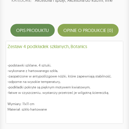
KATEGORIE:
Akcesoria i sprzęt
,
Akcesoria do kuchni
,
Inne
OPIS PRODUKTU
OPINIE O PRODUKCIE (0)
Zestaw 4 podkładek szklanych, Botanics
-podstawki szklane, 4 sztuki,
-wykonane z hartowanego szkła,
-zaopatrzone w antypoślizgowe nóżki, które zapewniają stabilność,
-odporne na wysokie temperatury,
-podkładki pokryte są pięknym motywem kwiatowym,
-łatwe w czyszczeniu, wystarczy przetrzeć je wilgotną ściereczką.
Wymiary: 11x11 cm
Materiał: szkło hartowane