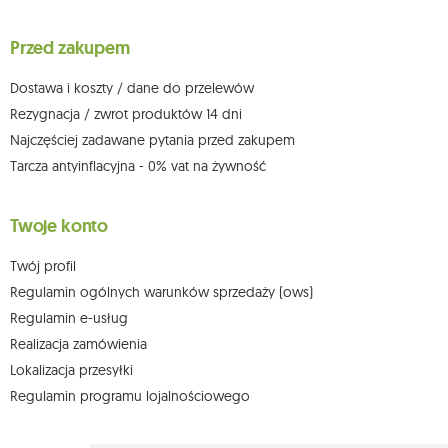
sprzeciwu wobec przetwarzania swoich danych oraz prawo do
wniesienia skargi do organu nadzorczego oraz cofnięcia zgody w
dowolnym momencie bez wpływu na zgodność z prawem przetwarzania,
Przed zakupem
którego dokonano na podstawie zgody przed jej cofnięciem. W tym celu
możesz kontaktować się z działem obsługi klienta Mouton Interactive pod
adresem e-mail lub pisemnie na adres siedziby.
Dostawa i koszty / dane do przelewów
Więcej informacji:
www.mouton.pl/ODO
Rezygnacja / zwrot produktów 14 dni
Najczęściej zadawane pytania przed zakupem
Tarcza antyinflacyjna - 0% vat na żywność
Twoje konto
Twój profil
Regulamin ogólnych warunków sprzedaży (ows)
Regulamin e-usług
Realizacja zamówienia
Lokalizacja przesyłki
Regulamin programu lojalnościowego