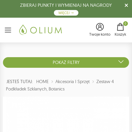
ZBIERAJ PUNKTY I WYMIENIAJ NA NAGRODY
WIĘCEJ
0
Menu
Twoje konto
Koszyk
POKAŻ FILTRY
JESTEŚ TUTAJ:
HOME
Akcesoria I Sprzęt
Zestaw 4
Podkładek Szklanych, Botanics