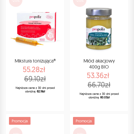
-20%
-20%
Mikstura tonizująca®
Miód akacjowy
400g BIO
55.28zł
53.36zł
69.10zł
66.70zł
Najniższa cena z 30 dni przed
obniżką:
62.19zł
Najniższa cena z 30 dni przed
obniżką:
60.03zł
Promocja
Promocja