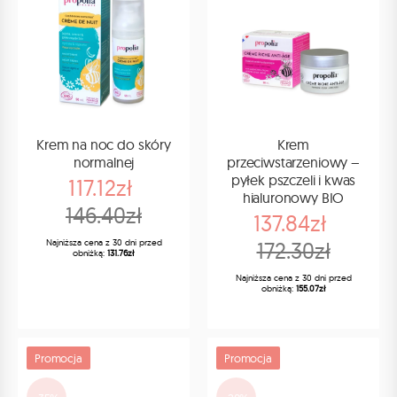
Krem na noc do skóry
Krem
normalnej
przeciwstarzeniowy –
pyłek pszczeli i kwas
117.12zł
hialuronowy BIO
146.40zł
137.84zł
Najniższa cena z 30 dni przed
172.30zł
obniżką:
131.76zł
Najniższa cena z 30 dni przed
obniżką:
155.07zł
Promocja
Promocja