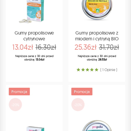
Gumy propolisowe
Gumy propolisowe z
cytrynowe
miodem i cytryną BIO
13.04zł
16.30zł
25.36zł
31.70zł
Najniższa cena z 30 dni przed
Najniższa cena z 30 dni przed
obniżką:
13.04zł
obniżką:
28.53zł
( 1 Opinie )
Promocja
Promocja
-20%
-20%