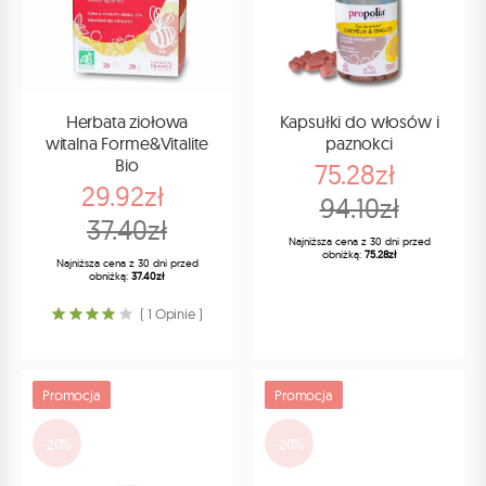
Herbata ziołowa
Kapsułki do włosów i
witalna Forme&Vitalite
paznokci
Bio
75.28zł
29.92zł
94.10zł
37.40zł
Najniższa cena z 30 dni przed
obniżką:
75.28zł
Najniższa cena z 30 dni przed
obniżką:
37.40zł
( 1 Opinie )
Promocja
Promocja
-20%
-20%