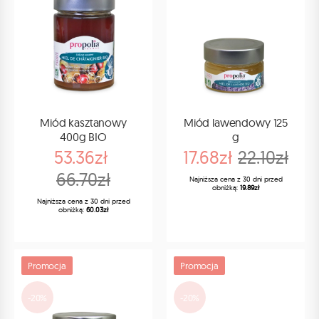
Miód kasztanowy
Miód lawendowy 125
400g BIO
g
53.36zł
17.68zł
22.10zł
66.70zł
Najniższa cena z 30 dni przed
obniżką:
19.89zł
Najniższa cena z 30 dni przed
obniżką:
60.03zł
Promocja
Promocja
-20%
-20%