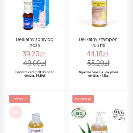
Delikatny spray do
Delikatny szampon
nosa
200 ml
39.20zł
44.16zł
49.00zł
55.20zł
Najniższa cena z 30 dni przed
Najniższa cena z 30 dni przed
obniżką:
39.20zł
obniżką:
44.16zł
Promocja
Promocja
-20%
-20%