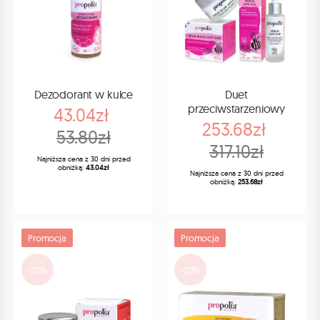
Dezodorant w kulce
Duet
przeciwstarzeniowy
43.04zł
253.68zł
53.80zł
317.10zł
Najniższa cena z 30 dni przed
obniżką:
43.04zł
Najniższa cena z 30 dni przed
obniżką:
253.68zł
Promocja
Promocja
-20%
-20%