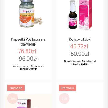
Kapsułki Wellness na
Kojący olejek
trawienie
40.72zł
76.80zł
50.90zł
96.00zł
Najniższa cena z 30 dni przed
obniżką:
45.81zł
Najniższa cena z 30 dni przed
obniżką:
76.80zł
Promocja
Promocja
-20%
-20%