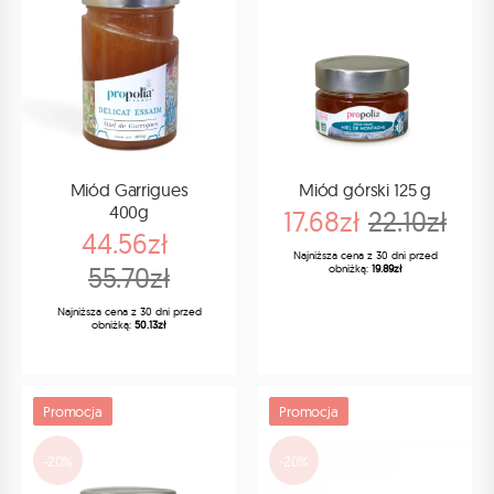
Miód Garrigues
Miód górski 125 g
400g
17.68zł
22.10zł
44.56zł
Najniższa cena z 30 dni przed
55.70zł
obniżką:
19.89zł
Najniższa cena z 30 dni przed
obniżką:
50.13zł
Promocja
Promocja
-20%
-20%