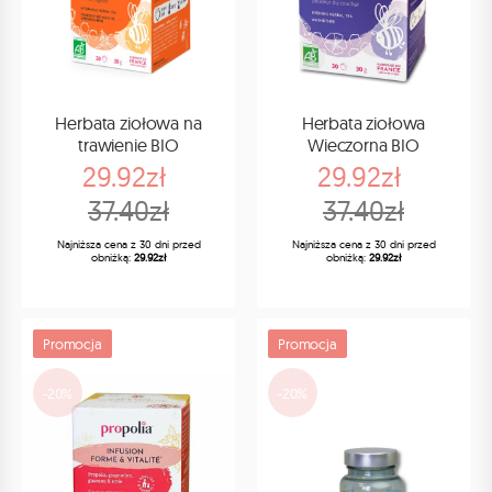
Herbata ziołowa na
Herbata ziołowa
trawienie BIO
Wieczorna BIO
29.92zł
29.92zł
37.40zł
37.40zł
Najniższa cena z 30 dni przed
Najniższa cena z 30 dni przed
obniżką:
29.92zł
obniżką:
29.92zł
Promocja
Promocja
-20%
-20%