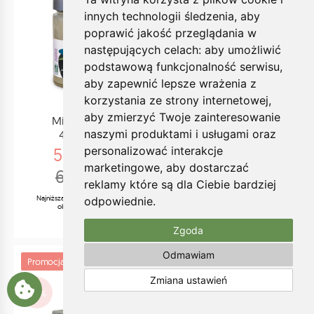
innych technologii śledzenia, aby
poprawić jakość przeglądania w
następujących celach:
aby umożliwić
podstawową funkcjonalność serwisu
,
aby zapewnić lepsze wrażenia z
korzystania ze strony internetowej
,
aby zmierzyć Twoje zainteresowanie
Miód lipowy
Miód tymiankowy
naszymi produktami i usługami oraz
400g BIO
125g
personalizować interakcje
53.36zł
17.68zł
22.10zł
marketingowe
,
aby dostarczać
66.70zł
Najniższa cena z 30 dni przed
reklamy które są dla Ciebie bardziej
obniżką:
19.89zł
Najniższa cena z 30 dni przed
odpowiednie
.
obniżką:
60.03zł
Zgoda
Odmawiam
Promocja
Promocja
Zmiana ustawień
-20%
-20%