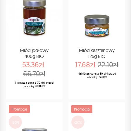
Miód jodłowy
Miód kasztanowy
400g BIO
125g BIO
53.36zł
17.68zł
22.10zł
66.70zł
Najniższa cena z 30 dni przed
obniżką:
19.89zł
Najniższa cena z 30 dni przed
obniżką:
60.03zł
Promocja
Promocja
-20%
-20%