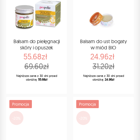
Balsam do pielęgnacji
Balsam do ust bogaty
skóry i opuszek
w miód BIO
55.68zł
24.96zł
69.60zł
31.20zł
Najniższa cena z 30 dni przed
Najniższa cena z 30 dni przed
obniżką:
55.68zł
obniżką:
24.96zł
Promocja
Promocja
-20%
-20%