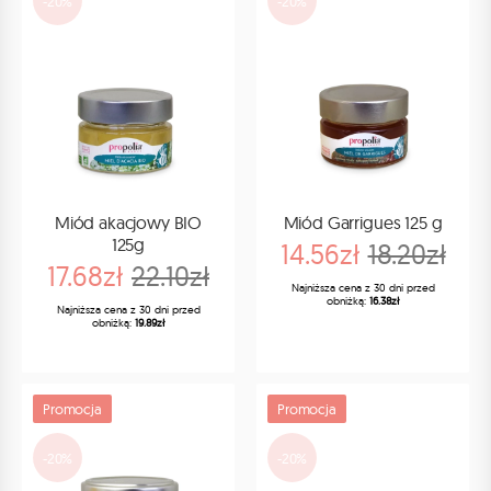
-20%
-20%
Miód akacjowy BIO
Miód Garrigues 125 g
125g
14.56zł
18.20zł
17.68zł
22.10zł
Najniższa cena z 30 dni przed
obniżką:
16.38zł
Najniższa cena z 30 dni przed
obniżką:
19.89zł
Promocja
Promocja
-20%
-20%