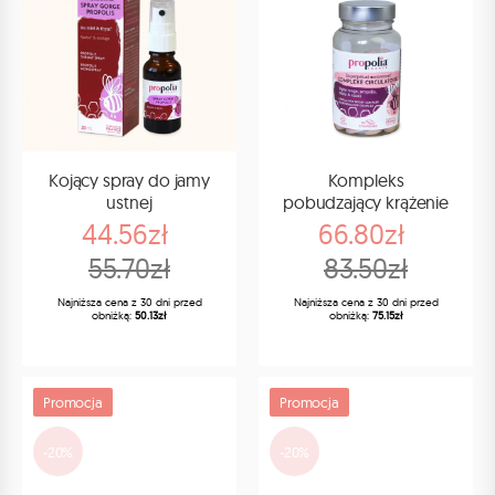
Kojący spray do jamy
Kompleks
ustnej
pobudzający krążenie
44.56zł
66.80zł
55.70zł
83.50zł
Najniższa cena z 30 dni przed
Najniższa cena z 30 dni przed
obniżką:
50.13zł
obniżką:
75.15zł
Promocja
Promocja
-20%
-20%