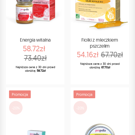
Energia witalna
Fiolki z mleczkiem
pszczelim
58.72zł
54.16zł
67.70zł
73.40zł
Najniższa cena z 30 dni przed
Najniższa cena z 30 dni przed
obniżką:
67.70zł
obniżką:
58.72zł
Promocja
Promocja
-20%
-20%