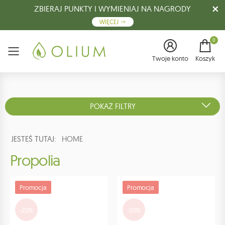
ZBIERAJ PUNKTY I WYMIENIAJ NA NAGRODY
WIĘCEJ
0
Menu
Twoje konto
Koszyk
POKAŻ FILTRY
JESTEŚ TUTAJ:
HOME
Propolia
Promocja
Promocja
-20%
-20%