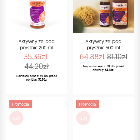
Aktywny żel pod
Aktywny żel pod
prysznic 200 ml
prysznic 500 ml
35.36zł
64.88zł
81.10zł
44.20zł
Najniższa cena z 30 dni przed
obniżką:
64.88zł
Najniższa cena z 30 dni przed
obniżką:
35.36zł
Promocja
Promocja
-20%
-20%