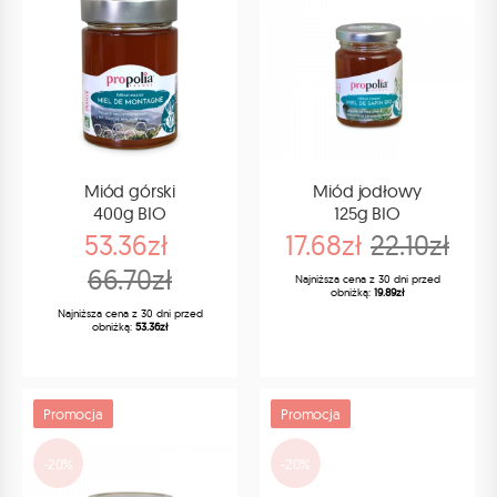
Miód górski
Miód jodłowy
400g BIO
125g BIO
53.36zł
17.68zł
22.10zł
66.70zł
Najniższa cena z 30 dni przed
obniżką:
19.89zł
Najniższa cena z 30 dni przed
obniżką:
53.36zł
Promocja
Promocja
-20%
-20%