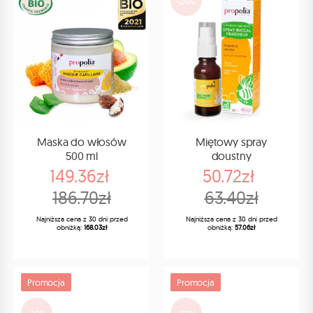
-20%
-20%
Maska do włosów
Miętowy spray
500 ml
doustny
149.36zł
50.72zł
186.70zł
63.40zł
Najniższa cena z 30 dni przed
Najniższa cena z 30 dni przed
obniżką:
168.03zł
obniżką:
57.06zł
Promocja
Promocja