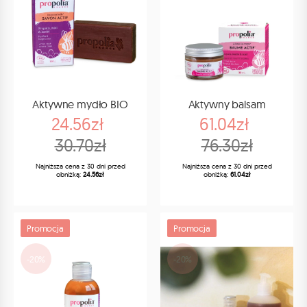
Aktywne mydło BIO
Aktywny balsam
24.56zł
61.04zł
30.70zł
76.30zł
Najniższa cena z 30 dni przed
Najniższa cena z 30 dni przed
obniżką:
24.56zł
obniżką:
61.04zł
Promocja
Promocja
-20%
-20%