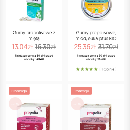
Gumy propolisowe z
Gumy propolisowe,
miętą
miód, eukaliptus BIO
13.04zł
16.30zł
25.36zł
31.70zł
Najniższa cena z 30 dni przed
Najniższa cena z 30 dni przed
obniżką:
13.04zł
obniżką:
25.36zł
( 1 Opinie )
Promocja
Promocja
-20%
-20%