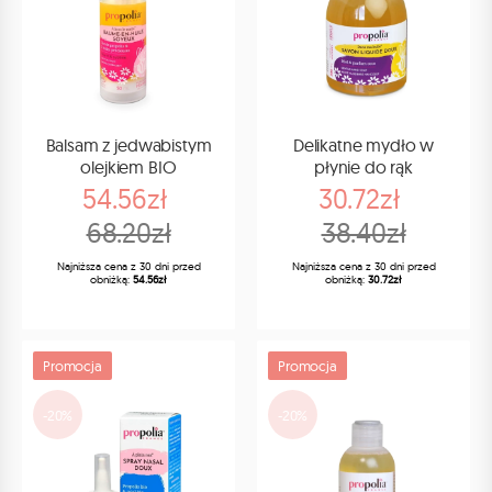
Balsam z jedwabistym
Delikatne mydło w
olejkiem BIO
płynie do rąk
54.56zł
30.72zł
68.20zł
38.40zł
Najniższa cena z 30 dni przed
Najniższa cena z 30 dni przed
obniżką:
54.56zł
obniżką:
30.72zł
Promocja
Promocja
-20%
-20%