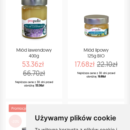
Miód lawendowy
Miód lipowy
400g
125g BIO
53.36zł
17.68zł
22.10zł
66.70zł
Najniższa cena z 30 dni przed
obniżką:
19.89zł
Najniższa cena z 30 dni przed
obniżką:
53.36zł
Promocja
Promocja
Używamy plików cookie
-20%
-20%
Ta witryna korzysta z plików cookie i