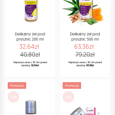
Delikatny żel pod
Delikatny żel pod
prysznic 200 ml
prysznic 500 ml
32.64zł
63.36zł
40.80zł
79.20zł
Najniższa cena z 30 dni przed
Najniższa cena z 30 dni przed
obniżką:
32.64zł
obniżką:
63.36zł
Promocja
Promocja
-20%
-20%