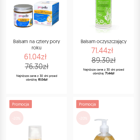
Balsam na cztery pory
Balsam oczyszczający
roku
71.44zł
61.04zł
89.30zł
76.30zł
Najniższa cena z 30 dni przed
obniżką:
71.44zł
Najniższa cena z 30 dni przed
obniżką:
61.04zł
Promocja
Promocja
-20%
-20%