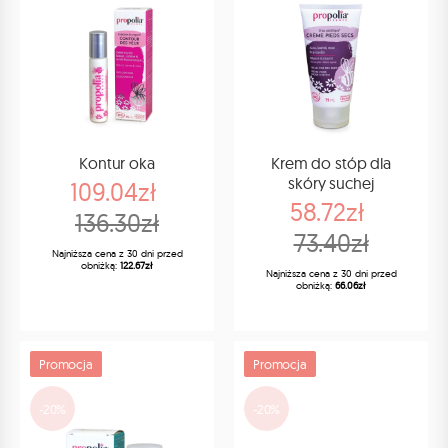
Kontur oka
Krem do stóp dla
skóry suchej
109.04zł
58.72zł
136.30zł
73.40zł
Najniższa cena z 30 dni przed
obniżką:
122.67zł
Najniższa cena z 30 dni przed
obniżką:
66.06zł
Promocja
Promocja
-20%
-20%