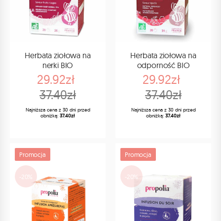
Herbata ziołowa na
Herbata ziołowa na
nerki BIO
odporność BIO
29.92zł
29.92zł
37.40zł
37.40zł
Najniższa cena z 30 dni przed
Najniższa cena z 30 dni przed
obniżką:
37.40zł
obniżką:
37.40zł
Promocja
Promocja
-20%
-20%